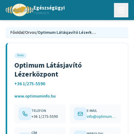
Egészségügyi
TUDAKOZÓ
Főoldal
/
Orvos
/
Optimum Látásjavító Lézerközpont
Orvos
Optimum Látásjavító
Lézerközpont
+36 1/275-5590
www.optimuminfo.hu
TELEFON
E-MAIL
+36 1/275-5590
info@optimuminfo.hu
CÍM
WEBOLDAL