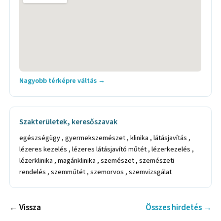
Nagyobb térképre váltás →
Szakterületek, keresőszavak
egészségügy , gyermekszemészet , klinika , látásjavítás ,
lézeres kezelés , lézeres látásjavító műtét , lézerkezelés ,
lézerklinika , magánklinika , szemészet , szemészeti
rendelés , szemműtét , szemorvos , szemvizsgálat
← Vissza
Összes hirdetés →