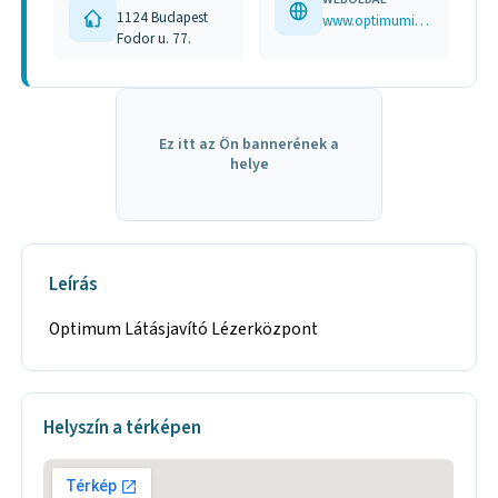
1124 Budapest
www.optimuminfo.hu
Fodor u. 77.
Ez itt az Ön bannerének a
helye
Leírás
Optimum Látásjavító Lézerközpont
Helyszín a térképen