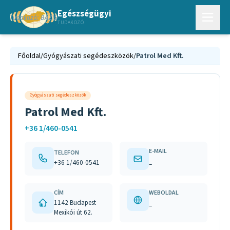
Egészségügyi
TUDAKOZÓ
Főoldal
/
Gyógyászati segédeszközök
/
Patrol Med Kft.
Gyógyászati segédeszközök
Patrol Med Kft.
+36 1/460-0541
E-MAIL
TELEFON
+36 1/460-0541
–
CÍM
WEBOLDAL
1142 Budapest
–
Mexikói út 62.