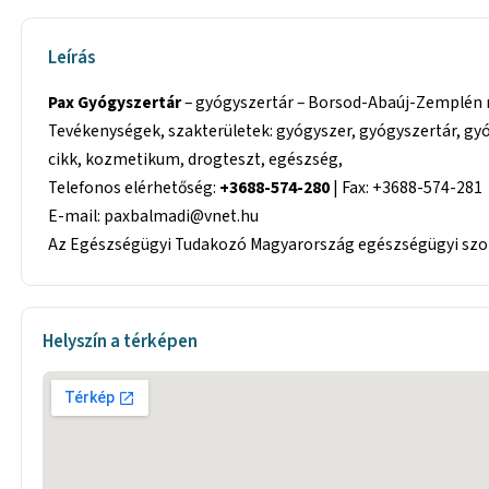
Leírás
Pax Gyógyszertár
– gyógyszertár – Borsod-Abaúj-Zemplén me
Tevékenységek, szakterületek: gyógyszer, gyógyszertár, g
cikk, kozmetikum, drogteszt, egészség,
Telefonos elérhetőség:
+3688-574-280
| Fax: +3688-574-281
E-mail: paxbalmadi@vnet.hu
Az Egészségügyi Tudakozó Magyarország egészségügyi szolg
Helyszín a térképen