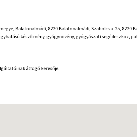
gye, Balatonalmádi, 8220 Balatonalmádi, Szabolcs u. 25, 8220 Bala
yógyhatású készítmény, gyógynövény, gyógyászati segédeszköz, pa
áltatóinak átfogó keresője.