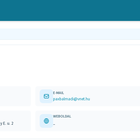
E-MAIL
paxbalmadi@vnet.hu
WEBOLDAL
 E. u. 2
–