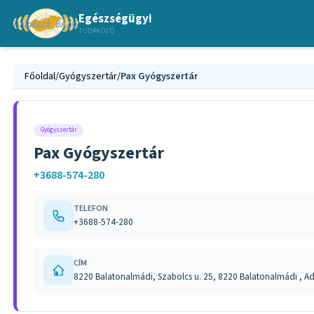
Egészségügyi
TUDAKOZÓ
Főoldal
/
Gyógyszertár
/
Pax Gyógyszertár
Gyógyszertár
Pax Gyógyszertár
+3688-574-280
TELEFON
+3688-574-280
CÍM
8220 Balatonalmádi, Szabolcs u. 25, 8220 Balatonalmádi , Ady