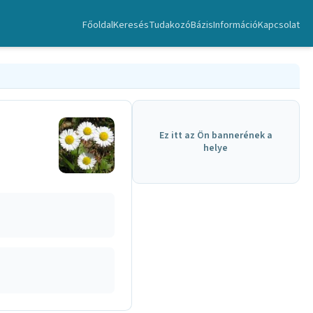
Főoldal
Keresés
TudakozóBázis
Információ
Kapcsolat
Ez itt az Ön bannerének a
helye