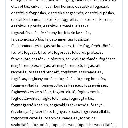
eltávolítás, cirkon híd, cirkon korona, esztétikai fogászat,
esztétikai fogpótlás, esztétikai fogtömés, esztétikai pótlás,
esztétikai tömés, esztétikus fogpótlás, esztétikus korona,
esztétikus pótlás, esztétikus tömés, éjszakai
fogszabályozás, érzékeny fogfelszín kezelés,
fájdalomcsillapítás, fájdalommentes fogászat,
fájdalommentes fogászati kezelés, fehér fog, fehér tömés,
felnőtt fogászat, felnőtt fogorvos, félsoros protézis,
fényrekötő esztétikus tömítés, fényrekötő tömés, fogászati
magánrendelés, fogászati magánrendelő, fogászati
rendelés, fogászati rendelő, fogászati szakrendelés,
fogfúrás, foghiány pótlása, foghúzás, fogideg kezelés,
fogínygyulladás, fogínygyulladás kezelés, fogínyvérzés,
fogínyvérzés kezelése, fogkorrekció, fogkozmetika,
fogkőeltávolítás, fogkőtelenítés, fogmegtartás,
fogmegtartó kezelés, fognyaki érzékenység, fognyaki
érzékenység kezelése, fognyaki kopás, fogorvosi ellátás,
fogorvosi kezelés, fogorvosi rendelés, fogorvosi
szakellátás, fogpótlás, fogszakorvos, fogszakorvosi ellátás,