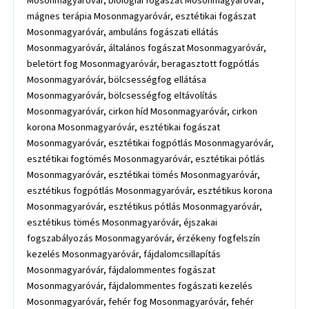
Mosonmagyaróvár, biológiai fogászat Mosonmagyaróvár,
mágnes terápia Mosonmagyaróvár, esztétikai fogászat
Mosonmagyaróvár, ambuláns fogászati ellátás
Mosonmagyaróvár, általános fogászat Mosonmagyaróvár,
beletört fog Mosonmagyaróvár, beragasztott fogpótlás
Mosonmagyaróvár, bölcsességfog ellátása
Mosonmagyaróvár, bölcsességfog eltávolítás
Mosonmagyaróvár, cirkon híd Mosonmagyaróvár, cirkon
korona Mosonmagyaróvár, esztétikai fogászat
Mosonmagyaróvár, esztétikai fogpótlás Mosonmagyaróvár,
esztétikai fogtömés Mosonmagyaróvár, esztétikai pótlás
Mosonmagyaróvár, esztétikai tömés Mosonmagyaróvár,
esztétikus fogpótlás Mosonmagyaróvár, esztétikus korona
Mosonmagyaróvár, esztétikus pótlás Mosonmagyaróvár,
esztétikus tömés Mosonmagyaróvár, éjszakai
fogszabályozás Mosonmagyaróvár, érzékeny fogfelszín
kezelés Mosonmagyaróvár, fájdalomcsillapítás
Mosonmagyaróvár, fájdalommentes fogászat
Mosonmagyaróvár, fájdalommentes fogászati kezelés
Mosonmagyaróvár, fehér fog Mosonmagyaróvár, fehér