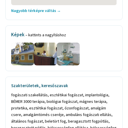
Nagyobb térképre váltás →
Képek
– kattints a nagyításhoz
Szakterületek, keresőszavak
fogászati szakellátás, esztétikai fogászat, implantológia,
BÉMER 3000 terápia, biológiai fogászat, mágnes terápia,
protetika, esztétikai fogászat, ózonfogászat, amalgám
csere, amalgámtömés cseréje, ambuláns fogászati ellátás,
általános fogászat, beletört fog, beragasztott fogpótlás,
beragasztott pótlás, bölcsességfog ellátása, bölcsességfog