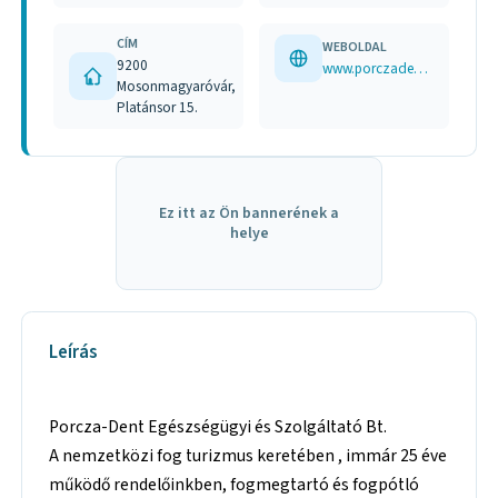
CÍM
WEBOLDAL
9200
www.porczadent.hu
Mosonmagyaróvár,
Platánsor 15.
Ez itt az Ön bannerének a
helye
Leírás
Porcza-Dent Egészségügyi és Szolgáltató Bt.
A nemzetközi fog turizmus keretében , immár 25 éve
működő rendelőinkben, fogmegtartó és fogpótló