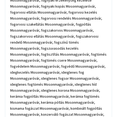
Mosonmagyaróvár, fognyaki érzékenység kezelése
Mosonmagyaróvár, fognyaki kopás Mosonmagyaróvár,
fogorvosi ellátás Mosonmagyaróvár, fogorvosi kezelés
Mosonmagyaróvár, fogorvosi rendelés Mosonmagyaróvár,
fogorvosi szakellátás Mosonmagyaróvár, fogpótlás
Mosonmagyaróvár, fogszakorvos Mosonmagyaróvár,
fogszakorvosi ellátás Mosonmagyaróvár, fogszakorvosi
rendelő Mosonmagyaróvár, fogszínű tömés
Mosonmagyaróvár, fogszuvasodás kezelés
Mosonmagyaróvár, fogtisztítás Mosonmagyaróvár, fogtömés
Mosonmagyaróvár, fogtömés csere Mosonmagyaróvár,
fogvédelem Mosonmagyaróvár, fogvédő Mosonmagyaróvár,
idegkezelés Mosonmagyaróvár, ideiglenes fog
Mosonmagyaróvár, ideiglenes fogsor Mosonmagyaróvár,
ideiglenes fogtömés Mosonmagyaróvár, ideiglenes híd
Mosonmagyaróvár, ideiglenes korona Mosonmagyaróvár,
kerámia fogpótlás Mosonmagyaróvár, kerámia fogtömés
Mosonmagyaróvár, kerámia pótlás Mosonmagyaróvár,
kismama fogászat Mosonmagyaróvár, kombinált fogpótlás
Mosonmagyaróvár, konzerváló fogászat Mosonmagyaróvár,