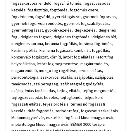
fogszakorvosi rendelő, fogszínű tömés, fogszuvasodás
kezelés, fogtisztítás, fogtömés, fogtömés csere,
fogvédelem, fogvédő, gyerekfogászat, gyermek fogorvos,
gyermek fogorvosi rendelés, gyermek fogszabályozás,
gyermekfogászat, gyökérkezelés, idegkezelés, ideiglenes
fog, ideiglenes fogsor, ideiglenes fogtömés, ideiglenes híd,
ideiglenes korona, kerámia fogpótlás, kerámia fogtömés,
kerámia pótlás, kismama fogászat, kombinált fogpótlás,
konzerváló fogászat, körhíd, letört fog ellátása, letört fog
helyreállítása, letört fog megmentése, magánrendelés,
magánrendelő, mozgó fog rögzítése, orvosi ellátás,
paradontológia, szakorvosi ellátás, szájápolás, szájápolási
tanácsadás, szájbetegség, szájbetegség gyógyítás,
szájhigiéniás tanácsadás, tejfog ellátás, tejfog megmentés,
tejfogszuvasodás kezelés, tejfogtömés, teljes körű
fogászati ellátás, teljes protézis, terhes nő fogászati
kezelés, titán fogpótlás, torlódott fog, fogászati szakellátás
Mosonmagyaróvár, esztétikai fogászat Mosonmagyaróvár,
implantológia Mosonmagyaróvár, BÉMER 3000 terápia