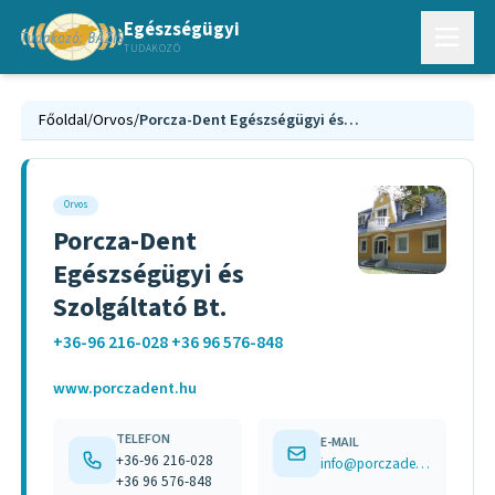
Egészségügyi
TUDAKOZÓ
Főoldal
/
Orvos
/
Porcza-Dent Egészségügyi és Szolgáltató Bt.
Orvos
Porcza-Dent
Egészségügyi és
Szolgáltató Bt.
+36-96 216-028 +36 96 576-848
www.porczadent.hu
TELEFON
E-MAIL
+36-96 216-028
info@porczadent.hu
+36 96 576-848