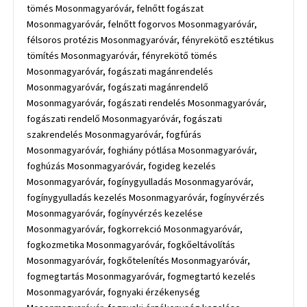
tömés Mosonmagyaróvár, felnőtt fogászat
Mosonmagyaróvár, felnőtt fogorvos Mosonmagyaróvár,
félsoros protézis Mosonmagyaróvár, fényrekötő esztétikus
tömítés Mosonmagyaróvár, fényrekötő tömés
Mosonmagyaróvár, fogászati magánrendelés
Mosonmagyaróvár, fogászati magánrendelő
Mosonmagyaróvár, fogászati rendelés Mosonmagyaróvár,
fogászati rendelő Mosonmagyaróvár, fogászati
szakrendelés Mosonmagyaróvár, fogfúrás
Mosonmagyaróvár, foghiány pótlása Mosonmagyaróvár,
foghúzás Mosonmagyaróvár, fogideg kezelés
Mosonmagyaróvár, fogínygyulladás Mosonmagyaróvár,
fogínygyulladás kezelés Mosonmagyaróvár, fogínyvérzés
Mosonmagyaróvár, fogínyvérzés kezelése
Mosonmagyaróvár, fogkorrekció Mosonmagyaróvár,
fogkozmetika Mosonmagyaróvár, fogkőeltávolítás
Mosonmagyaróvár, fogkőtelenítés Mosonmagyaróvár,
fogmegtartás Mosonmagyaróvár, fogmegtartó kezelés
Mosonmagyaróvár, fognyaki érzékenység