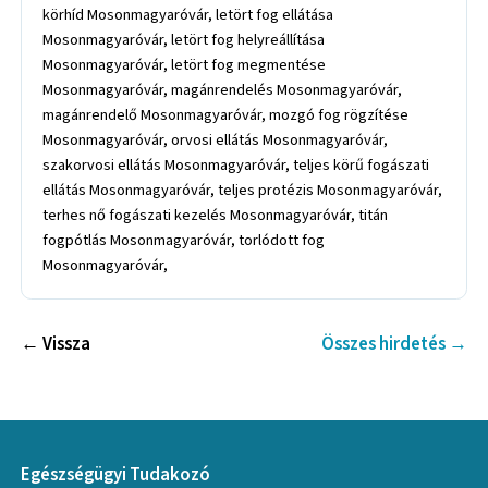
körhíd Mosonmagyaróvár, letört fog ellátása
Mosonmagyaróvár, letört fog helyreállítása
Mosonmagyaróvár, letört fog megmentése
Mosonmagyaróvár, magánrendelés Mosonmagyaróvár,
magánrendelő Mosonmagyaróvár, mozgó fog rögzítése
Mosonmagyaróvár, orvosi ellátás Mosonmagyaróvár,
szakorvosi ellátás Mosonmagyaróvár, teljes körű fogászati
ellátás Mosonmagyaróvár, teljes protézis Mosonmagyaróvár,
terhes nő fogászati kezelés Mosonmagyaróvár, titán
fogpótlás Mosonmagyaróvár, torlódott fog
Mosonmagyaróvár,
← Vissza
Összes hirdetés →
Egészségügyi Tudakozó