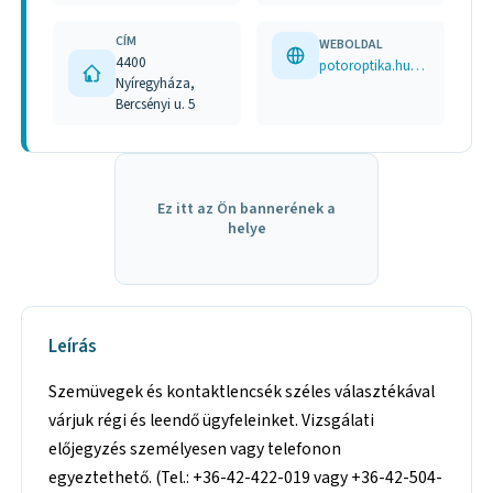
CÍM
WEBOLDAL
4400
potoroptika.hu/ potoroptika.uzleti.hu/ www.facebook.com/PotorOptika/?ref=embed_page
Nyíregyháza,
Bercsényi u. 5
Ez itt az Ön bannerének a
helye
Leírás
Szemüvegek és kontaktlencsék széles választékával
várjuk régi és leendő ügyfeleinket. Vizsgálati
előjegyzés személyesen vagy telefonon
egyeztethető. (Tel.: +36-42-422-019 vagy +36-42-504-