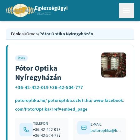
Egészségügyi
TUDAKOZÓ
Főoldal
/
Orvos
/
Pótor Optika Nyíregyházán
Orvos
Pótor Optika
Nyíregyházán
+36-42-422-019 +36-42-504-777
potoroptika.hu/ potoroptika.uzleti.hu/ www.facebook.
com/PotorOptika/?ref=embed_page
TELEFON
E-MAIL
+36-42-422-019
potoroptika@freemail.hu
+36-42-504-777