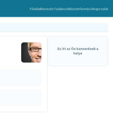
Főoldal
Keresés
TudakozóBázis
Információ
Kapcsolat
Ez itt az Ön bannerének a
helye