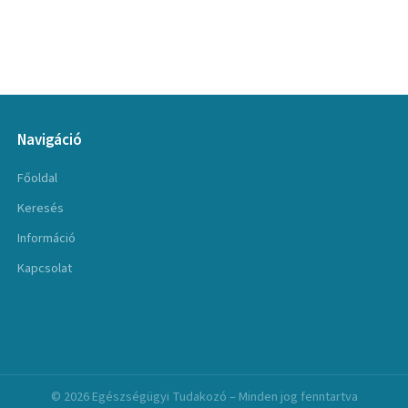
Navigáció
Főoldal
Keresés
Információ
Kapcsolat
© 2026 Egészségügyi Tudakozó – Minden jog fenntartva