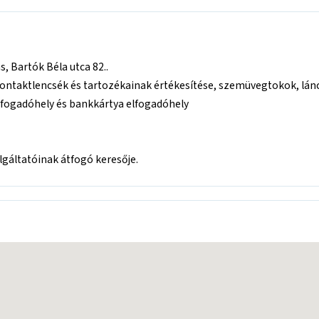
, Bartók Béla utca 82..
kontaktlencsék és tartozékainak értékesítése, szemüvegtokok, lán
elfogadóhely és bankkártya elfogadóhely
áltatóinak átfogó keresője.