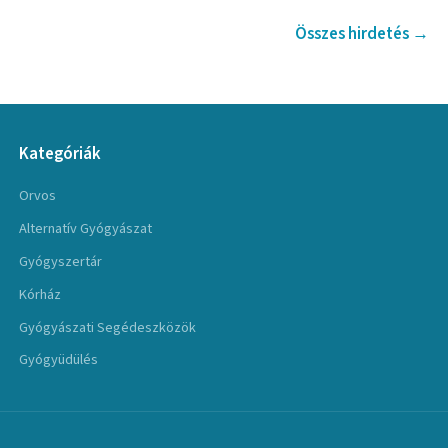
Összes hirdetés →
Kategóriák
Orvos
Alternatív Gyógyászat
Gyógyszertár
Kórház
Gyógyászati Segédeszközök
Gyógyüdülés