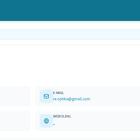
E-MAIL
re.optika@gmail.com
WEBOLDAL
–