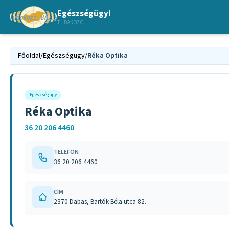
Egészségügyi
TUDAKOZÓ
Főoldal
/
Egészségügy
/
Réka Optika
Egészségügy
Réka Optika
36 20 206 4460
TELEFON
36 20 206 4460
CÍM
2370 Dabas, Bartók Béla utca 82.