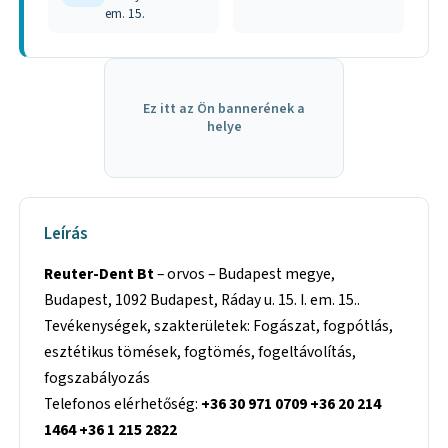
em. 15.
Ez itt az Ön bannerének a
helye
Leírás
Reuter-Dent Bt
– orvos – Budapest megye,
Budapest, 1092 Budapest, Ráday u. 15. I. em. 15..
Tevékenységek, szakterületek: Fogászat, fogpótlás,
esztétikus tömések, fogtömés, fogeltávolítás,
fogszabályozás
Telefonos elérhetőség:
+36 30 971 0709 +36 20 214
1464 +36 1 215 2822