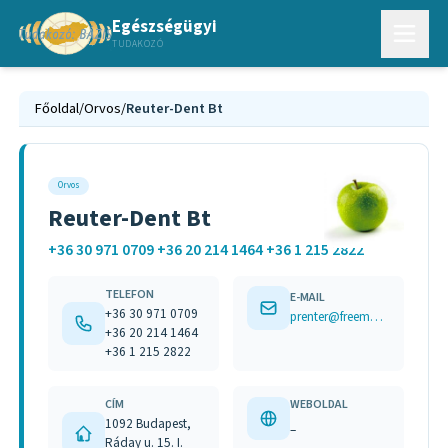
Egészségügyi
TUDAKOZÓ
Főoldal
/
Orvos
/
Reuter-Dent Bt
Orvos
Reuter-Dent Bt
+36 30 971 0709 +36 20 214 1464 +36 1 215 2822
TELEFON
E-MAIL
+36 30 971 0709
prenter@freemail.hu
+36 20 214 1464
+36 1 215 2822
CÍM
WEBOLDAL
1092 Budapest,
–
Ráday u. 15. I.