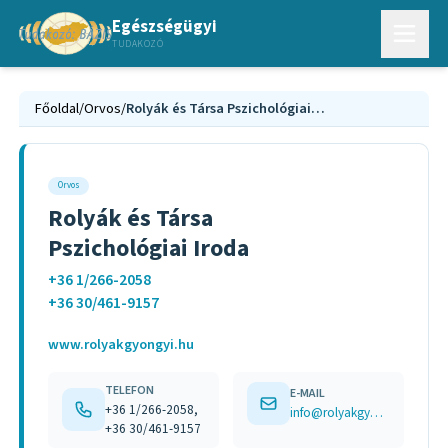
Egészségügyi
TUDAKOZÓ
Főoldal
/
Orvos
/
Rolyák és Társa Pszichológiai Iroda
Orvos
Rolyák és Társa
Pszichológiai Iroda
+36 1/266-2058
+36 30/461-9157
www.rolyakgyongyi.hu
TELEFON
E-MAIL
+36 1/266-2058,
info@rolyakgyongyi.hu
+36 30/461-9157