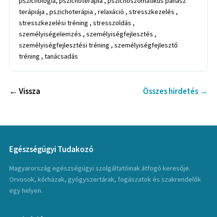
pszichológia, pszichoterápia , pszichoszomatikus panasz
terápiája , pszichoterápia , relaxáció , stresszkezelés ,
stresszkezelési tréning , stresszoldás ,
személyiségelemzés , személyiségfejlesztés ,
személyiségfejlesztési tréning , személyiségfejlesztő
tréning , tanácsadás
← Vissza
Összes hirdetés →
Egészségügyi Tudakozó
Magyarország egészségügyi szolgáltatóinak átfogó keresője.
Orvosok, kórházak, gyógyszertárak, fogászatok és szakrendelők
egy helyen.