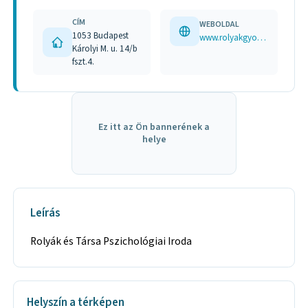
CÍM
WEBOLDAL
1053 Budapest
www.rolyakgyongyi.hu
Károlyi M. u. 14/b
fszt.4.
Ez itt az Ön bannerének a
helye
Leírás
Rolyák és Társa Pszichológiai Iroda
Helyszín a térképen