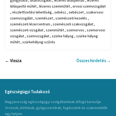
gyógyítása , látásvizsgálat , lézeres látásjavítás , lézeres
látásjavító műtét , lézeres szemműtét , orvosi szemvizsgálat
, részletfizetési lehetőség , sebész , sebészet , szakorvosi
szemvizsgálat , szemészet , szemészeti kezelés ,
szemészeti lézercentrum , szemészeti szakvizsgálat ,
szemészeti vizsgálat , szemműtét , szemorvos , szemorvosi
vizsgálat , szemvizsgálat , szürke hályog , szürke hályog
műtét , szürkehályog-szűrés
← Vissza
Összes hirdetés →
Egészségügyi Tudakozó
Magyarország egészségügyi szolgáltatóinak átfogó keresője.
Orvosok, kórházak, gyógyszertárak, fogászatok és szakrendelők
egy helyen.