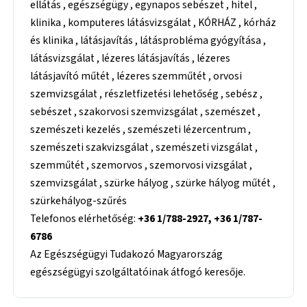
ellátás , egészségügy , egynapos sebészet , hitel ,
klinika , komputeres látásvizsgálat , KÓRHÁZ , kórház
és klinika , látásjavítás , látásprobléma gyógyítása ,
látásvizsgálat , lézeres látásjavítás , lézeres
látásjavító műtét , lézeres szemműtét , orvosi
szemvizsgálat , részletfizetési lehetőség , sebész ,
sebészet , szakorvosi szemvizsgálat , szemészet ,
szemészeti kezelés , szemészeti lézercentrum ,
szemészeti szakvizsgálat , szemészeti vizsgálat ,
szemműtét , szemorvos , szemorvosi vizsgálat ,
szemvizsgálat , szürke hályog , szürke hályog műtét ,
szürkehályog-szűrés
Telefonos elérhetőség:
+36 1/788-2927, +36 1/787-
6786
Az Egészségügyi Tudakozó Magyarország
egészségügyi szolgáltatóinak átfogó keresője.