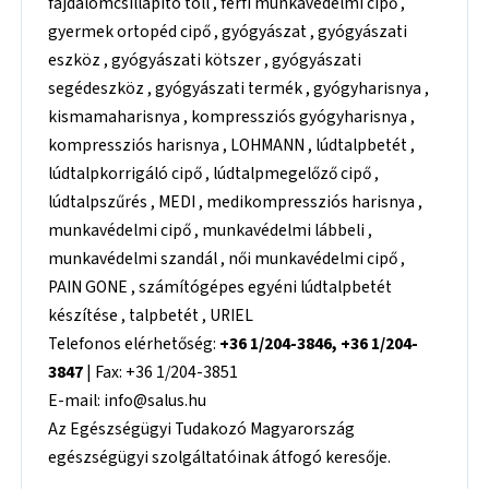
fájdalomcsillapító toll , férfi munkavédelmi cipő ,
gyermek ortopéd cipő , gyógyászat , gyógyászati
eszköz , gyógyászati kötszer , gyógyászati
segédeszköz , gyógyászati termék , gyógyharisnya ,
kismamaharisnya , kompressziós gyógyharisnya ,
kompressziós harisnya , LOHMANN , lúdtalpbetét ,
lúdtalpkorrigáló cipő , lúdtalpmegelőző cipő ,
lúdtalpszűrés , MEDI , medikompressziós harisnya ,
munkavédelmi cipő , munkavédelmi lábbeli ,
munkavédelmi szandál , női munkavédelmi cipő ,
PAIN GONE , számítógépes egyéni lúdtalpbetét
készítése , talpbetét , URIEL
Telefonos elérhetőség:
+36 1/204-3846, +36 1/204-
3847
| Fax: +36 1/204-3851
E-mail: info@salus.hu
Az Egészségügyi Tudakozó Magyarország
egészségügyi szolgáltatóinak átfogó keresője.