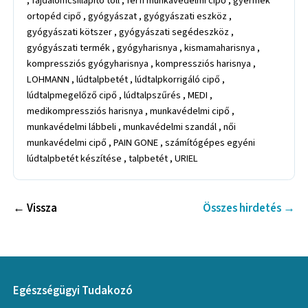
, fájdalomcsillapító toll , férfi munkavédelmi cipő , gyermek
ortopéd cipő , gyógyászat , gyógyászati eszköz ,
gyógyászati kötszer , gyógyászati segédeszköz ,
gyógyászati termék , gyógyharisnya , kismamaharisnya ,
kompressziós gyógyharisnya , kompressziós harisnya ,
LOHMANN , lúdtalpbetét , lúdtalpkorrigáló cipő ,
lúdtalpmegelőző cipő , lúdtalpszűrés , MEDI ,
medikompressziós harisnya , munkavédelmi cipő ,
munkavédelmi lábbeli , munkavédelmi szandál , női
munkavédelmi cipő , PAIN GONE , számítógépes egyéni
lúdtalpbetét készítése , talpbetét , URIEL
← Vissza
Összes hirdetés →
Egészségügyi Tudakozó