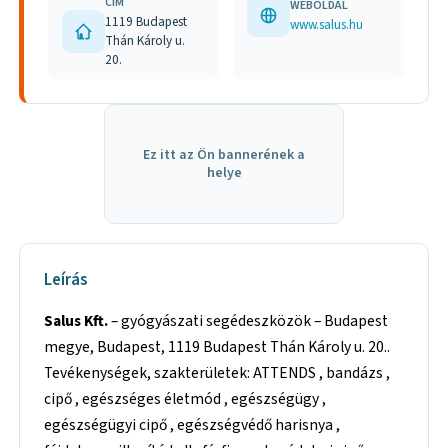
CÍM
WEBOLDAL
1119 Budapest
www.salus.hu
Thán Károly u.
20.
Ez itt az Ön bannerének a
helye
Leírás
Salus Kft.
– gyógyászati segédeszközök – Budapest
megye, Budapest, 1119 Budapest Thán Károly u. 20..
Tevékenységek, szakterületek: ATTENDS , bandázs ,
cipő , egészséges életmód , egészségügy ,
egészségügyi cipő , egészségvédő harisnya ,