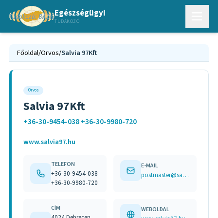
Egészségügyi
TUDAKOZÓ
Főoldal
/
Orvos
/
Salvia 97Kft
Orvos
Salvia 97Kft
+36-30-9454-038 +36-30-9980-720
www.salvia97.hu
TELEFON
E-MAIL
+36-30-9454-038
postmaster@salvia97.t-online.hu
+36-30-9980-720
CÍM
WEBOLDAL
4024 Debrecen