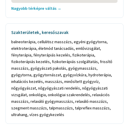
Nagyobb térképre váltás →
Szakterületek, keresőszavak
balneoterápia, cellulitisz masszázs, egyéni gyógytorna,
elektroterápia, életmód tanácsadás, emlővizsgálat,
fényterápia, fényterápiás kezelés, fizikoterápia,
fizikoterápiás kezelés, fizikoterápiás szolgáltatás, frissítő
masszázs, gyógyászati pakolás, gyógymasszázs,
gyógytorna, gyógytornászat, gyógyvízkúra, hydroterápia,
inhalációs kezelés, masszázs, minősített gyógyvíz,
nőgyógyászat, nőgyógyászati rendelés, nőgyógyászati
vizsgálat, onkológia, onkológiai szakrendelés, relaxációs
masszázs, relaxáló gyógymasszázs, relaxáló masszázs,
szegment masszázs, talpmasszázs, talpreflex masszázs,
ultrahang, vízes gyógykezelés