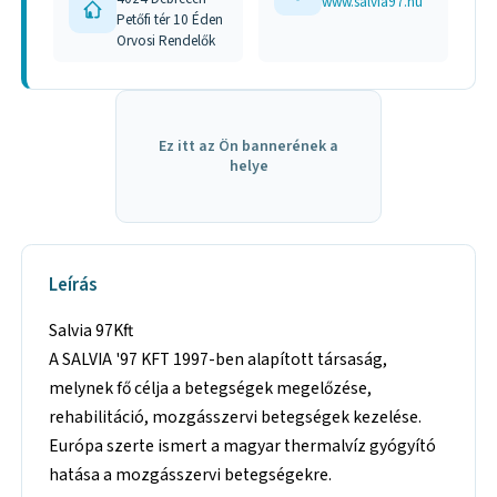
www.salvia97.hu
Petőfi tér 10 Éden
Orvosi Rendelők
Ez itt az Ön bannerének a
helye
Leírás
Salvia 97Kft
A SALVIA '97 KFT 1997-ben alapított társaság,
melynek fő célja a betegségek megelőzése,
rehabilitáció, mozgásszervi betegségek kezelése.
Európa szerte ismert a magyar thermalvíz gyógyító
hatása a mozgásszervi betegségekre.