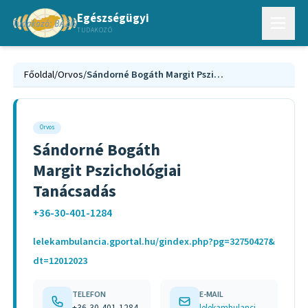
Egészségügyi
TUDAKOZÓ
Főoldal
/
Orvos
/
Sándorné Bogáth Margit Pszichológiai Tanácsadás
Orvos
Sándorné Bogáth
Margit Pszichológiai
Tanácsadás
+36-30-401-1284
lelekambulancia.gportal.hu/gindex.php?pg=32750427&
dt=12012023
TELEFON
E-MAIL
+36-30-401-1284
lelekambulancia@gmail.com