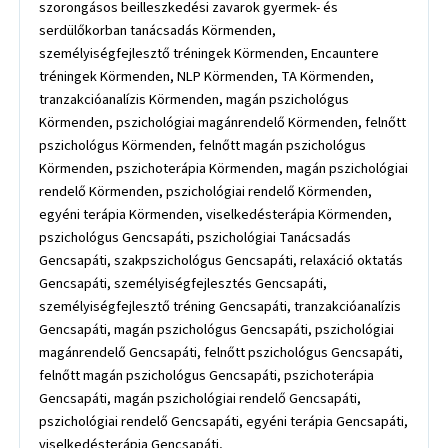
szorongásos beilleszkedési zavarok gyermek- és
serdülőkorban tanácsadás Körmenden,
személyiségfejlesztő tréningek Körmenden, Encauntere
tréningek Körmenden, NLP Körmenden, TA Körmenden,
tranzakcióanalízis Körmenden, magán pszichológus
Körmenden, pszichológiai magánrendelő Körmenden, felnőtt
pszichológus Körmenden, felnőtt magán pszichológus
Körmenden, pszichoterápia Körmenden, magán pszichológiai
rendelő Körmenden, pszichológiai rendelő Körmenden,
egyéni terápia Körmenden, viselkedésterápia Körmenden,
pszichológus Gencsapáti, pszichológiai Tanácsadás
Gencsapáti, szakpszichológus Gencsapáti, relaxáció oktatás
Gencsapáti, személyiségfejlesztés Gencsapáti,
személyiségfejlesztő tréning Gencsapáti, tranzakcióanalízis
Gencsapáti, magán pszichológus Gencsapáti, pszichológiai
magánrendelő Gencsapáti, felnőtt pszichológus Gencsapáti,
felnőtt magán pszichológus Gencsapáti, pszichoterápia
Gencsapáti, magán pszichológiai rendelő Gencsapáti,
pszichológiai rendelő Gencsapáti, egyéni terápia Gencsapáti,
viselkedésterápia Gencsapáti,