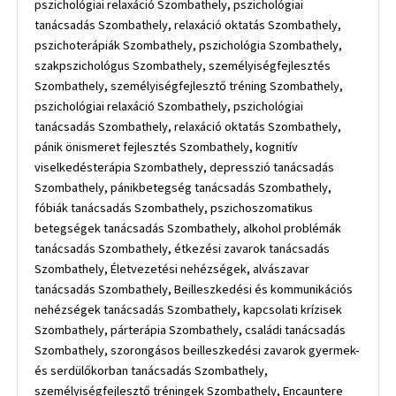
pszichológiai relaxáció Szombathely, pszichológiai
tanácsadás Szombathely, relaxáció oktatás Szombathely,
pszichoterápiák Szombathely, pszichológia Szombathely,
szakpszichológus Szombathely, személyiségfejlesztés
Szombathely, személyiségfejlesztő tréning Szombathely,
pszichológiai relaxáció Szombathely, pszichológiai
tanácsadás Szombathely, relaxáció oktatás Szombathely,
pánik önismeret fejlesztés Szombathely, kognitív
viselkedésterápia Szombathely, depresszió tanácsadás
Szombathely, pánikbetegség tanácsadás Szombathely,
fóbiák tanácsadás Szombathely, pszichoszomatikus
betegségek tanácsadás Szombathely, alkohol problémák
tanácsadás Szombathely, étkezési zavarok tanácsadás
Szombathely, Életvezetési nehézségek, alvászavar
tanácsadás Szombathely, Beilleszkedési és kommunikációs
nehézségek tanácsadás Szombathely, kapcsolati krízisek
Szombathely, párterápia Szombathely, családi tanácsadás
Szombathely, szorongásos beilleszkedési zavarok gyermek-
és serdülőkorban tanácsadás Szombathely,
személyiségfejlesztő tréningek Szombathely, Encauntere