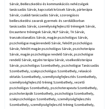
Sárvár, Beilleszkedési és kommunikációs nehézségek
tanácsadás Sárvár, kapcsolati krízisek Sárvár, párterápia
Sárvár, családi tanácsadás Sárvár, szorongásos
beilleszkedési zavarok gyermek- és serdülőkorban
tanácsadás Sárvár, személyiségfejlesztő tréningek Sárvár,
Encauntere tréningek Sárvár, NLP Sárvár, TA Sárvár,
tranzakcióanalízis Sárvár, magán pszichológus Sárvár,
pszichológiai magánrendelő Sárvár, felnőtt pszichológus
Sárvár, felnőtt magán pszichológus Sárvár, pszichoterápia
Sárvár, magán pszichológiai rendelő Sárvár, pszichológiai
rendelő Sárvár, egyéni terápia Sárvár, viselkedésterápia
Sárvár, pszichológus Szombathely, pszichológiai Tanácsadás
Szombathely, szakpszichológus Szombathely, relaxáció
oktatás Szombathely, személyiségfejlesztés Szombathely,
személyiségfejlesztő tréning Szombathely, vezető
pszichológus Szombathely, pszichoterapeuta Szombathely,
pszichoterápiák Szombathely, pszichológia Szombathely,
szakpszichológus Szombathely, személyiségfejlesztés
Szombathely, személyiségfejlesztő tréning Szombathely,