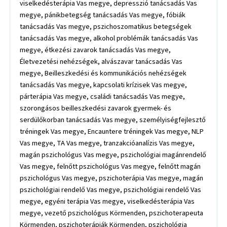
viselkedésterápia Vas megye, depresszió tanácsadás Vas
megye, pánikbetegség tanácsadás Vas megye, fóbiák
tanácsadás Vas megye, pszichoszomatikus betegségek
tanácsadás Vas megye, alkohol problémák tanácsadás Vas
megye, étkezési zavarok tanácsadás Vas megye,
Életvezetési nehézségek, alvászavar tanácsadás Vas
megye, Beilleszkedési és kommunikációs nehézségek
tanácsadás Vas megye, kapcsolati krízisek Vas megye,
párterápia Vas megye, családi tanácsadás Vas megye,
szorongásos beilleszkedési zavarok gyermek- és
serdülőkorban tanácsadás Vas megye, személyiségfejlesztő
tréningek Vas megye, Encauntere tréningek Vas megye, NLP
Vas megye, TA Vas megye, tranzakcióanalízis Vas megye,
magán pszichológus Vas megye, pszichológiai magánrendelő
Vas megye, felnőtt pszichológus Vas megye, felnőtt magán
pszichológus Vas megye, pszichoterápia Vas megye, magán
pszichológiai rendelő Vas megye, pszichológiai rendelő Vas
megye, egyéni terápia Vas megye, viselkedésterápia Vas
megye, vezető pszichológus Körmenden, pszichoterapeuta
Körmenden, pszichoterápiák Körmenden, pszichológia