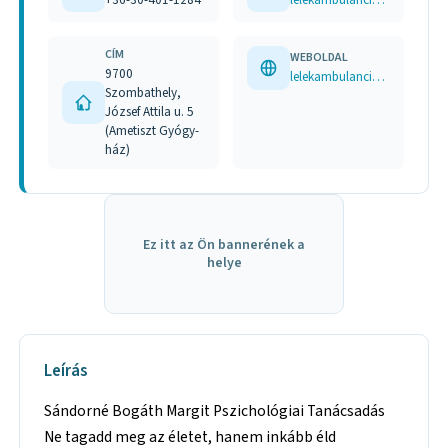
CÍM
WEBOLDAL
9700
lelekambulancia.gportal.hu/gindex.php?pg=32750427&dt=12012023
Szombathely,
József Attila u. 5
(Ametiszt Gyógy-
ház)
Ez itt az Ön bannerének a
helye
Leírás
Sándorné Bogáth Margit Pszichológiai Tanácsadás
Ne tagadd meg az életet, hanem inkább éld