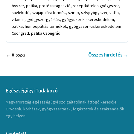
óvszer, patika, protézisragasztó, receptköteles gyógyszer,
savlekötő, szájápolási termék, szirup, szívgyógyszer, vatta,
vitamin, gyógyszergyártás, gyógyszer-kiskereskedelem,
patika, homeopátiás termékek, gyógyszer-kiskereskedelem
Csongrád, patika Csongrád
← Vissza
Összes hirdetés →
Egészségügyi Tudakozó
Magyarország egészségügyi szolgáltatóinak átfogó keresője.
Orvosok, kórházak, gyógyszertárak, fogászatok és szakrendelők
egy helyen.