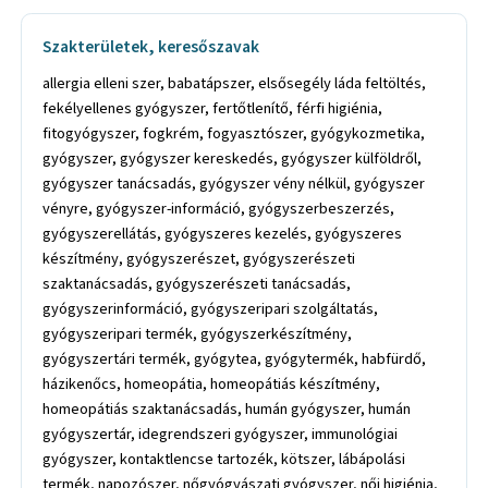
Szakterületek, keresőszavak
allergia elleni szer, babatápszer, elsősegély láda feltöltés,
fekélyellenes gyógyszer, fertőtlenítő, férfi higiénia,
fitogyógyszer, fogkrém, fogyasztószer, gyógykozmetika,
gyógyszer, gyógyszer kereskedés, gyógyszer külföldről,
gyógyszer tanácsadás, gyógyszer vény nélkül, gyógyszer
vényre, gyógyszer-információ, gyógyszerbeszerzés,
gyógyszerellátás, gyógyszeres kezelés, gyógyszeres
készítmény, gyógyszerészet, gyógyszerészeti
szaktanácsadás, gyógyszerészeti tanácsadás,
gyógyszerinformáció, gyógyszeripari szolgáltatás,
gyógyszeripari termék, gyógyszerkészítmény,
gyógyszertári termék, gyógytea, gyógytermék, habfürdő,
házikenőcs, homeopátia, homeopátiás készítmény,
homeopátiás szaktanácsadás, humán gyógyszer, humán
gyógyszertár, idegrendszeri gyógyszer, immunológiai
gyógyszer, kontaktlencse tartozék, kötszer, lábápolási
termék, napozószer, nőgyógyászati gyógyszer, női higiénia,