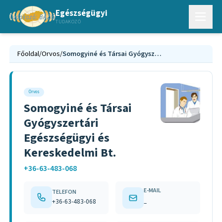
Egészségügyi
TUDAKOZÓ
Főoldal
/
Orvos
/
Somogyiné és Társai Gyógyszertári Egészségügyi és Kereskedelmi Bt.
Orvos
Somogyiné és Társai
Gyógyszertári
Egészségügyi és
Kereskedelmi Bt.
+36-63-483-068
E-MAIL
TELEFON
+36-63-483-068
–