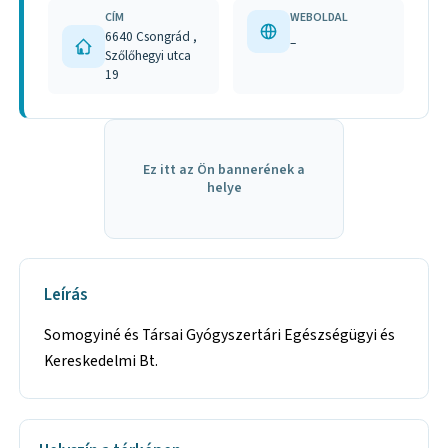
CÍM
WEBOLDAL
6640 Csongrád ,
–
Szőlőhegyi utca
19
Ez itt az Ön bannerének a
helye
Leírás
Somogyiné és Társai Gyógyszertári Egészségügyi és
Kereskedelmi Bt.