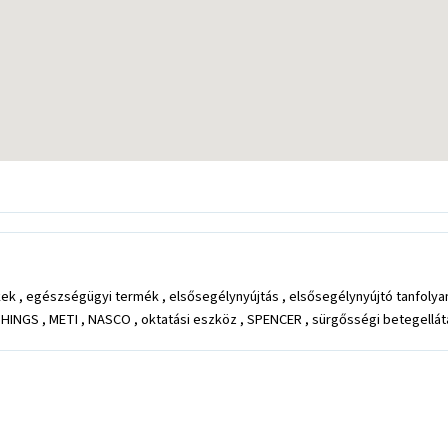
ek , egészségügyi termék , elsősegélynyújtás , elsősegélynyújtó tanfoly
HINGS , METI , NASCO , oktatási eszköz , SPENCER , sürgősségi betegellát