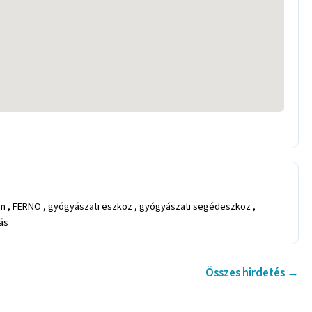
am , FERNO , gyógyászati eszköz , gyógyászati segédeszköz ,
ás
Összes hirdetés →