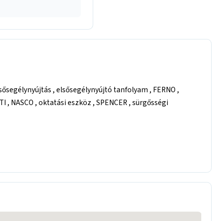
ősegélynyújtás , elsősegélynyújtó tanfolyam , FERNO ,
I , NASCO , oktatási eszköz , SPENCER , sürgősségi