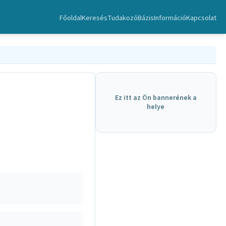
Főoldal
Keresés
TudakozóBázis
Információ
Kapcsolat
Ez itt az Ön bannerének a
helye