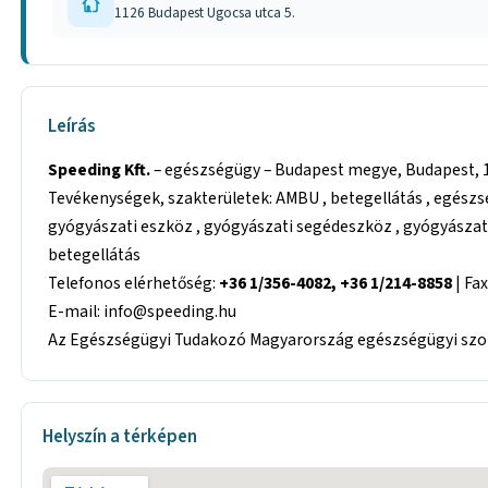
1126 Budapest Ugocsa utca 5.
Leírás
Speeding Kft.
– egészségügy – Budapest megye, Budapest, 1
Tevékenységek, szakterületek: AMBU , betegellátás , egészs
gyógyászati eszköz , gyógyászati segédeszköz , gyógyászati
betegellátás
Telefonos elérhetőség:
+36 1/356-4082, +36 1/214-8858
| Fa
E-mail: info@speeding.hu
Az Egészségügyi Tudakozó Magyarország egészségügyi szolg
Helyszín a térképen