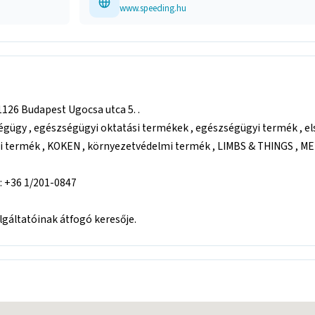
www.speeding.hu
126 Budapest Ugocsa utca 5. .
égügy , egészségügyi oktatási termékek , egészségügyi termék , els
 termék , KOKEN , környezetvédelmi termék , LIMBS & THINGS , MET
x: +36 1/201-0847
áltatóinak átfogó keresője.