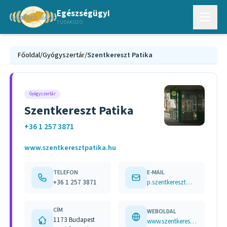
Egészségügyi
TUDAKOZÓ
Főoldal
/
Gyógyszertár
/
Szentkereszt Patika
Gyógyszertár
Szentkereszt Patika
+36 1 257 3871
www.szentkeresztpatika.hu
TELEFON
E-MAIL
+36 1 257 3871
p.szentkereszt@chello.hu
CÍM
WEBOLDAL
1173 Budapest
www.szentkeresztpatika.hu