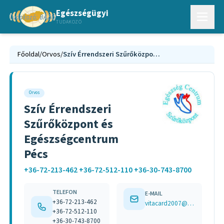
Egészségügyi
TUDAKOZÓ
Főoldal
/
Orvos
/
Szív Érrendszeri Szűrőközpont és Egészségcentrum Pécs
Orvos
Szív Érrendszeri
Szűrőközpont és
Egészségcentrum
Pécs
+36-72-213-462 +36-72-512-110 +36-30-743-8700
TELEFON
E-MAIL
+36-72-213-462
vitacard2007@gmail.com
+36-72-512-110
+36-30-743-8700