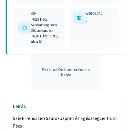
CÍM
WEBOLDAL
7623 Pécs,
–
Szabadság utca
30. udvari. ép.
7626 Pécs, Király
utca 81
Ez itt az Ön bannerének a
helye
Leírás
Szív Érrendszeri Szűrőközpont és Egészségcentrum
Pécs