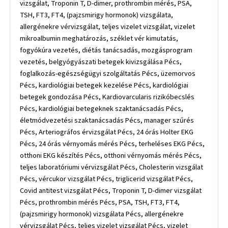
vizsgálat, Troponin T, D-dimer, prothrombin mérés, PSA,
TSH, FT3, FT4, (pajzsmirigy hormonok) vizsgálata,
allergénekre vérvizsgálat, teljes vizelet vizsgálat, vizelet
mikroalbumin meghatározás, széklet vér kimutatás,
fogyókúra vezetés, diétás tanácsadás, mozgásprogram
vezetés, belgyógyászati betegek kivizsgálása Pécs,
foglalkozás-egészségügyi szolgáltatás Pécs, üzemorvos
Pécs, kardiológiai betegek kezelése Pécs, kardiológiai
betegek gondozása Pécs, Kardiovarcularis rizikóbecslés
Pécs, kardiológiai betegeknek szaktanácsadás Pécs,
életmódvezetési szaktanácsadás Pécs, manager szűrés
Pécs, Arteriográfos érvizsgálat Pécs, 24 órás Holter EKG
Pécs, 24 órás vérnyomás mérés Pécs, terheléses EKG Pécs,
otthoni EKG készítés Pécs, otthoni vérnyomás mérés Pécs,
teljes laboratóriumi vérvizsgálat Pécs, Cholesterin vizsgálat
Pécs, vércukor vizsgálat Pécs, triglicerid vizsgálat Pécs,
Covid antitest vizsgálat Pécs, Troponin T, D-dimer vizsgálat
Pécs, prothrombin mérés Pécs, PSA, TSH, FT3, FT4,
(pajzsmirigy hormonok) vizsgálata Pécs, allergénekre
vérvizsgálat Pécs, teljes vizelet vizsgálat Pécs, vizelet