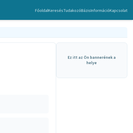
Főoldal
Keresés
TudakozóBázis
Információ
Kapcsolat
Ez itt az Ön bannerének a
helye