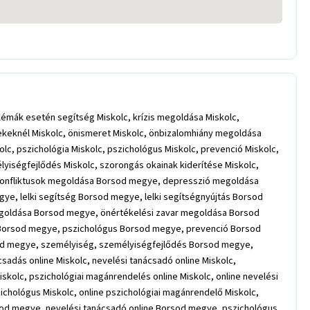
lémák esetén segítség Miskolc, krízis megoldása Miskolc,
rmekeknél Miskolc, önismeret Miskolc, önbizalomhiány megoldása
c, pszichológia Miskolc, pszichológus Miskolc, prevenció Miskolc,
lyiségfejlődés Miskolc, szorongás okainak kiderítése Miskolc,
i konfliktusok megoldása Borsod megye, depresszió megoldása
e, lelki segítség Borsod megye, lelki segítségnyújtás Borsod
goldása Borsod megye, önértékelési zavar megoldása Borsod
Borsod megye, pszichológus Borsod megye, prevenció Borsod
sod megye, személyiség, személyiségfejlődés Borsod megye,
adás online Miskolc, nevelési tanácsadó online Miskolc,
iskolc, pszichológiai magánrendelés online Miskolc, online nevelési
zichológus Miskolc, online pszichológiai magánrendelő Miskolc,
rsod megye, nevelési tanácsadó online Borsod megye, pszichológus