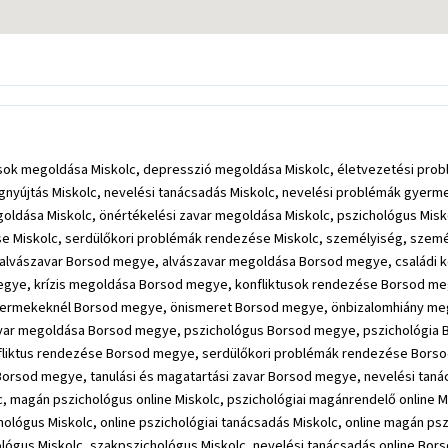
tusok megoldása Miskolc, depresszió megoldása Miskolc, életvezetési prob
tségnyújtás Miskolc, nevelési tanácsadás Miskolc, nevelési problémák gye
oldása Miskolc, önértékelési zavar megoldása Miskolc, pszichológus Miskol
ése Miskolc, serdülőkori problémák rendezése Miskolc, személyiség, szemé
lc, alvászavar Borsod megye, alvászavar megoldása Borsod megye, család
ye, krízis megoldása Borsod megye, konfliktusok rendezése Borsod megy
yermekeknél Borsod megye, önismeret Borsod megye, önbizalomhiány me
var megoldása Borsod megye, pszichológus Borsod megye, pszichológia 
nfliktus rendezése Borsod megye, serdülőkori problémák rendezése Bor
rsod megye, tanulási és magatartási zavar Borsod megye, nevelési tanács
c, magán pszichológus online Miskolc, pszichológiai magánrendelő online M
hológus Miskolc, online pszichológiai tanácsadás Miskolc, online magán ps
ológus Miskolc, szakpszichológus Miskolc, nevelési tanácsadás online Bo