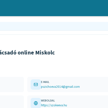
ácsadó online Miskolc
E-MAIL
pszichoeva2014@gmail.com
WEBOLDAL
https://szokeeva.hu