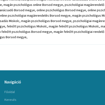
ye, magán pszichológus online Borsod megye, pszichológiai magánrendelő
 tanácsadó Borsod megye, online pszichológus Borsod megye, online pszi
line pszichológiai magánrendelés Borsod megye, magán pszichológus Misk
ácsadás Miskolc, magán pszichológus Borsod megye, pszichológiai magán
, felnőtt pszichológus Miskolc, magán felnőtt pszichológus Miskolc, magán
 felnőtt pszichológus Borsod megye, magán felnőtt pszichológiai rendelő
ógus Borsod megye,
Navigáció
Főoldal
Keresés