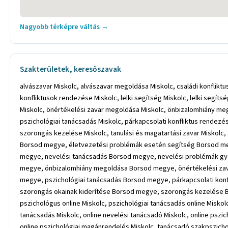
Nagyobb térképre váltás →
Szakterületek, keresőszavak
alvászavar Miskolc, alvászavar megoldása Miskolc, családi konflik
konfliktusok rendezése Miskolc, lelki segítség Miskolc, lelki segí
Miskolc, önértékelési zavar megoldása Miskolc, önbizalomhiány meg
pszichológiai tanácsadás Miskolc, párkapcsolati konfliktus rendez
szorongás kezelése Miskolc, tanulási és magatartási zavar Misko
Borsod megye, életvezetési problémák esetén segítség Borsod meg
megye, nevelési tanácsadás Borsod megye, nevelési problémák g
megye, önbizalomhiány megoldása Borsod megye, önértékelési za
megye, pszichológiai tanácsadás Borsod megye, párkapcsolati ko
szorongás okainak kiderítése Borsod megye, szorongás kezelése Bo
pszichológus online Miskolc, pszichológiai tanácsadás online Miskol
tanácsadás Miskolc, online nevelési tanácsadó Miskolc, online pszic
online pszichológiai magánrendelés Miskolc, tanácsadó szakpszich