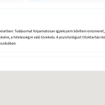
n esetben. Tudásomat folyamatosan igyekszem bővíteni önismeret
sére, a hitelességre való törekvés. A pszichológust titoktartási kö
kozásában.