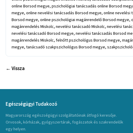
online Borsod megye, pszichológiai tanácsadás online Borsod meg
megye, online nevelési tanácsadás Borsod megye, online nevelési
Borsod megye, online pszichológiai magánrendelő Borsod megye, on
magánrendelés Miskolc, nevelési tanácsadó Miskolc, nevelési tan
nevelési tanácsadó Borsod megye, nevelési tanácsadás Borsod megye
magánrendelés Miskolc, felnőtt pszichológus Borsod megye, magán
megye, tanácsadó szakpszichológus Borsod megye, szakpszichol
← Vissza
Egészségügyi Tudakozó
Magyarország egészségügyi szolgáltatóinak átfogó keresője.
Orvosok, kórházak, gyógyszertárak, fogászatok és szakrendelők
egy helyen.