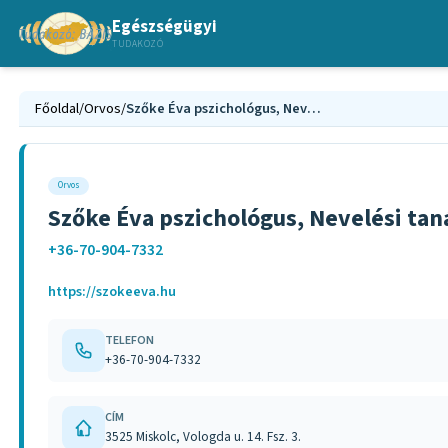
Egészségügyi
TUDAKOZÓ
Főoldal
/
Orvos
/
Szőke Éva pszichológus, Nevelési tanácsadó online Miskolc
Orvos
Szőke Éva pszichológus, Nevelési tan
+36-70-904-7332
https://szokeeva.hu
TELEFON
+36-70-904-7332
CÍM
3525 Miskolc, Vologda u. 14. Fsz. 3.