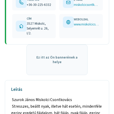
+36-30-225-6332
miskolcicsontkovacs@gmail.com
CÍM
WEBOLDAL
3527 Miskolc,
www.miskolcicsontkovacs.hu hu-hu.facebook.com/miskolcicsontkovacs
Selyemrét u. 26,
I/2.
Ez itt az Ön bannerének a
helye
Leírás
Szurok János Miskolci Csontkovács
Stresszes, beállt nyak, illetve hát esetén, mindenféle
gerinc eredetű fájdalom, hát fájás, nyak fájás, gerinc