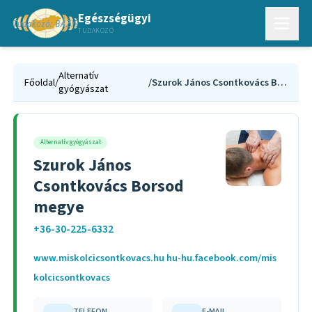
Egészségügyi
TUDAKOZÓ
Alternatív
Főoldal
/
/
Szurok János Csontkovács Borsod megye
gyógyászat
Alternatív gyógyászat
Szurok János
Csontkovács Borsod
megye
+36-30-225-6332
www.miskolcicsontkovacs.hu hu-hu.facebook.com/mis
kolcicsontkovacs
TELEFON
E-MAIL