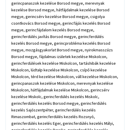
gerincpanaszok kezelése Borsod megye, merevnyak
kezelése Borsod megye, hátfájdalmak kezelése Borsod
megye, gerincsérv kezelése Borsod megye, csigolya
csontkovács Borsod megye, gerincfájás kezelés Borsod
megye, gerincfájdalom kezelés Borsod megye,
gerincferdülés javítás Borsod megye, gerincferdülés
kezelés Borsod megye, gerincprobléma kezelés Borsod
megye, mozgásgyakorlat Borsod megye, nyirokmasszázs
Borsod megye, fájdalmas izületek kezelése Miskolcon,
gerincferdülések kezelése Miskolcon, tartáshibák kezelése
Miskolcon, lúdtalp kezelése Miskolcon, csípő kezelése
Miskolcon, térd kezelése Miskolcon, váll kezelése Miskolcon,
gerincpanaszok kezelése Miskolcon, merevnyak kezelése
Miskolcon, hátfájdalmak kezelése Miskolcon, gerincsérv
kezelése Miskolc, gerincferdülés kezelés Miskolc,
gerincferdülés kezelés Borsod megye, gerincferdülés
kezelés Sajószentpéter, gerincferdülés kezelés
Rimaszombat, gerincferdülés kezelés Rozsnyó,
gerincferdülés kezelés Eger, gerincferdülés kezelés Mályi,