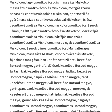
Miskolcon, lágy csontkovácsolás masszázs Miskolcon,
masszázs csontkovácsolás Miskolcon, mozgásszervi
panaszok csontkovácsolása Miskolcon, sportsérülés
gyúrómasszázsa csontkovácsolással Miskolcon, isiász
csontkovácsolása Miskolcon, miskolci csontkovács Szurok
János, beállt nyak csontkovácsolása Miskolcon, derékfájás
csontkovácsolása Miskolcon, hátfájás masszázs
csontkovácsolása Miskolcon, merev nyak csontkovácsolása
Miskolcon, Szurok János csontkovács, Manuálterápia
Miskolcon, masszázs Miskolc, csontkovácsolás Miskolc,
fájdalmas mozgásukban korlátozott izületek kezelése
Borsod megye, gerincferdülések kezelése Borsod megye,
tartáshibák kezelése Borsod megye, lúdtalp kezelése
Borsod megye, csípő kezelése Borsod megye, térd
kezelése Borsod megye, váll kezelése Borsod megye,
gerincpanaszok kezelése Borsod megye, merevnyak
kezelése Borsod megye, hátfájdalmak kezelése Borsod
megye, gerincsérv kezelése Borsod megye, csigolya
csontkovács Borsod megye, csontkovács Borsod megye,
csontkovácsolás Borsod megye, egészségi állapotfelmérés