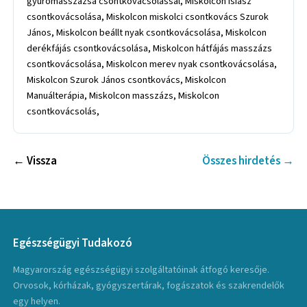
gyúrómasszázsa csontkovácsolással, Miskolcon isiász
csontkovácsolása, Miskolcon miskolci csontkovács Szurok
János, Miskolcon beállt nyak csontkovácsolása, Miskolcon
derékfájás csontkovácsolása, Miskolcon hátfájás masszázs
csontkovácsolása, Miskolcon merev nyak csontkovácsolása,
Miskolcon Szurok János csontkovács, Miskolcon
Manuálterápia, Miskolcon masszázs, Miskolcon
csontkovácsolás,
← Vissza
Összes hirdetés →
Egészségügyi Tudakozó
Magyarország egészségügyi szolgáltatóinak átfogó keresője.
Orvosok, kórházak, gyógyszertárak, fogászatok és szakrendelők
egy helyen.