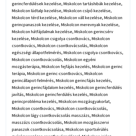
gerincferdülések kezelése, Miskolcon tartáshibák kezelése,
Miskolcon lúdtalp kezelése, Miskolcon csípő kezelése,
Miskolcon térd kezelése, Miskolcon váll kezelése, Miskolcon
gerincpanaszok kezelése, Miskolcon merevnyak kezelése,
Miskolcon hátfájdalmak kezelése, Miskolcon gerincsérv
kezelése, Miskolcon csigolya csontkovács, Miskolcon
csontkovács, Miskolcon csontkovácsolás, Miskolcon
egészségi állapotfelmérés, Miskolcon csigolya csontkovács,
Miskolcon csontkovácsolás, Miskolcon egyéni
mozgásterápia, Miskolcon fejfájás kezelés, Miskolcon gerinc
terápia, Miskolcon gerinc-csontkovács, Miskolcon
gerincállapot-felmérés, Miskolcon gerincfájás kezelés,
Miskolcon gerincfájdalom kezelés, Miskolcon gerincferdülés
javítás, Miskolcon gerincferdülés kezelés, Miskolcon
gerincprobléma kezelés, Miskolcon mozgásgyakorlat,
Miskolcon csontkovács, Miskolcon csontkovácsolás,
Miskolcon lágy csontkovácsolás masszázs, Miskolcon
masszázs csontkovácsolás, Miskolcon mozgásszervi
panaszok csontkovácsolása, Miskolcon sportsérülés