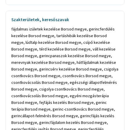
Szakterületek, keresőszavak
fájdalmas izületek kezelése Borsod megye, gerincferdülés
kezelése Borsod megye, tartáshibák kezelése Borsod
megye, lúdtalp kezelése Borsod megye, csípő kezelése
Borsod megye, térd kezelése Borsod megye, váll kezelése
Borsod megye, gerincpanaszok kezelése Borsod megye,
merevnyak kezelése Borsod megye, hátfájdalmak kezelése
Borsod megye, gerincsérv kezelése Borsod megye, csigolya
csontkovács Borsod megye, csontkovács Borsod megye,
csontkovácsolás Borsod megye, egészségi állapotfelmérés
Borsod megye, csigolya csontkovács Borsod megye,
csontkovácsolás Borsod megye, egyéni mozgásterápia
Borsod megye, fejfájás kezelés Borsod megye, gerinc
terápia Borsod megye, gerinc-csontkovács Borsod megye,
gerincállapot-felmérés Borsod megye, gerincfájás kezelés
Borsod megye, gerincfájdalom kezelés Borsod megye,
gerincferdülés javítás Borsod megye, gerincferdülés