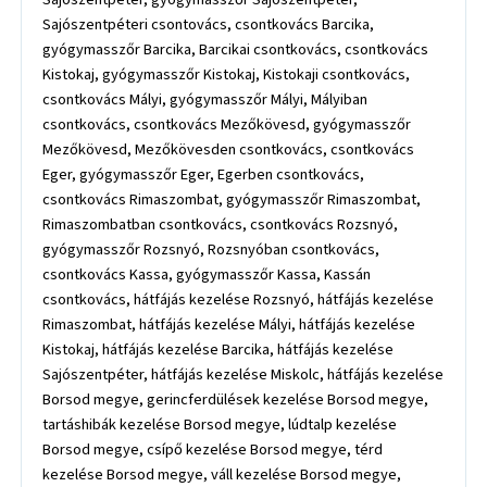
Sajószentpéteri csontovács, csontkovács Barcika,
gyógymasszőr Barcika, Barcikai csontkovács, csontkovács
Kistokaj, gyógymasszőr Kistokaj, Kistokaji csontkovács,
csontkovács Mályi, gyógymasszőr Mályi, Mályiban
csontkovács, csontkovács Mezőkövesd, gyógymasszőr
Mezőkövesd, Mezőkövesden csontkovács, csontkovács
Eger, gyógymasszőr Eger, Egerben csontkovács,
csontkovács Rimaszombat, gyógymasszőr Rimaszombat,
Rimaszombatban csontkovács, csontkovács Rozsnyó,
gyógymasszőr Rozsnyó, Rozsnyóban csontkovács,
csontkovács Kassa, gyógymasszőr Kassa, Kassán
csontkovács, hátfájás kezelése Rozsnyó, hátfájás kezelése
Rimaszombat, hátfájás kezelése Mályi, hátfájás kezelése
Kistokaj, hátfájás kezelése Barcika, hátfájás kezelése
Sajószentpéter, hátfájás kezelése Miskolc, hátfájás kezelése
Borsod megye, gerincferdülések kezelése Borsod megye,
tartáshibák kezelése Borsod megye, lúdtalp kezelése
Borsod megye, csípő kezelése Borsod megye, térd
kezelése Borsod megye, váll kezelése Borsod megye,