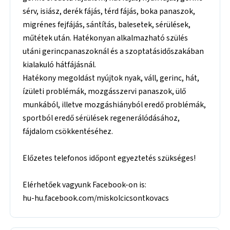
sérv, isiász, derék fájás, térd fájás, boka panaszok,
migrénes fejfájás, sántítás, balesetek, sérülések,
műtétek után. Hatékonyan alkalmazható szülés
utáni gerincpanaszoknál és a szoptatásidőszakában
kialakuló hátfájásnál.
Hatékony megoldást nyújtok nyak, váll, gerinc, hát,
ízületi problémák, mozgásszervi panaszok, ülő
munkából, illetve mozgáshiányból eredő problémák,
sportból eredő sérülések regenerálódásához,
fájdalom csökkentéséhez.
Előzetes telefonos időpont egyeztetés szükséges!
Elérhetőek vagyunk Facebook-on is:
hu-hu.facebook.com/miskolcicsontkovacs