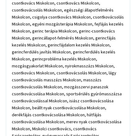
csontkovács Miskolcon, csontkovács Miskolcon,
csontkovácsolás Miskolcon, egészségi állapotfelmérés
Miskolcon, csigolya csontkovács Miskolcon, csontkovácsolás
Miskolcon, egyéni mozgásterápia Miskolcon, fejfájás kezelés
Miskolcon, gerinc terápia Miskolcon, gerinc-csontkovács
Miskolcon, gerincállapot-felmérés Miskolcon, gerincfájás
kezelés Miskolcon, gerincfájdalom kezelés Miskolcon,
gerincferdülés javítás Miskolcon, gerincferdülés kezelés
Miskolcon, gerincprobléma kezelés Miskolcon,
mozgásgyakorlat Miskolcon, nyirokmasszázs Miskolcon,
csontkovács Miskolcon, csontkovácsolás Miskolcon, lágy
csontkovácsolás masszázs Miskolcon, masszázs
csontkovácsolás Miskolcon, mozgásszervi panaszok
csontkovácsolása Miskolcon, sportsérülés gyúrómasszázsa
csontkovácsolással Miskolcon, isiász csontkovácsolása
Miskolcon, beállt nyak csontkovácsolása Miskolcon,
derékfájás csontkovácsolása Miskolcon, hátfájás
csontkovácsolása Miskolcon, merev nyak csontkovácsolása
Miskolcon, Miskolci csontkovács, csontkovács
Sajószentpéter, gyógymasszőr Sajószentpéter,