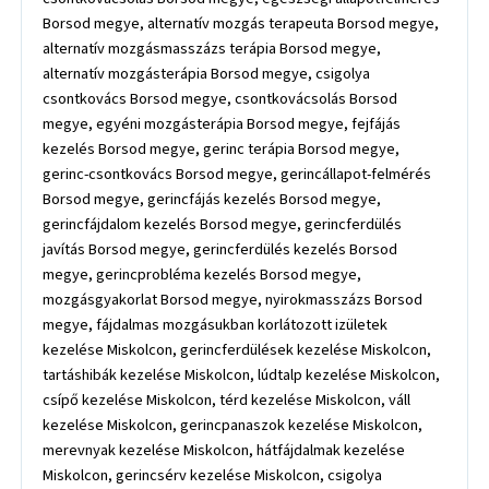
Borsod megye, alternatív mozgás terapeuta Borsod megye,
alternatív mozgásmasszázs terápia Borsod megye,
alternatív mozgásterápia Borsod megye, csigolya
csontkovács Borsod megye, csontkovácsolás Borsod
megye, egyéni mozgásterápia Borsod megye, fejfájás
kezelés Borsod megye, gerinc terápia Borsod megye,
gerinc-csontkovács Borsod megye, gerincállapot-felmérés
Borsod megye, gerincfájás kezelés Borsod megye,
gerincfájdalom kezelés Borsod megye, gerincferdülés
javítás Borsod megye, gerincferdülés kezelés Borsod
megye, gerincprobléma kezelés Borsod megye,
mozgásgyakorlat Borsod megye, nyirokmasszázs Borsod
megye, fájdalmas mozgásukban korlátozott izületek
kezelése Miskolcon, gerincferdülések kezelése Miskolcon,
tartáshibák kezelése Miskolcon, lúdtalp kezelése Miskolcon,
csípő kezelése Miskolcon, térd kezelése Miskolcon, váll
kezelése Miskolcon, gerincpanaszok kezelése Miskolcon,
merevnyak kezelése Miskolcon, hátfájdalmak kezelése
Miskolcon, gerincsérv kezelése Miskolcon, csigolya