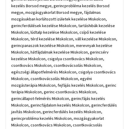
kezelés Borsod megye, gerincprobléma kezelés Borsod
megye, mozgásgyakorlat Borsod megye, fájdalmas
mozgásukban korlátozott izületek kezelése Miskolcon,
gerincferdülések kezelése Miskolcon, tartáshibák kezelése
Miskolcon, lúdtalp kezelése Miskolcon, csípő kezelése
Miskolcon, térd kezelése Miskolcon, váll kezelése Miskolcon,
gerincpanaszok kezelése Miskolcon, merevnyak kezelése
Miskolcon, hátfájdalmak kezelése Miskolcon, gerincsérv
kezelése Miskolcon, csigolya csontkovács Miskolcon,
csontkovács Miskolcon, csontkovácsolás Miskolcon,
egészségi állapotfelmérés Miskolcon, csigolya csontkovács
Miskolcon, csontkovácsolás Miskolcon, egyéni
mozgásterápia Miskolcon, fejfájás kezelés Miskolcon, gerinc
terápia Miskolcon, gerinc-csontkovács Miskolcon,
gerincállapot-felmérés Miskolcon, gerincfájás kezelés
Miskolcon, gerincfájdalom kezelés Miskolcon, gerincferdülés
javítás Miskolcon, gerincferdülés kezelés Miskolcon,
gerincprobléma kezelés Miskolcon, mozgásgyakorlat
Miskolcon, csontkovács Miskolcon, csontkovácsolás