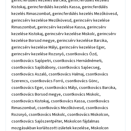
gerincferdülés kezelés Barcika, gerincferdülés kezelés
Kistokaj, gerincferdülés kezelés Kassa, gerincferdülés
kezelés Rimaszombat, gerincferdülés kezelés Mezőkövesd,
gerincsérv kezelése Mezőkövesd, gerincsérv kezelése
Rimaszombat, gerincsérv kezelése Kassa, gerincsérv
kezelése Kistokaj, gerincsérv kezelése Miskolc, gerincsérv
kezelése Borsod megye, gerincsérv kezelése Barcika,
gerincsérv kezelése Mályi, gerincsérv kezelése Eger,
gerincsérv kezelése Rozsnyó, csontkovács Ózd,
csontkovács Sajópetri, csontkovács Hernádnémeti,
csontkovács Sajóbábony, csontkovács Sajóecseg,
csontkovács Aszaló, csontkovács Halmaj, csontkovács
Szerencs, csontkovács Forró, csontkovács Gönc,
csontkovács Eger, csontkovács Mályi, csontkovács Barcika,
csontkovács Borsod megye, csontkovács Miskolc,
csontkovács Kistokaj, csontkovács Kassa, csontkovács
Rimaszombat, csontkovács Mezőkövesd, csontkovács
Rozsnyó, csontkovács Miskolc, csontkovács Miskolcon,
csontkovács Sajószentpéter, Miskolcon fájdalmas
mozgásukban korlátozott izületek kezelése, Miskolcon