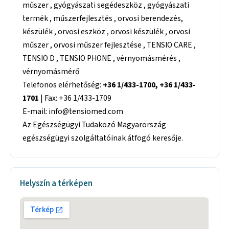
műszer , gyógyászati segédeszköz , gyógyászati
termék , műszerfejlesztés , orvosi berendezés,
készülék , orvosi eszköz , orvosi készülék , orvosi
műszer , orvosi műszer fejlesztése , TENSIO CARE ,
TENSIO D , TENSIO PHONE , vérnyomásmérés ,
vérnyomásmérő
Telefonos elérhetőség:
+36 1/433-1700, +36 1/433-
1701
| Fax: +36 1/433-1709
E-mail: info@tensiomed.com
Az Egészségügyi Tudakozó Magyarország
egészségügyi szolgáltatóinak átfogó keresője.
Helyszín a térképen