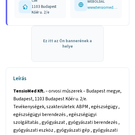
CÍM
WEBOLDAL
1103 Budapest
www.tensiomed.com
Kőér u. 2/e
Ez itt az Ön bannerének a
helye
Leírás
TensioMed Kft.
– orvosi műszerek – Budapest megye,
Budapest, 1103 Budapest Kőér u. 2/e.
Tevékenységek, szakterületek: ABPM , egészségügy ,
egészségügyi berendezés , egészségügyi
szolgáltatás , gyógyászat , gyógyászati berendezés ,
gyógyászati eszköz , gyógyászati gép , gyógyászati