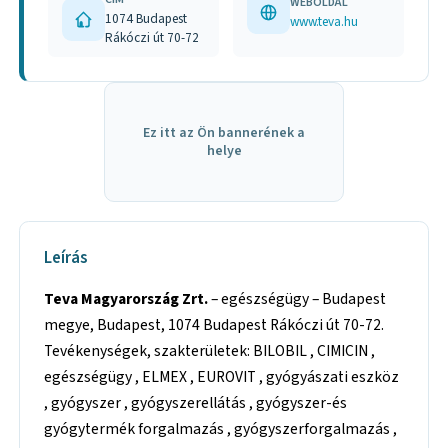
WEBOLDAL
1074 Budapest
www.teva.hu
Rákóczi út 70-72
Ez itt az Ön bannerének a
helye
Leírás
Teva Magyarország Zrt.
– egészségügy – Budapest
megye, Budapest, 1074 Budapest Rákóczi út 70-72.
Tevékenységek, szakterületek: BILOBIL , CIMICIN ,
egészségügy , ELMEX , EUROVIT , gyógyászati eszköz
, gyógyszer , gyógyszerellátás , gyógyszer-és
gyógytermék forgalmazás , gyógyszerforgalmazás ,