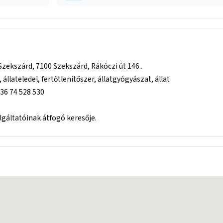
zekszárd, 7100 Szekszárd, Rákóczi út 146..
llateledel, fertőtlenítőszer, állatgyógyászat, állat
+36 74 528 530
áltatóinak átfogó keresője.