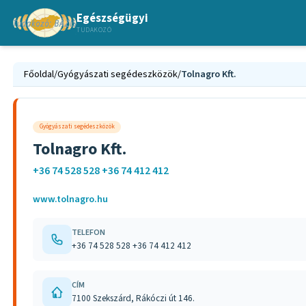
Egészségügyi
TUDAKOZÓ
Főoldal
/
Gyógyászati segédeszközök
/
Tolnagro Kft.
Gyógyászati segédeszközök
Tolnagro Kft.
+36 74 528 528 +36 74 412 412
www.tolnagro.hu
TELEFON
+36 74 528 528 +36 74 412 412
CÍM
7100 Szekszárd, Rákóczi út 146.