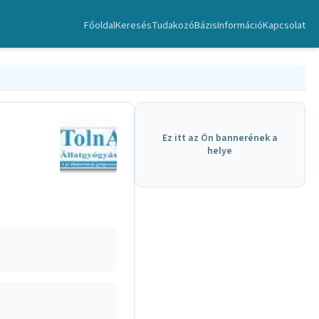
Főoldal
Keresés
TudakozóBázis
Információ
Kapcsolat
Ez itt az Ön bannerének a
helye