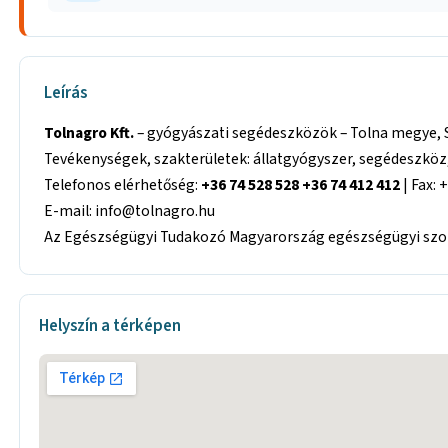
Leírás
Tolnagro Kft.
– gyógyászati segédeszközök – Tolna megye, S
Tevékenységek, szakterületek: állatgyógyszer, segédeszköz, á
Telefonos elérhetőség:
+36 74 528 528 +36 74 412 412
| Fax: 
E-mail: info@tolnagro.hu
Az Egészségügyi Tudakozó Magyarország egészségügyi szolg
Helyszín a térképen