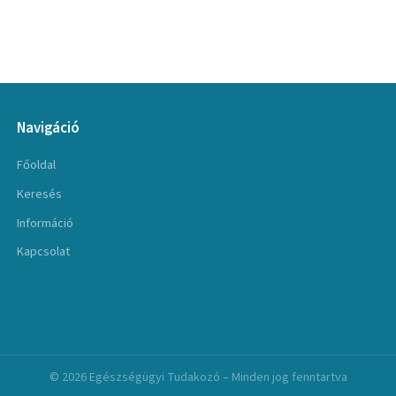
Navigáció
Főoldal
Keresés
Információ
Kapcsolat
© 2026 Egészségügyi Tudakozó – Minden jog fenntartva