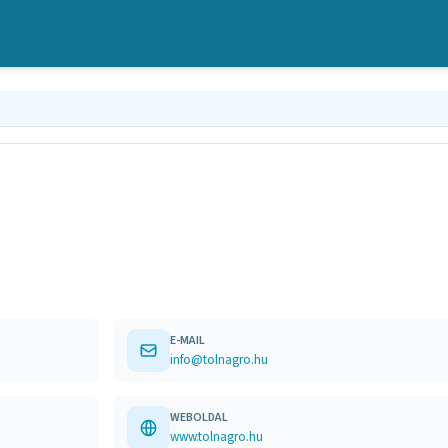
E-MAIL
info@tolnagro.hu
WEBOLDAL
www.tolnagro.hu