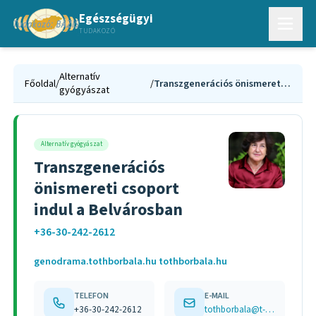
Egészségügyi
TUDAKOZÓ
Alternatív
Főoldal
/
/
Transzgenerációs önismereti csoport indul a Belvárosban
gyógyászat
Alternatív gyógyászat
Transzgenerációs
önismereti csoport
indul a Belvárosban
+36-30-242-2612
genodrama.tothborbala.hu tothborbala.hu
TELEFON
E-MAIL
+36-30-242-2612
tothborbala@t-online.hu