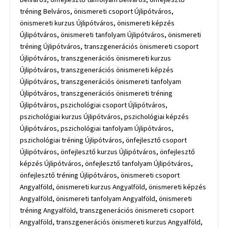
tréning Belváros, önismereti csoport Újlipótváros,
önismereti kurzus Újlipótváros, önismereti képzés
Újlipótváros, önismereti tanfolyam Újlipótváros, önismereti
tréning Újlipótváros, transzgenerációs önismereti csoport
Újlipótváros, transzgenerációs önismereti kurzus
Újlipótváros, transzgenerációs önismereti képzés
Újlipótváros, transzgenerációs önismereti tanfolyam
Újlipótváros, transzgenerációs önismereti tréning
Újlipótváros, pszichológiai csoport Újlipótváros,
pszichológiai kurzus Újlipótváros, pszichológiai képzés
Újlipótváros, pszichológiai tanfolyam Újlipótváros,
pszichológiai tréning Újlipótváros, önfejlesztő csoport
Újlipótváros, önfejlesztő kurzus Újlipótváros, önfejlesztő
képzés Újlipótváros, önfejlesztő tanfolyam Újlipótváros,
önfejlesztő tréning Újlipótváros, önismereti csoport
Angyalföld, önismereti kurzus Angyalföld, önismereti képzés
Angyalföld, önismereti tanfolyam Angyalföld, önismereti
tréning Angyalföld, transzgenerációs önismereti csoport
Angyalföld, transzgenerációs önismereti kurzus Angyalföld,