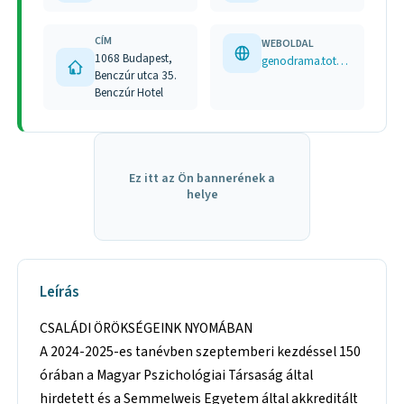
CÍM
WEBOLDAL
1068 Budapest,
genodrama.tothborbala.hu tothborbala.hu
Benczúr utca 35.
Benczúr Hotel
Ez itt az Ön bannerének a
helye
Leírás
CSALÁDI ÖRÖKSÉGEINK NYOMÁBAN
A 2024-2025-es tanévben szeptemberi kezdéssel 150
órában a Magyar Pszichológiai Társaság által
hirdetett és a Semmelweis Egyetem által akkreditált