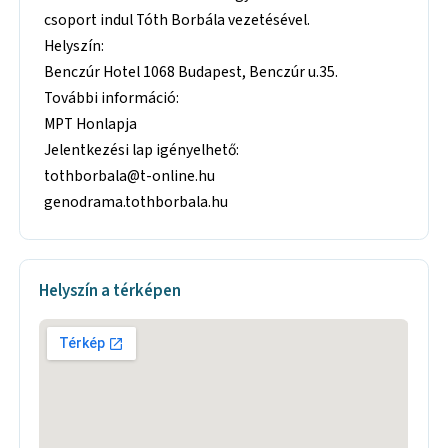
csoport indul Tóth Borbála vezetésével.
Helyszín:
Benczúr Hotel 1068 Budapest, Benczúr u.35.
További információ:
MPT Honlapja
Jelentkezési lap igényelhető:
tothborbala@t-online.hu
genodrama.tothborbala.hu
Helyszín a térképen