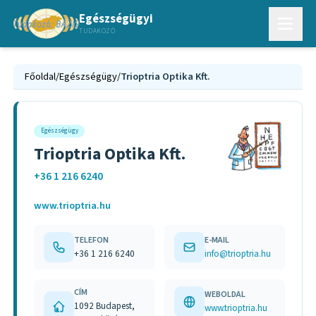
Egészségügyi
TUDAKOZÓ
Főoldal
/
Egészségügy
/
Trioptria Optika Kft.
Egészségügy
Trioptria Optika Kft.
+36 1 216 6240
www.trioptria.hu
TELEFON
E-MAIL
+36 1 216 6240
info@trioptria.hu
CÍM
WEBOLDAL
1092 Budapest,
www.trioptria.hu