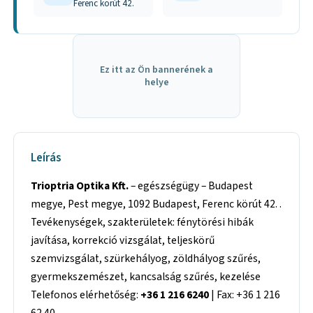
Ferenc körút 42.
Ez itt az Ön bannerének a
helye
Leírás
Trioptria Optika Kft.
– egészségügy – Budapest
megye, Pest megye, 1092 Budapest, Ferenc körút 42. .
Tevékenységek, szakterületek: fénytörési hibák
javítása, korrekció vizsgálat, teljeskörű
szemvizsgálat, szürkehályog, zöldhályog szűrés,
gyermekszemészet, kancsalság szűrés, kezelése
Telefonos elérhetőség:
+36 1 216 6240
| Fax: +36 1 216
62 40