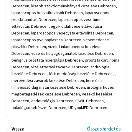
Debrecen, kisebb szövődményhányad kezelése Debrecen,
laparoscopos beavatkozások Debrecen, laparoscopos
prostataműtét Debrecen, laparoscopos vesetumor
eltávolítás Debrecen, egyik oldali vese eltávolítása
Debrecen, laparoscopos vesecysta eltávolítás Debrecen,
laparoscopos pyelonplastica Debrecen, vesemedence
plasztika Debrecen, vizelet inkontinencia kezelése
Debrecen, vese és hólyagdaganatok kezelése Debrecen,
benignus prostata hiperplázia Debrecen, prostata carcinoma
Debrecen, vizelettartási zavarok Debrecen, andrológia
kezelése Debrecen, férfi meddőség kezelése Debrecen, ,
merevedési zavarok kezelése Debrecen, here és a
hímvessző daganatai kezelése Debrecen, urológiai köves
megbetegedések kezelése Debrecen, vesekő kezelése
Debrecen, endourológia Debrecen, ESWL Debrecen,
onkológiai sebészet Debrecen, UD youMED Debrecen
← Vissza
Összes hirdetés →