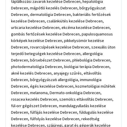
táplálkozási zavarok kezelése Debrecen, hepatológia
Debrecen, májpótló kezelés Debrecen, bőrgyógyászat
Debrecen, dermatológia Debrecen, bakteriális fertőzések
kezelése Debrecen, csalánkiütés kezelése Debrecen,
urticaria kezelése Debrecen, ekcéma kezelése Debrecen,
gombás fertőzések kezelése Debrecen, papulosquamosus
kórképek kezelése Debrecen, pikkelysömör kezelése
Debrecen, rovarcsípések kezelése Debrecen, szexuális úton
terjedő betegségek kezelése Debrecen, allergológia
Debrecen, bőrsebészet Debrecen, phlebológia Debrecen,
photodermatológia Debrecen, biológiai terápia Debrecen,
akné kezelés Debrecen, anyajegy szűrés, eltávolítás
Debrecen, bőrgyógyászati allergológia, immunológia
Debrecen, égés kezelése Debrecen, kozmetológiai műtétek
Debrecen, melanoma, Dermato-onkológia Debrecen,
rosacea kezelés Debrecen, szemölcs eltávolítás Debrecen,
fül-orr gégészet Debrecen, mandulagyulladás kezelése
Debrecen, fülfájás kezelése Debrecen, füldugulás kezelése
Debrecen, fülfolyás kezelése Debrecen, rekedtség
kezelése Debrecen, szájüregi, garat és gégerák kezelése