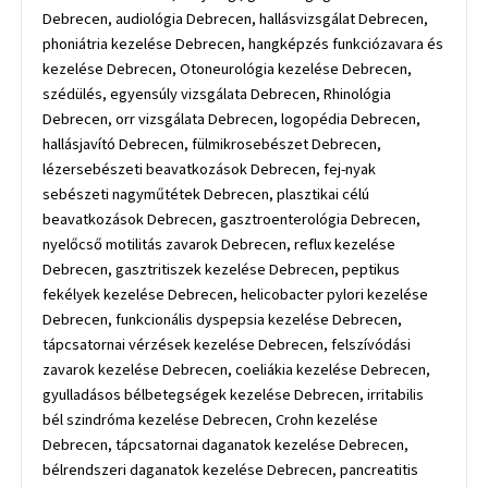
Debrecen, audiológia Debrecen, hallásvizsgálat Debrecen,
phoniátria kezelése Debrecen, hangképzés funkciózavara és
kezelése Debrecen, Otoneurológia kezelése Debrecen,
szédülés, egyensúly vizsgálata Debrecen, Rhinológia
Debrecen, orr vizsgálata Debrecen, logopédia Debrecen,
hallásjavító Debrecen, fülmikrosebészet Debrecen,
lézersebészeti beavatkozások Debrecen, fej-nyak
sebészeti nagyműtétek Debrecen, plasztikai célú
beavatkozások Debrecen, gasztroenterológia Debrecen,
nyelőcső motilitás zavarok Debrecen, reflux kezelése
Debrecen, gasztritiszek kezelése Debrecen, peptikus
fekélyek kezelése Debrecen, helicobacter pylori kezelése
Debrecen, funkcionális dyspepsia kezelése Debrecen,
tápcsatornai vérzések kezelése Debrecen, felszívódási
zavarok kezelése Debrecen, coeliákia kezelése Debrecen,
gyulladásos bélbetegségek kezelése Debrecen, irritabilis
bél szindróma kezelése Debrecen, Crohn kezelése
Debrecen, tápcsatornai daganatok kezelése Debrecen,
bélrendszeri daganatok kezelése Debrecen, pancreatitis