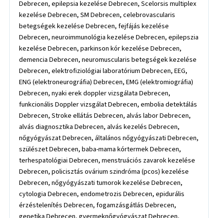
Debrecen, epilepsia kezelése Debrecen, Scelorsis multiplex
kezelése Debrecen, SM Debrecen, celebrovascularis
betegségek kezelése Debrecen, fejfájás kezelése
Debrecen, neuroimmunológia kezelése Debrecen, epilepszia
kezelése Debrecen, parkinson kór kezelése Debrecen,
demencia Debrecen, neuromuscularis betegségek kezelése
Debrecen, elektrofiziológiai laboratórium Debrecen, EEG,
ENG (elektroneurográfia) Debrecen, EMG (elektromiográfia)
Debrecen, nyaki erek doppler vizsgálata Debrecen,
funkcionális Doppler vizsgálat Debrecen, embolia detektálás
Debrecen, Stroke ellátás Debrecen, alvás labor Debrecen,
alvás diagnosztika Debrecen, alvás kezelés Debrecen,
nőgyógyászat Debrecen, általános nőgyógyászati Debrecen,
szülészet Debrecen, baba-mama kórtermek Debrecen,
terhespatológiai Debrecen, menstruációs zavarok kezelése
Debrecen, policisztás ovárium szindróma (pcos) kezelése
Debrecen, nőgyógyászati tumorok kezelése Debrecen,
cytologia Debrecen, endometrozis Debrecen, epidurális
érzéstelenítés Debrecen, fogamzásgátlás Debrecen,
genetika Debrecen, gyermeknőgyógyászat Debrecen,