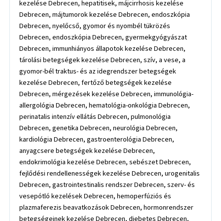
kezelése Debrecen, hepatitisek, májcirrhosis kezelése
Debrecen, májtumorok kezelése Debrecen, endoszkópia
Debrecen, nyelőcső, gyomor és nyombél tükrözés
Debrecen, endoszkópia Debrecen, gyermekgyógyászat
Debrecen, immunhiányos állapotok kezelése Debrecen,
tárolási betegségek kezelése Debrecen, szív, a vese, a
gyomor-bél traktus- és az idegrendszer betegségek
kezelése Debrecen, fertőző betegségek kezelése
Debrecen, mérgezések kezelése Debrecen, immunológia-
allergológia Debrecen, hematológia-onkológia Debrecen,
perinatalis intenzív ellátás Debrecen, pulmonológia
Debrecen, genetika Debrecen, neurológia Debrecen,
kardiológia Debrecen, gastroenterológia Debrecen,
anyagcsere betegségek kezelése Debrecen,
endokrimológia kezelése Debrecen, sebészet Debrecen,
fejlődési rendellenességek kezelése Debrecen, urogenitalis
Debrecen, gastrointestinalis rendszer Debrecen, szerv- és
vesepótló kezelések Debrecen, hemoperfúziós és
plazmaferezis beavatkozások Debrecen, hormonrendszer
betegségeinek kezelése Debrecen, diebetes Debrecen,