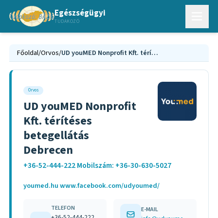
Egészségügyi
TUDAKOZÓ
Főoldal
/
Orvos
/
UD youMED Nonprofit Kft. térítéses betegellátás Debrecen
Orvos
UD youMED Nonprofit
Kft. térítéses
betegellátás
Debrecen
+36-52-444-222 Mobilszám: +36-30-630-5027
youmed.hu www.facebook.com/udyoumed/
TELEFON
E-MAIL
+36-52-444-222