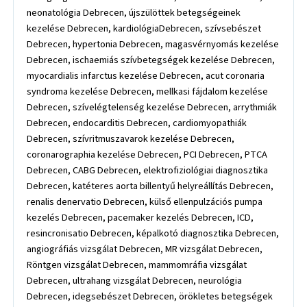
neonatológia Debrecen, újszülöttek betegségeinek
kezelése Debrecen, kardiológiaDebrecen, szívsebészet
Debrecen, hypertonia Debrecen, magasvérnyomás kezelése
Debrecen, ischaemiás szívbetegségek kezelése Debrecen,
myocardialis infarctus kezelése Debrecen, acut coronaria
syndroma kezelése Debrecen, mellkasi fájdalom kezelése
Debrecen, szívelégtelenség kezelése Debrecen, arrythmiák
Debrecen, endocarditis Debrecen, cardiomyopathiák
Debrecen, szívritmuszavarok kezelése Debrecen,
coronarographia kezelése Debrecen, PCI Debrecen, PTCA
Debrecen, CABG Debrecen, elektrofiziológiai diagnosztika
Debrecen, katéteres aorta billentyű helyreállítás Debrecen,
renalis denervatio Debrecen, külső ellenpulzációs pumpa
kezelés Debrecen, pacemaker kezelés Debrecen, ICD,
resincronisatio Debrecen, képalkotó diagnosztika Debrecen,
angiográfiás vizsgálat Debrecen, MR vizsgálat Debrecen,
Röntgen vizsgálat Debrecen, mammomráfia vizsgálat
Debrecen, ultrahang vizsgálat Debrecen, neurológia
Debrecen, idegsebészet Debrecen, örökletes betegségek