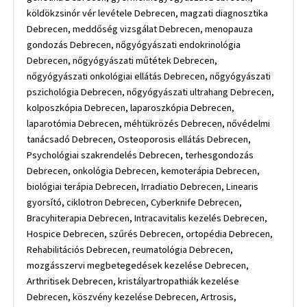
köldökzsinór vér levétele Debrecen, magzati diagnosztika
Debrecen, meddőség vizsgálat Debrecen, menopauza
gondozás Debrecen, nőgyógyászati endokrinológia
Debrecen, nőgyógyászati műtétek Debrecen,
nőgyógyászati onkológiai ellátás Debrecen, nőgyógyászati
pszichológia Debrecen, nőgyógyászati ultrahang Debrecen,
kolposzkópia Debrecen, laparoszkópia Debrecen,
laparotómia Debrecen, méhtükrözés Debrecen, nővédelmi
tanácsadó Debrecen, Osteoporosis ellátás Debrecen,
Psychológiai szakrendelés Debrecen, terhesgondozás
Debrecen, onkológia Debrecen, kemoterápia Debrecen,
biológiai terápia Debrecen, Irradiatio Debrecen, Linearis
gyorsító, ciklotron Debrecen, Cyberknife Debrecen,
Bracyhiterapia Debrecen, Intracavitalis kezelés Debrecen,
Hospice Debrecen, szűrés Debrecen, ortopédia Debrecen,
Rehabilitációs Debrecen, reumatológia Debrecen,
mozgásszervi megbetegedések kezelése Debrecen,
Arthritisek Debrecen, kristályartropathiák kezelése
Debrecen, köszvény kezelése Debrecen, Artrosis,