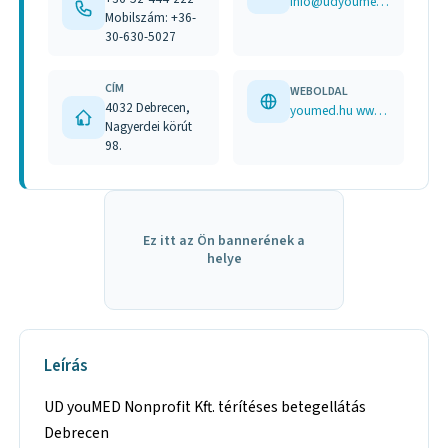
info@udyoumed.hu
Mobilszám: +36-
30-630-5027
CÍM
WEBOLDAL
4032 Debrecen,
youmed.hu www.facebook.com/udyoumed/
Nagyerdei körút
98.
Ez itt az Ön bannerének a
helye
Leírás
UD youMED Nonprofit Kft. térítéses betegellátás
Debrecen