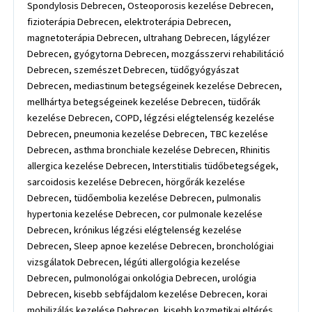
Spondylosis Debrecen, Osteoporosis kezelése Debrecen,
fizioterápia Debrecen, elektroterápia Debrecen,
magnetoterápia Debrecen, ultrahang Debrecen, lágylézer
Debrecen, gyógytorna Debrecen, mozgásszervi rehabilitáció
Debrecen, szemészet Debrecen, tüdőgyógyászat
Debrecen, mediastinum betegségeinek kezelése Debrecen,
mellhártya betegségeinek kezelése Debrecen, tüdőrák
kezelése Debrecen, COPD, légzési elégtelenség kezelése
Debrecen, pneumonia kezelése Debrecen, TBC kezelése
Debrecen, asthma bronchiale kezelése Debrecen, Rhinitis
allergica kezelése Debrecen, Interstitialis tüdőbetegségek,
sarcoidosis kezelése Debrecen, hörgőrák kezelése
Debrecen, tüdőembolia kezelése Debrecen, pulmonalis
hypertonia kezelése Debrecen, cor pulmonale kezelése
Debrecen, krónikus légzési elégtelenség kezelése
Debrecen, Sleep apnoe kezelése Debrecen, bronchológiai
vizsgálatok Debrecen, légúti allergológia kezelése
Debrecen, pulmonológai onkológia Debrecen, urológia
Debrecen, kisebb sebfájdalom kezelése Debrecen, korai
mobilizálás kezelése Debrecen, kisebb kozmetikai eltérés