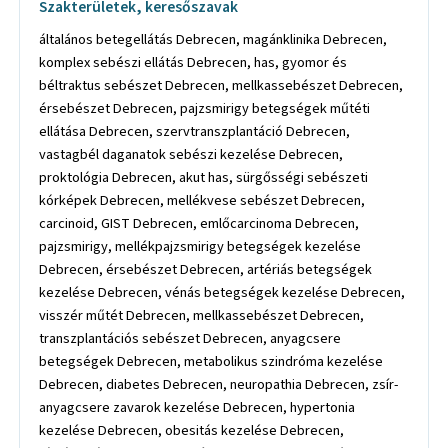
Szakterületek, keresőszavak
általános betegellátás Debrecen, magánklinika Debrecen,
komplex sebészi ellátás Debrecen, has, gyomor és
béltraktus sebészet Debrecen, mellkassebészet Debrecen,
érsebészet Debrecen, pajzsmirigy betegségek műtéti
ellátása Debrecen, szervtranszplantáció Debrecen,
vastagbél daganatok sebészi kezelése Debrecen,
proktológia Debrecen, akut has, sürgősségi sebészeti
kórképek Debrecen, mellékvese sebészet Debrecen,
carcinoid, GIST Debrecen, emlőcarcinoma Debrecen,
pajzsmirigy, mellékpajzsmirigy betegségek kezelése
Debrecen, érsebészet Debrecen, artériás betegségek
kezelése Debrecen, vénás betegségek kezelése Debrecen,
visszér műtét Debrecen, mellkassebészet Debrecen,
transzplantációs sebészet Debrecen, anyagcsere
betegségek Debrecen, metabolikus szindróma kezelése
Debrecen, diabetes Debrecen, neuropathia Debrecen, zsír-
anyagcsere zavarok kezelése Debrecen, hypertonia
kezelése Debrecen, obesitás kezelése Debrecen,