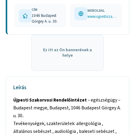
CÍM
WEBOLDAL
1046 Budapest
www.ujpestiszakrendelo.hu
Görgey A. u. 30.
Ez itt az Ön bannerének a
helye
Leírás
Újpesti Szakorvosi Rendelőintézet
– egészségügy –
Budapest megye, Budapest, 1046 Budapest Görgey A.
u. 30..
Tevékenységek, szakterületek: allergológia ,
általános sebészet , audiológia , baleseti sebészet ,