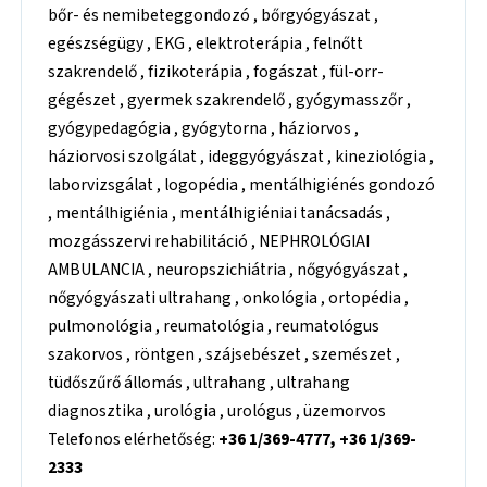
bőr- és nemibeteggondozó , bőrgyógyászat ,
egészségügy , EKG , elektroterápia , felnőtt
szakrendelő , fizikoterápia , fogászat , fül-orr-
gégészet , gyermek szakrendelő , gyógymasszőr ,
gyógypedagógia , gyógytorna , háziorvos ,
háziorvosi szolgálat , ideggyógyászat , kineziológia ,
laborvizsgálat , logopédia , mentálhigiénés gondozó
, mentálhigiénia , mentálhigiéniai tanácsadás ,
mozgásszervi rehabilitáció , NEPHROLÓGIAI
AMBULANCIA , neuropszichiátria , nőgyógyászat ,
nőgyógyászati ultrahang , onkológia , ortopédia ,
pulmonológia , reumatológia , reumatológus
szakorvos , röntgen , szájsebészet , szemészet ,
tüdőszűrő állomás , ultrahang , ultrahang
diagnosztika , urológia , urológus , üzemorvos
Telefonos elérhetőség:
+36 1/369-4777, +36 1/369-
2333