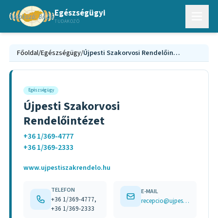
Egészségügyi
TUDAKOZÓ
Főoldal
/
Egészségügy
/
Újpesti Szakorvosi Rendelőintézet
Egészségügy
Újpesti Szakorvosi
Rendelőintézet
+36 1/369-4777
+36 1/369-2333
www.ujpestiszakrendelo.hu
TELEFON
E-MAIL
+36 1/369-4777,
recepcio@ujpestiszakrendelo.hu
+36 1/369-2333