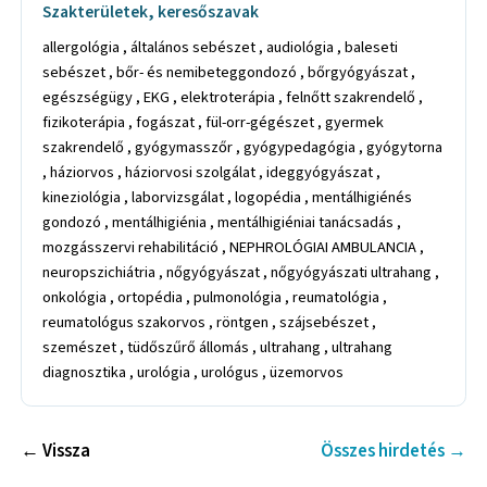
Szakterületek, keresőszavak
allergológia , általános sebészet , audiológia , baleseti
sebészet , bőr- és nemibeteggondozó , bőrgyógyászat ,
egészségügy , EKG , elektroterápia , felnőtt szakrendelő ,
fizikoterápia , fogászat , fül-orr-gégészet , gyermek
szakrendelő , gyógymasszőr , gyógypedagógia , gyógytorna
, háziorvos , háziorvosi szolgálat , ideggyógyászat ,
kineziológia , laborvizsgálat , logopédia , mentálhigiénés
gondozó , mentálhigiénia , mentálhigiéniai tanácsadás ,
mozgásszervi rehabilitáció , NEPHROLÓGIAI AMBULANCIA ,
neuropszichiátria , nőgyógyászat , nőgyógyászati ultrahang ,
onkológia , ortopédia , pulmonológia , reumatológia ,
reumatológus szakorvos , röntgen , szájsebészet ,
szemészet , tüdőszűrő állomás , ultrahang , ultrahang
diagnosztika , urológia , urológus , üzemorvos
← Vissza
Összes hirdetés →