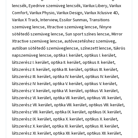
lencsék, Eyedrive szemüveg lencsék, Varilux Libery, Varilux
Comfort, Varilux Physio, Varilux Design, Varilux Xclusive 4D,
Varilux X Track, Interview, Essilor Sunmax, Transitions
szemüveg lencse, Xtractive szemüveg lencse, fényre
sötétedő szemüveg lencse, Sun sport színes lencse, Mirror
Xtractive szemüveg lencse, autóvezetéshez szemüveg,
autóban sötétedő szemüveglencse, színezett lencse, tükrös
napszemüveg lencse, optika I. kerület, optikus I. kerület,
látszerész I. kerület, optika II. kerület, optikus II. kerület,
látszerész II. kerület, optika III. kerület, optikus III. kerület,
látszerész III. kerület, optika IV. kerület, optikus IV. kerület,
látszerész IV. kerület, optika V. kerület, optikus V. kerület,
látszerész V. kerület, optika VI. kerület, optikus VI. kerület,
látszerész VI. kerület, optika VII. kerület, optikus VII. kerület,
látszerész VII. kerület, optika VIII. kerület, optikus VIII. kerület,
látszerész VIII. kerület, optika IX. kerület, optikus IX. kerület,
látszerész IX. kerület, optika X. kerület, optikus X. kerület,
látszerész X. kerület, optika XI. kerület, optikus XI. kerület,
látszerész XI. kerület, optika XII. kerület, optikus XII. kerület,