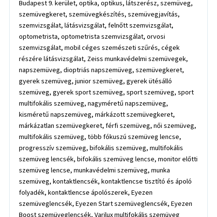
Budapest 9. kerület, optika, optikus, látszerész, szemüveg,
szemüvegkeret, szemüvegkészítés, szemüvegjavítás,
szemvizsgálat, látásvizsgálat, felnőtt szemvizsgálat,
optometrista, optometrista szemvizsgálat, orvosi
szemvizsgálat, mobil céges szemészeti szűrés, cégek
részére látásvizsgálat, Zeiss munkavédelmi szemüvegek,
napszemüveg, dioptriás napszemüveg, szemüvegkeret,
gyerek szemüveg, junior szemüveg, gyerek ütésálló
szemüveg, gyerek sport szemüveg, sport szemüveg, sport
multifokális szemüveg, nagyméretű napszemüveg,
kisméretű napszemüveg, márkázott szemüvegkeret,
márkázatlan szemüvegkeret, férfi szemüveg, női szemüveg,
multifokális szemüveg, több fókuszú szemüveg lencse,
progresszív szemüveg, bifokális szemüveg, multifokális
szemüveg lencsék, bifokális szemüveg lencse, monitor előtti
szemüveg lencse, munkavédelmi szemüveg, munka
szemüveg, kontaktlencsék, kontaktlencse tisztító és ápoló
folyadék, kontaktlencse ápolószerek, Eyezen
szemüveglencsék, Eyezen Start szemüveglencsék, Eyezen
Boost szemüveglencsék, Varilux multifokális szemüveg