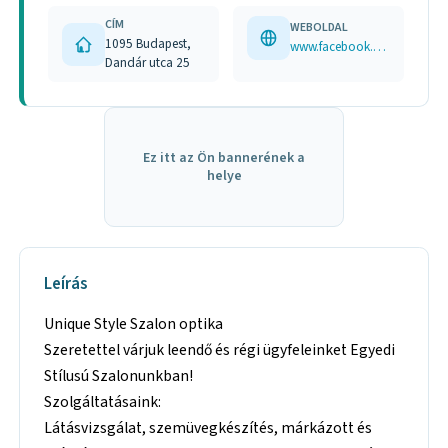
CÍM
WEBOLDAL
1095 Budapest,
www.facebook.com/uniquestyleszalon www.uniquestyleszalon.hu
Dandár utca 25
Ez itt az Ön bannerének a
helye
Leírás
Unique Style Szalon optika
Szeretettel várjuk leendő és régi ügyfeleinket Egyedi
Stílusú Szalonunkban!
Szolgáltatásaink:
Látásvizsgálat, szemüvegkészítés, márkázott és