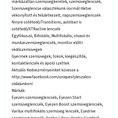
márkázatlan szemüvegkeretek, szemüveglencsék,
Szemüveglencse választékunk normál illetve
vékonyított és felületkezelt, napszemüveglencsék
fényre sötétedő/Transitions, autóban is
sötétedő/XTRactive lencsék
Egyfókuszú, Bifokális, Multifokális, olvasó és
munkaszemüveglencsék, monitor előtti
védőszemüvegek
Gyermek szemüvegek, tokok, kiegészítők,
kontaktlencsék és ápoló szettek
Aktuális Kedvezményeinket kövesse a
http://www.facebook.com/uniquestyleszalon
oldalunkon!
Márkák:
Eyezen szemüveglencsék, Eyezen Start
szemüveglencsék, Eyezen Boost szemüveglencsék,
Varilux multifokális szemüveg lencsék, Eyedrive
szemüveg lencsék, Varilux Libery, Varilux Comfort,