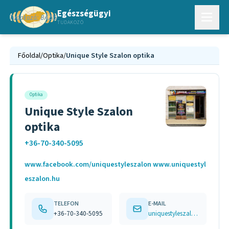
Egészségügyi
TUDAKOZÓ
Főoldal
/
Optika
/
Unique Style Szalon optika
Optika
Unique Style Szalon
optika
+36-70-340-5095
www.facebook.com/uniquestyleszalon www.uniquestyl
eszalon.hu
TELEFON
E-MAIL
+36-70-340-5095
uniquestyleszalon@gmail.com