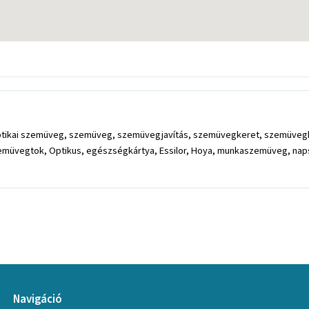
ikai szemüveg, szemüveg, szemüvegjavítás, szemüvegkeret, szemüvegk
üvegtok, Optikus, egészségkártya, Essilor, Hoya, munkaszemüveg, naps
Navigáció