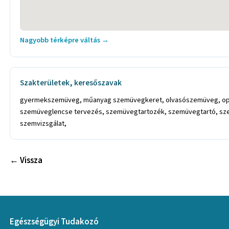
Nagyobb térképre váltás →
Szakterületek, keresőszavak
gyermekszemüveg, műanyag szemüvegkeret, olvasószemüveg, opt
szemüveglencse tervezés, szemüvegtartozék, szemüvegtartó, szem
szemvizsgálat,
← Vissza
Egészségügyi Tudakozó