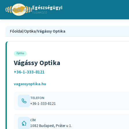
Egészségügyi
TUDAKOZÓ
Főoldal
/
Optika
/
Vágássy Optika
Optika
Vágássy Optika
+36-1-333-8121
vagassyoptika.hu
TELEFON
+36-1-333-8121
CÍM
1082 Budapest, Práter u 1.