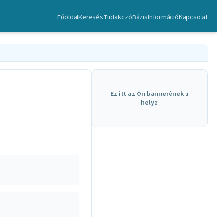
Főoldal
Keresés
TudakozóBázis
Információ
Kapcsolat
Ez itt az Ön bannerének a
helye