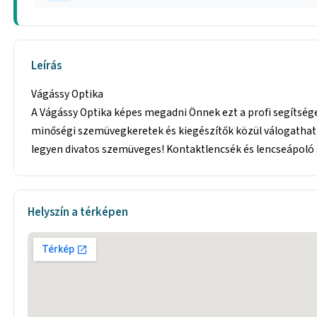
Leírás
Vágássy Optika
A Vágássy Optika képes megadni Önnek ezt a profi segítsége
minőségi szemüvegkeretek és kiegészítők közül válogathat,
legyen divatos szemüveges! Kontaktlencsék és lencseápoló s
Helyszín a térképen