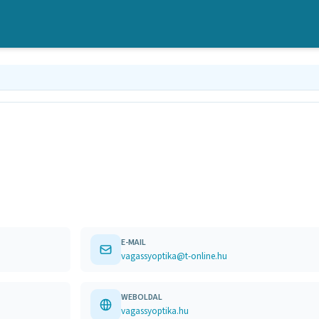
E-MAIL
vagassyoptika@t-online.hu
WEBOLDAL
vagassyoptika.hu