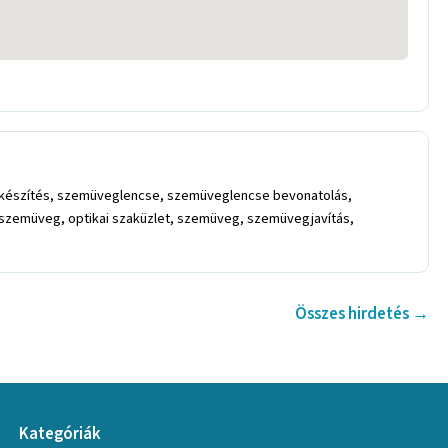
észítés, szemüveglencse, szemüveglencse bevonatolás,
zemüveg, optikai szaküzlet, szemüveg, szemüvegjavítás,
Összes hirdetés →
Kategóriák