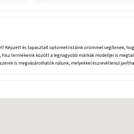
t! Képzett és tapasztalt optometristáink örömmel segítenek, hogy 
 hisz termékeink között a legnagyobb márkák modelljei is megtal
zerek is megvásárolhatók nálunk, melyekkel észrevétlenül javítha