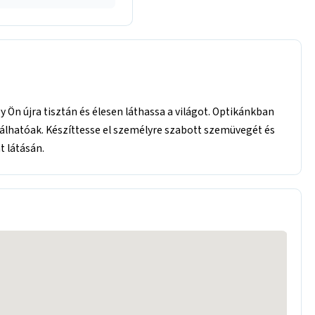
Ön újra tisztán és élesen láthassa a világot. Optikánkban
álhatóak. Készíttesse el személyre szabott szemüvegét és
t látásán.