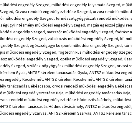
működési engedély Szeged, működési engedély folyamata Szeged, műkö
zeged, Orvosi rendelő engedélyeztetése Szeged, orvosi rendelő működé
lő működési engedély Szeged, természetgyógyászati rendelő működési e
zségügyi intézmény működési engedély Szeged, magán egészségügyi ren
ködési engedély Szeged, masszőr működési engedély Szeged, fodrász 
dési engedély Szeged, vállalkozás működési engedély Szeged, kft műk
ngedély Szeged, egészségügyi központ működési engedély Szeged, kór
gus működési engedély Szeged, fogtechnikus működési engedély Szeged
mész működési engedély Szeged, optika működési engedély Szeged, üze
edély Szeged, szülész-nőgyógyász működési engedély Szeged, orvosi r
Z kérelem Gyula, ANTSZ kérelem tanácsadás Gyula, ANTSZ működési enged
ési engedély Kecskemét, ANTSZ kérelem Kecskemét, ANTSZ kérelem tan
ély tanácsadás Békéscsaba, orvosi rendelő működési engedély Békéscs
 működési engedélyeztetése Baja, működési engedély tanácsadás Baja, 
orvosi rendelő működési engedélyeztetése Hódmezővásárhely, működési
ANTSZ kérelem tanácsadás Hódmezővásárhely, ANTSZ működési engedély
működési engedély Szarvas, ANTSZ kérelem Szarvas, ANTSZ kérelem taná