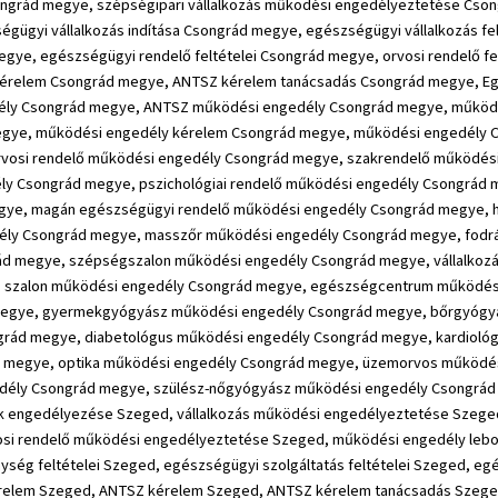
ngrád megye, szépségipari vállalkozás működési engedélyeztetése Cso
ügyi vállalkozás indítása Csongrád megye, egészségügyi vállalkozás fe
egye, egészségügyi rendelő feltételei Csongrád megye, orvosi rendelő f
kérelem Csongrád megye, ANTSZ kérelem tanácsadás Csongrád megye, Egy
ély Csongrád megye, ANTSZ működési engedély Csongrád megye, működé
gye, működési engedély kérelem Csongrád megye, működési engedély C
rvosi rendelő működési engedély Csongrád megye, szakrendelő működés
y Csongrád megye, pszichológiai rendelő működési engedély Csongrád 
ye, magán egészségügyi rendelő működési engedély Csongrád megye, 
ély Csongrád megye, masszőr működési engedély Csongrád megye, fodr
 megye, szépségszalon működési engedély Csongrád megye, vállalkozá
ó szalon működési engedély Csongrád megye, egészségcentrum működés
megye, gyermekgyógyász működési engedély Csongrád megye, bőrgyógy
rád megye, diabetológus működési engedély Csongrád megye, kardiológ
megye, optika működési engedély Csongrád megye, üzemorvos működési
dély Csongrád megye, szülész-nőgyógyász működési engedély Csongrád
 engedélyezése Szeged, vállalkozás működési engedélyeztetése Szeged
osi rendelő működési engedélyeztetése Szeged, működési engedély lebon
ség feltételei Szeged, egészségügyi szolgáltatás feltételei Szeged, egés
kérelem Szeged, ANTSZ kérelem Szeged, ANTSZ kérelem tanácsadás Szeged