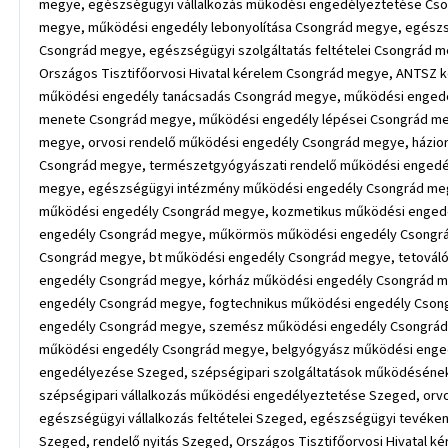
megye, egészségügyi vállalkozás működési engedélyeztetése Cso
megye, működési engedély lebonyolítása Csongrád megye, egészség
Csongrád megye, egészségügyi szolgáltatás feltételei Csongrád m
Országos Tisztifőorvosi Hivatal kérelem Csongrád megye, ANTSZ 
működési engedély tanácsadás Csongrád megye, működési enged
menete Csongrád megye, működési engedély lépései Csongrád me
megye, orvosi rendelő működési engedély Csongrád megye, házio
Csongrád megye, természetgyógyászati rendelő működési engedél
megye, egészségügyi intézmény működési engedély Csongrád meg
működési engedély Csongrád megye, kozmetikus működési enged
engedély Csongrád megye, műkörmös működési engedély Csongrád
Csongrád megye, bt működési engedély Csongrád megye, tetovál
engedély Csongrád megye, kórház működési engedély Csongrád 
engedély Csongrád megye, fogtechnikus működési engedély Csong
engedély Csongrád megye, szemész működési engedély Csongrád 
működési engedély Csongrád megye, belgyógyász működési enge
engedélyezése Szeged, szépségipari szolgáltatások működésének
szépségipari vállalkozás működési engedélyeztetése Szeged, orv
egészségügyi vállalkozás feltételei Szeged, egészségügyi tevékeny
Szeged, rendelő nyitás Szeged, Országos Tisztifőorvosi Hivatal 