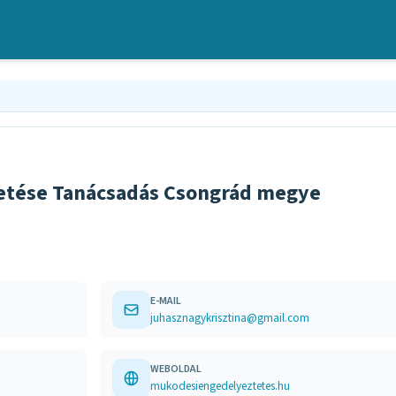
etése Tanácsadás Csongrád megye
E-MAIL
juhasznagykrisztina@gmail.com
WEBOLDAL
mukodesiengedelyeztetes.hu