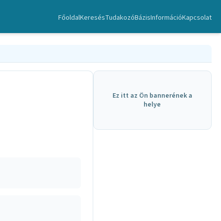
Főoldal
Keresés
TudakozóBázis
Információ
Kapcsolat
Ez itt az Ön bannerének a
helye