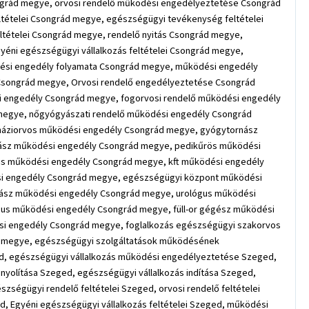
ngrád megye, orvosi rendelő működési engedélyeztetése Csongrád
ltételei Csongrád megye, egészségügyi tevékenység feltételei
eltételei Csongrád megye, rendelő nyitás Csongrád megye,
éni egészségügyi vállalkozás feltételei Csongrád megye,
si engedély folyamata Csongrád megye, működési engedély
songrád megye, Orvosi rendelő engedélyeztetése Csongrád
i engedély Csongrád megye, fogorvosi rendelő működési engedély
megye, nőgyógyászati rendelő működési engedély Csongrád
háziorvos működési engedély Csongrád megye, gyógytornász
ász működési engedély Csongrád megye, pedikűrös működési
s működési engedély Csongrád megye, kft működési engedély
i engedély Csongrád megye, egészségügyi központ működési
ász működési engedély Csongrád megye, urológus működési
us működési engedély Csongrád megye, füll-or gégész működési
 engedély Csongrád megye, foglalkozás egészségügyi szakorvos
 megye, egészségügyi szolgáltatások működésének
, egészségügyi vállalkozás működési engedélyeztetése Szeged,
yolítása Szeged, egészségügyi vállalkozás indítása Szeged,
zségügyi rendelő feltételei Szeged, orvosi rendelő feltételei
, Egyéni egészségügyi vállalkozás feltételei Szeged, működési