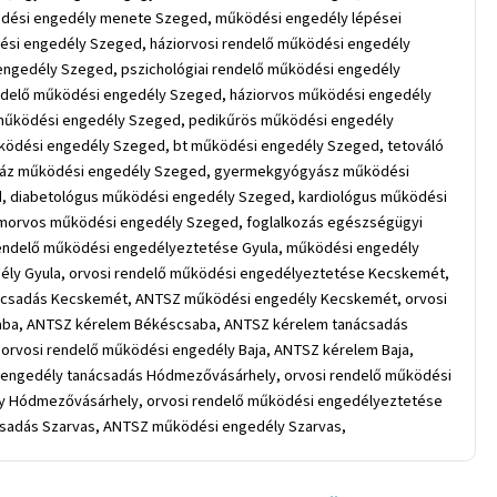
dési engedély menete Szeged, működési engedély lépései
si engedély Szeged, háziorvosi rendelő működési engedély
ngedély Szeged, pszichológiai rendelő működési engedély
delő működési engedély Szeged, háziorvos működési engedély
működési engedély Szeged, pedikűrös működési engedély
ödési engedély Szeged, bt működési engedély Szeged, tetováló
ház működési engedély Szeged, gyermekgyógyász működési
, diabetológus működési engedély Szeged, kardiológus működési
morvos működési engedély Szeged, foglalkozás egészségügyi
endelő működési engedélyeztetése Gyula, működési engedély
ély Gyula, orvosi rendelő működési engedélyeztetése Kecskemét,
ácsadás Kecskemét, ANTSZ működési engedély Kecskemét, orvosi
aba, ANTSZ kérelem Békéscsaba, ANTSZ kérelem tanácsadás
orvosi rendelő működési engedély Baja, ANTSZ kérelem Baja,
 engedély tanácsadás Hódmezővásárhely, orvosi rendelő működési
 Hódmezővásárhely, orvosi rendelő működési engedélyeztetése
csadás Szarvas, ANTSZ működési engedély Szarvas,