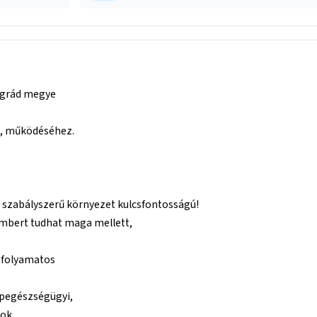
ngrád megye
z, működéséhez.
a szabályszerű környezet kulcsfontosságú!
mbert tudhat maga mellett,
r folyamatos
épegészségügyi,
ok.