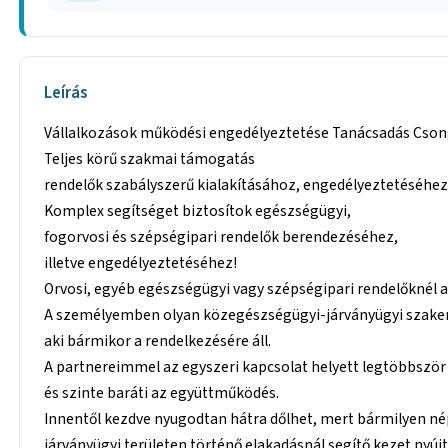
Leírás
Vállalkozások működési engedélyeztetése Tanácsadás Cso
Teljes körű szakmai támogatás
rendelők szabályszerű kialakításához, engedélyeztetéséhe
Komplex segítséget biztosítok egészségügyi,
fogorvosi és szépségipari rendelők berendezéséhez,
illetve engedélyeztetéséhez!
Orvosi, egyéb egészségügyi vagy szépségipari rendelőknél 
A személyemben olyan közegészségügyi-járványügyi szake
aki bármikor a rendelkezésére áll.
A partnereimmel az egyszeri kapcsolat helyett legtöbbszö
és szinte baráti az együttműködés.
Innentől kezdve nyugodtan hátra dőlhet, mert bármilyen n
járványügyi területen történő elakadásnál segítő kezet nyújt