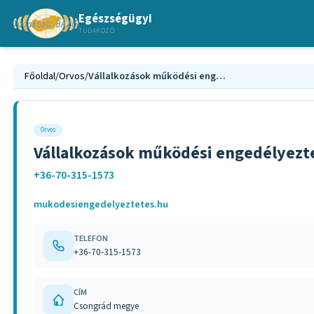
Egészségügyi
TUDAKOZÓ
Főoldal
/
Orvos
/
Vállalkozások működési engedélyeztetése Tanácsadás Csongrád megye
Orvos
Vállalkozások működési engedélyezt
+36-70-315-1573
mukodesiengedelyeztetes.hu
TELEFON
+36-70-315-1573
CÍM
Csongrád megye