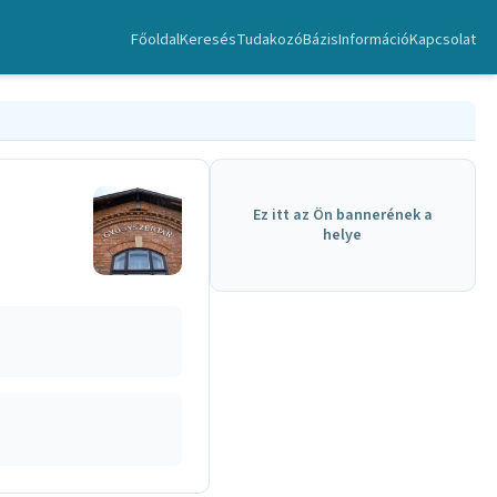
Főoldal
Keresés
TudakozóBázis
Információ
Kapcsolat
Ez itt az Ön bannerének a
helye