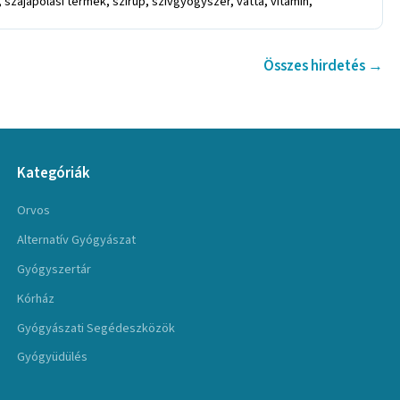
szájápolási termék, szirup, szívgyógyszer, vatta, vitamin,
Összes hirdetés →
Kategóriák
Orvos
Alternatív Gyógyászat
Gyógyszertár
Kórház
Gyógyászati Segédeszközök
Gyógyüdülés