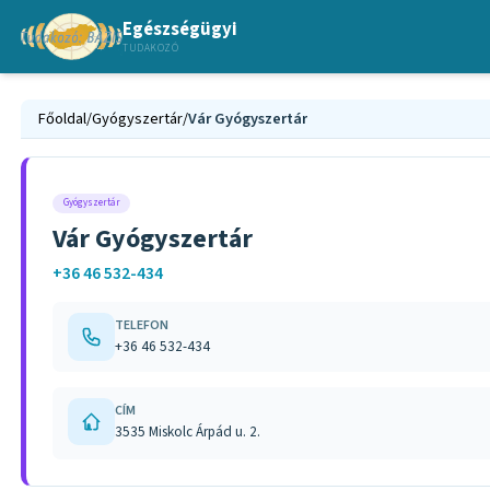
Egészségügyi
TUDAKOZÓ
Főoldal
/
Gyógyszertár
/
Vár Gyógyszertár
Gyógyszertár
Vár Gyógyszertár
+36 46 532-434
TELEFON
+36 46 532-434
CÍM
3535 Miskolc Árpád u. 2.