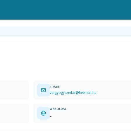
E-MAIL
vargyogyszertar@freemail.hu
WEBOLDAL
–