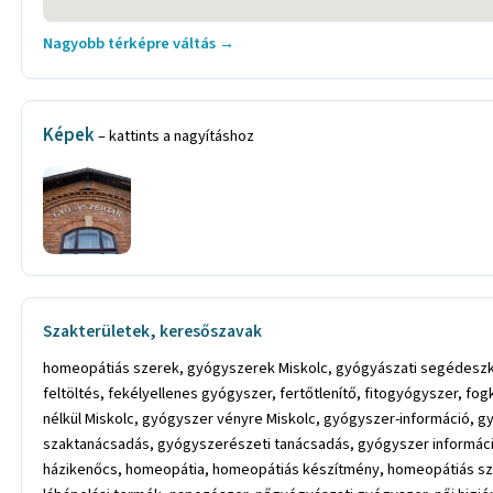
Nagyobb térképre váltás →
Képek
– kattints a nagyításhoz
Szakterületek, keresőszavak
homeopátiás szerek, gyógyszerek Miskolc, gyógyászati segédeszközök
feltöltés, fekélyellenes gyógyszer, fertőtlenítő, fitogyógyszer,
nélkül Miskolc, gyógyszer vényre Miskolc, gyógyszer-információ,
szaktanácsadás, gyógyszerészeti tanácsadás, gyógyszer informáci
házikenőcs, homeopátia, homeopátiás készítmény, homeopátiás sza