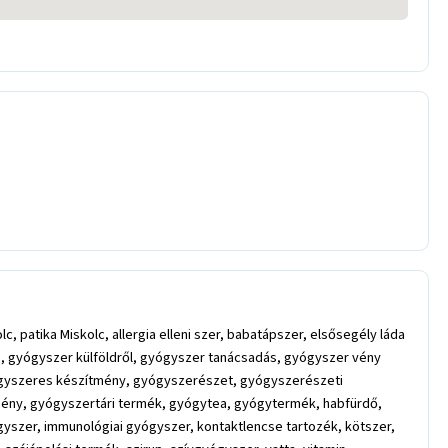
patika Miskolc, allergia elleni szer, babatápszer, elsősegély láda
s, gyógyszer külföldről, gyógyszer tanácsadás, gyógyszer vény
yógyszeres készítmény, gyógyszerészet, gyógyszerészeti
mény, gyógyszertári termék, gyógytea, gyógytermék, habfürdő,
szer, immunológiai gyógyszer, kontaktlencse tartozék, kötszer,