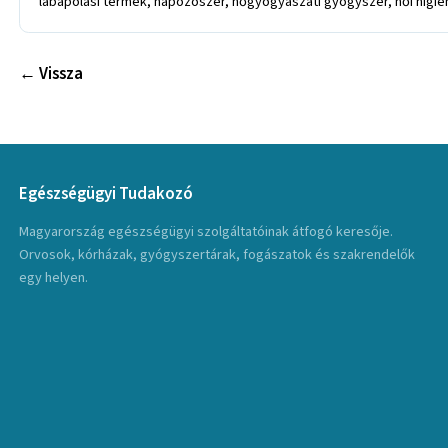
lábápolási termék, napozószer, nőgyógyászati gyógyszer, női higiéni
← Vissza
Egészségügyi Tudakozó
Magyarország egészségügyi szolgáltatóinak átfogó keresője.
Orvosok, kórházak, gyógyszertárak, fogászatok és szakrendelők
egy helyen.