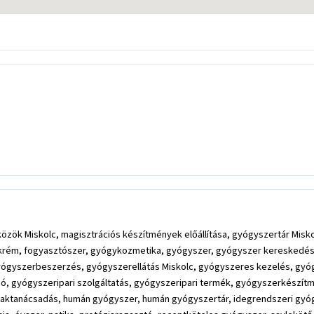
 Miskolc, magisztrációs készítmények előállítása, gyógyszertár Miskolc, 
 fogkrém, fogyasztószer, gyógykozmetika, gyógyszer, gyógyszer kereskedé
 gyógyszerbeszerzés, gyógyszerellátás Miskolc, gyógyszeres kezelés, g
ó, gyógyszeripari szolgáltatás, gyógyszeripari termék, gyógyszerkészít
ktanácsadás, humán gyógyszer, humán gyógyszertár, idegrendszeri gyógy