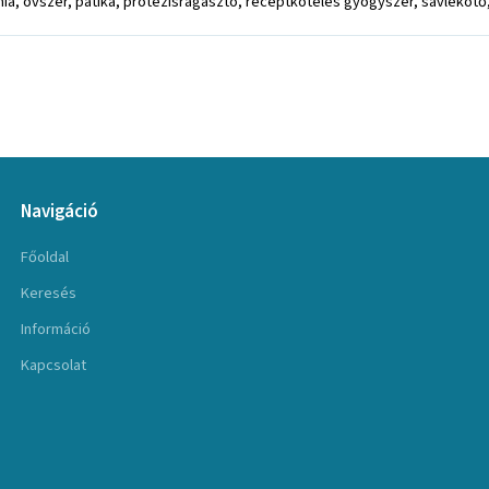
a, óvszer, patika, protézisragasztó, receptköteles gyógyszer, savlekötő, 
Navigáció
Főoldal
Keresés
Információ
Kapcsolat