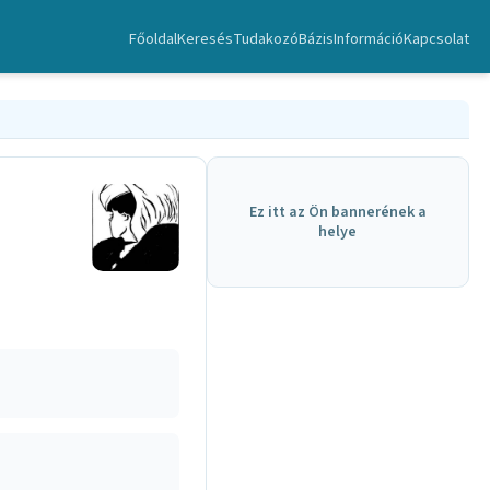
Főoldal
Keresés
TudakozóBázis
Információ
Kapcsolat
Ez itt az Ön bannerének a
helye