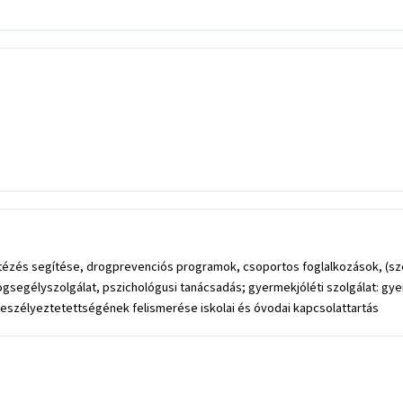
tézés segítése, drogprevenciós programok, csoportos foglalkozások, (sze
segélyszolgálat, pszichológusi tanácsadás; gyermekjóléti szolgálat: gye
eszélyeztetettségének felismerése iskolai és óvodai kapcsolattartás