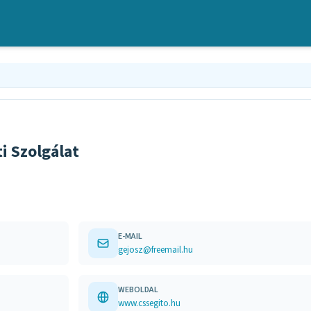
i Szolgálat
E-MAIL
gejosz@freemail.hu
WEBOLDAL
www.cssegito.hu