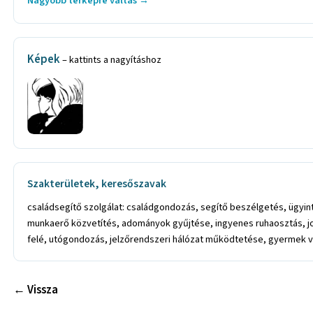
Nagyobb térképre váltás →
Képek
– kattints a nagyításhoz
Szakterületek, keresőszavak
családsegítő szolgálat: családgondozás, segítő beszélgetés, ügyin
munkaerő közvetítés, adományok gyűjtése, ingyenes ruhaosztás, jog
felé, utógondozás, jelzőrendszeri hálózat működtetése, gyermek v
← Vissza