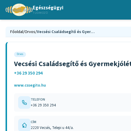
Egészségügyi
TUDAKOZÓ
Főoldal
/
Orvos
/
Vecsési Családsegítő és Gyermekjóléti Szolgálat
Orvos
Vecsési Családsegítő és Gyermekjólét
+36 29 350 294
www.cssegito.hu
TELEFON
+36 29 350 294
CÍM
2220 Vecsés, Telepi u 44/a.