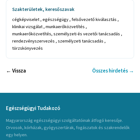
Szakterületek, keresőszavak
cégképviselet , egészségügy , felsővezető kiválasztás ,
klinikai vizsgálat , munkaerőközvetítés ,
munkaerőközvetítés, személyzeti és vezetői tanácsadás ,
rendezvényszervezés , személyzeti tanácsadás ,
törzskönyvezés
← Vissza
Összes hirdetés →
Egészségügyi Tudakozó
Magyarország egészségügyi szolgáltatóinak átfogó keresője.
Orvosok, kórházak, gyógyszertárak, fogászatok és szakrendelők
egy helyen.