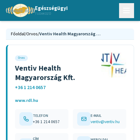
Egészségügyi
TUDAKOZÓ
Főoldal
/
Orvos
/
Ventiv Health Magyarország Kft.
Orvos
Ventiv Health
Magyarország Kft.
+36 1 214 0657
www.rdl.hu
TELEFON
E-MAIL
+36 1 214 0657
ventiv@ventiv.hu
CÍM
WEBOLDAL