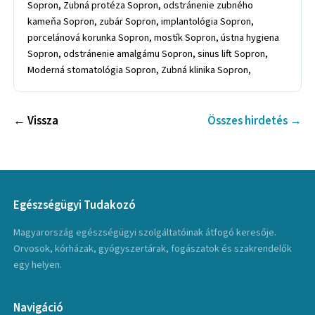
← Vissza
Összes hirdetés →
Egészségügyi Tudakozó
Magyarország egészségügyi szolgáltatóinak átfogó keresője.
Orvosok, kórházak, gyógyszertárak, fogászatok és szakrendelők
egy helyen.
Navigáció