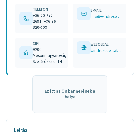
TELEFON
E-MAIL
+36-20-272-
info@windrosedental.hu
2691, +36-96-
820-609
CÍM
WEBOLDAL
9200
windrosedental.hu www.facebook.com/111463723674743/posts/205574780930303/
Mosonmagyaróvár,
Szellőrózsa u. 14.
Ez itt az Ön bannerének a
helye
Leírás