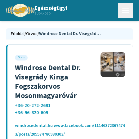
Egészségügyi
TUDAKOZÓ
Főoldal
/
Orvos
/
Windrose Dental Dr. Visegrády Kinga Fogszakorvos Mosonmagyaróvár
Orvos
Windrose Dental Dr.
Visegrády Kinga
Fogszakorvos
Mosonmagyaróvár
+36-20-272-2691
+36-96-820-609
windrosedental.hu www.facebook.com/11146372367474
3/posts/205574780930303/