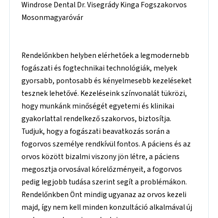
Windrose Dental Dr. Visegrády Kinga Fogszakorvos
Mosonmagyaróvár
Rendelőnkben helyben elérhetőek a legmodernebb
fogászati és fogtechnikai technológiák, melyek
gyorsabb, pontosabb és kényelmesebb kezeléseket
tesznek lehetővé. Kezeléseink színvonalát tükrözi,
hogy munkánk minőségét egyetemi és klinikai
gyakorlattal rendelkező szakorvos, biztosítja.
Tudjuk, hogy a fogászati beavatkozás során a
fogorvos személye rendkívül fontos. A páciens és az
orvos között bizalmi viszony jön létre, a páciens
megosztja orvosával kórelőzményeit, a fogorvos
pedig legjobb tudása szerint segít a problémákon.
Rendelőnkben Önt mindig ugyanaz az orvos kezeli
majd, így nem kell minden konzultáció alkalmával új