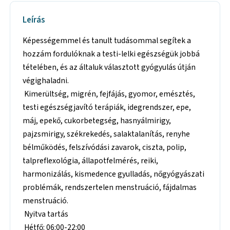
Leírás
Képességemmel és tanult tudásommal segítek a
hozzám fordulóknak a testi-lelki egészségük jobbá
tételében, és az általuk választott gyógyulás útján
végighaladni.
Kimerültség, migrén, fejfájás, gyomor, emésztés,
testi egészségjavító terápiák, idegrendszer, epe,
máj, epekő, cukorbetegség, hasnyálmirigy,
pajzsmirigy, székrekedés, salaktalanítás, renyhe
bélműködés, felszívódási zavarok, ciszta, polip,
talpreflexológia, állapotfelmérés, reiki,
harmonizálás, kismedence gyulladás, nőgyógyászati
problémák, rendszertelen menstruáció, fájdalmas
menstruáció.
Nyitva tartás
Hétfő: 06:00-22:00