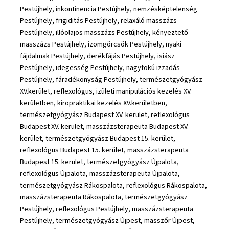
Pestújhely, inkontinencia Pestújhely, nemzésképtelenség
Pestújhely, frigiditás Pestújhely, relaxáló masszázs
Pestújhely, illóolajos masszázs Pestújhely, kényeztető
masszázs Pestújhely, izomgörcsök Pestújhely, nyaki
fájdalmak Pestújhely, derékfájás Pestújhely, isiász
Pestújhely, idegesség Pestújhely, nagyfokú izzadás
Pestújhely, fáradékonyság Pestújhely, természetgyógyász
XV.kerület, reflexológus, izületi manipulációs kezelés XV.
kerületben, kiropraktikai kezelés XV.kerületben,
természetgyógyász Budapest XV. kerület, reflexológus
Budapest XV. kerület, masszázsterapeuta Budapest XV.
kerület, természetgyógyász Budapest 15. kerület,
reflexológus Budapest 15. kerület, masszázsterapeuta
Budapest 15. kerület, természetgyógyász Újpalota,
reflexológus Újpalota, masszázsterapeuta Újpalota,
természetgyógyász Rákospalota, reflexológus Rákospalota,
masszázsterapeuta Rákospalota, természetgyógyász
Pestújhely, reflexológus Pestújhely, masszázsterapeuta
Pestújhely, természetgyógyász Újpest, masszőr Újpest,