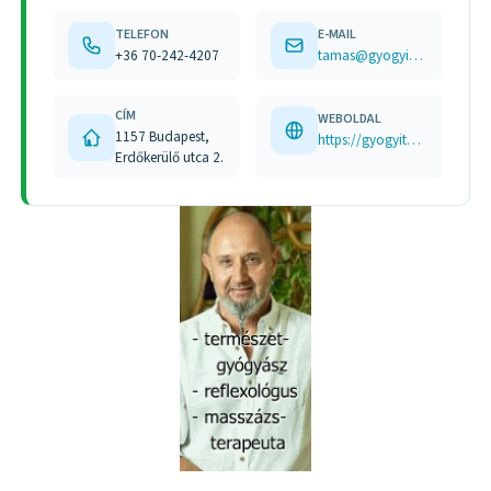
TELEFON
E-MAIL
+36 70-242-4207
tamas@gyogyitokez.hu
CÍM
WEBOLDAL
1157 Budapest,
https://gyogyitokez.hu
Erdőkerülő utca 2.