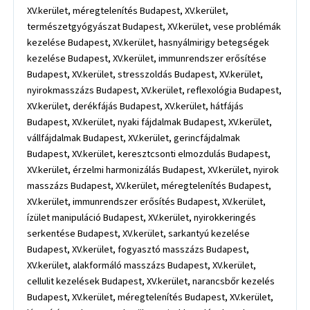
XV.kerület, méregtelenítés Budapest, XV.kerület,
természetgyógyászat Budapest, XV.kerület, vese problémák
kezelése Budapest, XV.kerület, hasnyálmirigy betegségek
kezelése Budapest, XV.kerület, immunrendszer erősítése
Budapest, XV.kerület, stresszoldás Budapest, XV.kerület,
nyirokmasszázs Budapest, XV.kerület, reflexológia Budapest,
XV.kerület, derékfájás Budapest, XV.kerület, hátfájás
Budapest, XV.kerület, nyaki fájdalmak Budapest, XV.kerület,
vállfájdalmak Budapest, XV.kerület, gerincfájdalmak
Budapest, XV.kerület, keresztcsonti elmozdulás Budapest,
XV.kerület, érzelmi harmonizálás Budapest, XV.kerület, nyirok
masszázs Budapest, XV.kerület, méregtelenítés Budapest,
XV.kerület, immunrendszer erősítés Budapest, XV.kerület,
ízület manipuláció Budapest, XV.kerület, nyirokkeringés
serkentése Budapest, XV.kerület, sarkantyú kezelése
Budapest, XV.kerület, fogyasztó masszázs Budapest,
XV.kerület, alakformáló masszázs Budapest, XV.kerület,
cellulit kezelések Budapest, XV.kerület, narancsbőr kezelés
Budapest, XV.kerület, méregtelenítés Budapest, XV.kerület,