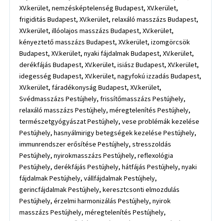
XV.kerület, nemzésképtelenség Budapest, XV.kerület,
frigiditás Budapest, XV.kerület, relaxáló masszázs Budapest,
XV.kerület, illóolajos masszázs Budapest, XV.kerület,
kényeztető masszázs Budapest, XV.kerület, izomgörcsök
Budapest, XV.kerület, nyaki fájdalmak Budapest, XV.kerület,
derékfájás Budapest, XV.kerület, isiász Budapest, XV.kerület,
idegesség Budapest, XV.kerület, nagyfokú izzadás Budapest,
XV.kerület, fáradékonyság Budapest, XV.kerület,
Svédmasszázs Pestújhely, frissítőmasszázs Pestújhely,
relaxáló masszázs Pestújhely, méregtelenítés Pestújhely,
természetgyógyászat Pestújhely, vese problémák kezelése
Pestújhely, hasnyálmirigy betegségek kezelése Pestújhely,
immunrendszer erősítése Pestújhely, stresszoldás
Pestújhely, nyirokmasszázs Pestújhely, reflexológia
Pestújhely, derékfájás Pestújhely, hátfájás Pestújhely, nyaki
fájdalmak Pestújhely, vállfájdalmak Pestújhely,
gerincfájdalmak Pestújhely, keresztcsonti elmozdulás
Pestújhely, érzelmi harmonizálás Pestújhely, nyirok
masszázs Pestújhely, méregtelenítés Pestújhely,