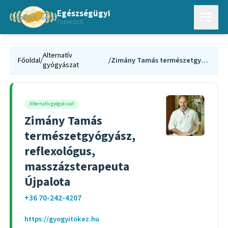
Egészségügyi
TUDAKOZÓ
Alternatív
Főoldal
/
/
Zimány Tamás természetgyógyász, reflexológus, masszázsterapeuta Újpalota
gyógyászat
Alternatív gyógyászat
Zimány Tamás
természetgyógyász,
reflexológus,
masszázsterapeuta
Újpalota
+36 70-242-4207
https://gyogyitokez.hu