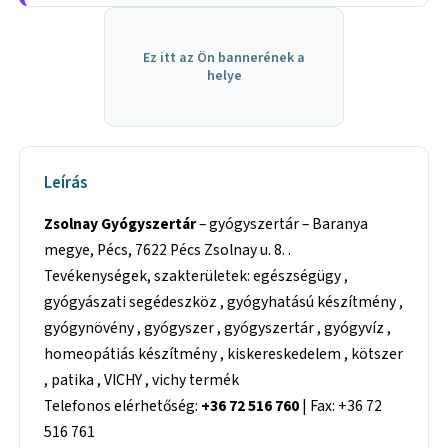
Ez itt az Ön bannerének a
helye
Leírás
Zsolnay Gyógyszertár
– gyógyszertár – Baranya
megye, Pécs, 7622 Pécs Zsolnay u. 8. .
Tevékenységek, szakterületek: egészségügy ,
gyógyászati segédeszköz , gyógyhatású készítmény ,
gyógynövény , gyógyszer , gyógyszertár , gyógyvíz ,
homeopátiás készítmény , kiskereskedelem , kötszer
, patika , VICHY , vichy termék
Telefonos elérhetőség:
+36 72 516 760
| Fax: +36 72
516 761