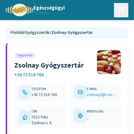
Egészségügyi
TUDAKOZÓ
Főoldal
/
Gyógyszertár
/
Zsolnay Gyógyszertár
Gyógyszertár
Zsolnay Gyógyszertár
+36 72 516 760
TELEFON
E-MAIL
+36 72 516 760
zsolnay2@t-online.hu
CÍM
WEBOLDAL
7622 Pécs
–
Zsolnay u. 8.