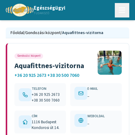
Egészségügyi
TUDAKOZÓ
Főoldal
/
Gondozási központ
/
Aquafittnes-vizitorna
Gondozási központ
Aquafittnes-vizitorna
+36 20 925 2673 +38 30 500 7060
TELEFON
E-MAIL
+36 20 925 2673
–
+38 30 500 7060
CÍM
WEBOLDAL
1116 Budapest
–
Kondorosi út 14.