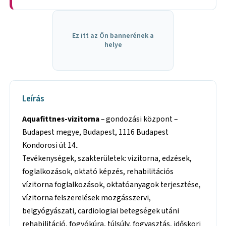
Ez itt az Ön bannerének a
helye
Leírás
Aquafittnes-vizitorna
– gondozási központ –
Budapest megye, Budapest, 1116 Budapest
Kondorosi út 14..
Tevékenységek, szakterületek: vizitorna, edzések,
foglalkozások, oktató képzés, rehabilitációs
vízitorna foglalkozások, oktatóanyagok terjesztése,
vízitorna felszerelések mozgásszervi,
belgyógyászati, cardiologiai betegségek utáni
rehabilitáció, fogyókúra, túlsúly, fogyasztás, időskori