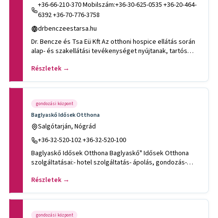
+36-66-210-370 Mobilszám:+36-30-625-0535 +36-20-464-
6392 +36-70-776-3758
drbenczeestarsa.hu
Dr. Bencze és Tsa Eü Kft Az otthoni hospice ellátás során
alap- és szakellátási tevékenységet nyújtanak, tartós
fájdal
Részletek →
gondozási központ
Baglyaskő Idősek Otthona
Salgótarján, Nógrád
+36-32-520-102 +36-32-520-100
Baglyaskő Idősek Otthona Baglyaskő" Idősek Otthona
szolgáltatásai:- hotel szolgáltatás- ápolás, gondozás-
orvosi, s
Részletek →
gondozási központ