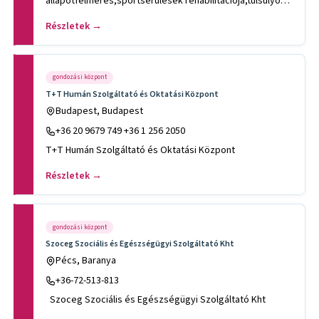
állapotfelmérés,sportsérülések rehabilitációja,túlsúlyos
gyerek
Részletek →
gondozási központ
T+T Humán Szolgáltató és Oktatási Központ
Budapest, Budapest
+36 20 9679 749 +36 1 256 2050
T+T Humán Szolgáltató és Oktatási Központ
Részletek →
gondozási központ
Szoceg Szociális és Egészségügyi Szolgáltató Kht
Pécs, Baranya
+36-72-513-813
Szoceg Szociális és Egészségügyi Szolgáltató Kht