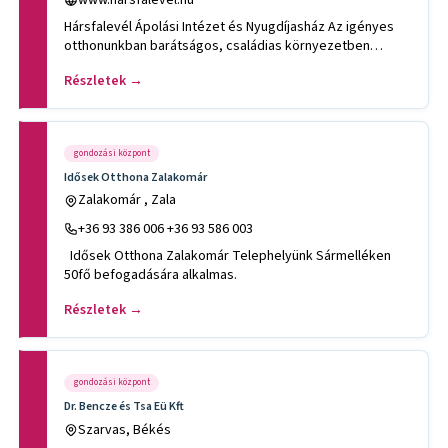
Hársfalevél Ápolási Intézet és Nyugdíjasház Az igényes
otthonunkban barátságos, családias környezetben
kínálunk gyógy
Részletek →
gondozási központ
Idősek Otthona Zalakomár
Zalakomár , Zala
+36 93 386 006 +36 93 586 003
Idősek Otthona Zalakomár Telephelyünk Sármelléken
50fő befogadására alkalmas.
Részletek →
gondozási központ
Dr. Bencze és Tsa Eü Kft
Szarvas, Békés