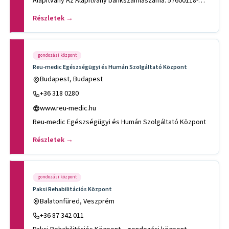
Alapítvány Az Alapítvány bankszámlaszáma: 57600118-
11078256 Adószám
Részletek →
gondozási központ
Reu-medic Egészségügyi és Humán Szolgáltató Központ
Budapest, Budapest
+36 318 0280
www.reu-medic.hu
Reu-medic Egészségügyi és Humán Szolgáltató Központ
Részletek →
gondozási központ
Paksi Rehabilitációs Központ
Balatonfüred, Veszprém
+36 87 342 011