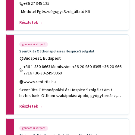
+36 27 345 125
Medotel Egészségügyi Szolgáltató Kft
Részletek →
gondozási központ
Szent Rita Otthonápolási és Hospice Szolgálat
Budapest, Budapest
+36-1-350-8663 Mobilszám: +36-20-950-6395 +36-20-966-
7716 +36-30-249-9060
www.szent-rita.hu
Szent Rita Otthonápolási és Hospice Szolgálat Amit
biztosítunk- Otthoni szakápolás: ápoló, gyógytornász,
logopédus. Ho
Részletek →
gondozási központ