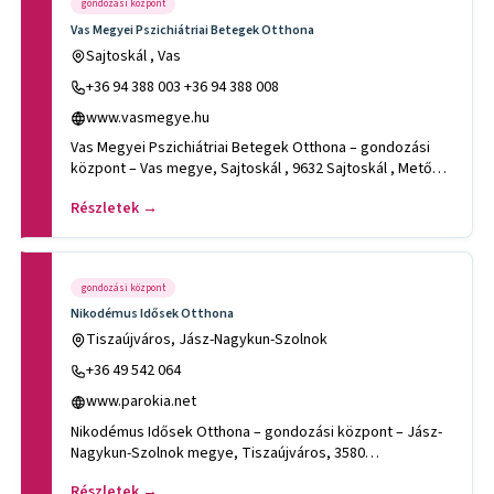
gondozási központ
Vas Megyei Pszichiátriai Betegek Otthona
Sajtoskál , Vas
+36 94 388 003 +36 94 388 008
www.vasmegye.hu
Vas Megyei Pszichiátriai Betegek Otthona – gondozási
központ – Vas megye, Sajtoskál , 9632 Sajtoskál , Metőc
Sétány 16.T
Részletek →
gondozási központ
Nikodémus Idősek Otthona
Tiszaújváros, Jász-Nagykun-Szolnok
+36 49 542 064
www.parokia.net
Nikodémus Idősek Otthona – gondozási központ – Jász-
Nagykun-Szolnok megye, Tiszaújváros, 3580
Tiszaújváros, Rózsa út 16
Részletek →