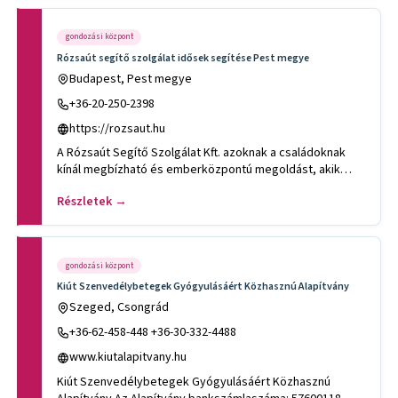
gondozási központ
Rózsaút segítő szolgálat idősek segítése Pest megye
Budapest, Pest megye
+36-20-250-2398
https://rozsaut.hu
A Rózsaút Segítő Szolgálat Kft. azoknak a családoknak
kínál megbízható és emberközpontú megoldást, akik
számára szerette
Részletek →
gondozási központ
Kiút Szenvedélybetegek Gyógyulásáért Közhasznú Alapítvány
Szeged, Csongrád
+36-62-458-448 +36-30-332-4488
www.kiutalapitvany.hu
Kiút Szenvedélybetegek Gyógyulásáért Közhasznú