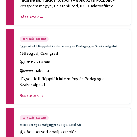
Paksi Rehabilitációs Központ – gondozási központ –
Veszprém megye, Balatonfüred, 8230 Balatonfüred
Germering utca 19. .
Részletek →
gondozási központ
Egyesített Népjóléti Intézmény és Pedagógiai Szakszolgálat
Szeged, Csongrád
+36 62 210 848
www.mako.hu
Egyesített Népjóléti Intézmény és Pedagógiai
Szakszolgálat
Részletek →
gondozási központ
Medotel Egészségügyi Szolgáltató Kft
Göd , Borsod-Abaúj-Zemplén