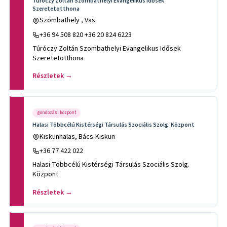
Túróczy Zoltán Szombathelyi Evangelikus Idősek
Szeretetotthona
Szombathely , Vas
+36 94 508 820 +36 20 824 6223
Túróczy Zoltán Szombathelyi Evangelikus Idősek
Szeretetotthona
Részletek →
gondozási központ
Halasi Többcélú Kistérségi Társulás Szociális Szolg. Központ
Kiskunhalas, Bács-Kiskun
+36 77 422 022
Halasi Többcélú Kistérségi Társulás Szociális Szolg.
Központ
Részletek →