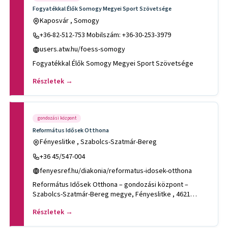
Fogyatékkal Élők Somogy Megyei Sport Szövetsége
Kaposvár , Somogy
+36-82-512-753 Mobilszám: +36-30-253-3979
users.atw.hu/foess-somogy
Fogyatékkal Élők Somogy Megyei Sport Szövetsége
Részletek →
gondozási központ
Református Idősek Otthona
Fényeslitke , Szabolcs-Szatmár-Bereg
+36 45/547-004
fenyesref.hu/diakonia/reformatus-idosek-otthona
Református Idősek Otthona – gondozási központ –
Szabolcs-Szatmár-Bereg megye, Fényeslitke , 4621
Fényeslitke Petőfi u. 2
Részletek →