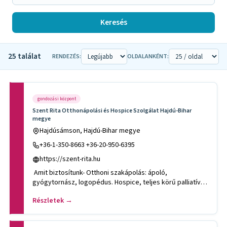
Keresés
25 találat
RENDEZÉS:
OLDALANKÉNT:
gondozási központ
Szent Rita Otthonápolási és Hospice Szolgálat Hajdú-Bihar
megye
Hajdúsámson, Hajdú-Bihar megye
+36-1-350-8663 +36-20-950-6395
https://szent-rita.hu
Amit biztosítunk- Otthoni szakápolás: ápoló,
gyógytornász, logopédus. Hospice, teljes körű palliatív
ellátás: Hospice o
Részletek →