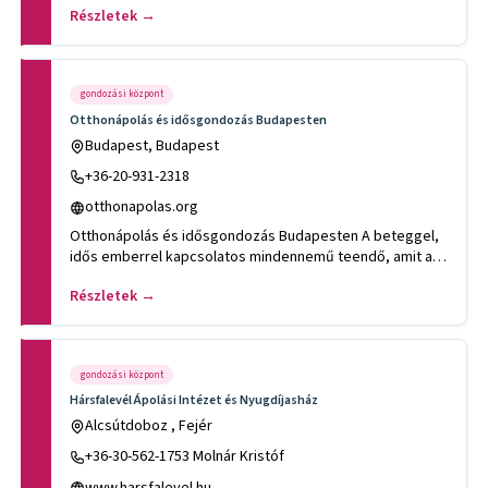
Részletek →
gondozási központ
Otthonápolás és idősgondozás Budapesten
Budapest, Budapest
+36-20-931-2318
otthonapolas.org
Otthonápolás és idősgondozás Budapesten A beteggel,
idős emberrel kapcsolatos mindennemű teendő, amit a
saját otthonáb
Részletek →
gondozási központ
Hársfalevél Ápolási Intézet és Nyugdíjasház
Alcsútdoboz , Fejér
+36-30-562-1753 Molnár Kristóf
www.harsfalevel.hu