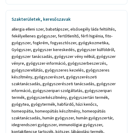
Szakterületek, keresőszavak
allergia elleni szer, babatápszer, elsősegély láda feltöltés,
fekélyellenes gyógyszer, fertőtlenítő, férfi higiénia, fito-
gyógyszer, fogkrém, fogyasztószer, gyógykozmetika,
Gyógyszer, gyógyszer kereskedés, gyógyszer külföldről,
gyógyszer tanácsadás, gyógyszer vény nélkül, gyógyszer
vényre, gyógyszer-információ, gyógyszerbeszerzés,
gyógyszerellátás, gyógyszeres kezelés, gyógyszeres
készítmény, gyógyszerészet, gyógyszerészeti
szaktanácsadás, gyógyszerészeti tanácsadás, gyógyszer
információ, gyógyszeripari szolgáltatás, gyógyszeripari
termék, gyógyszerkészítmény, gyógyszertári termék,
gyógytea, gyógytermék, habfürdő, házi kenőcs,
homeopátia, homeopátiás készítmény, homeopátiás
szaktanácsadás, humán gyógyszer, humán gyógyszertár,
idegrendszeri gyógyszer, immunológiai gyógyszer,
kontaktlencse tartozék, kötszer, lábápolási termék,