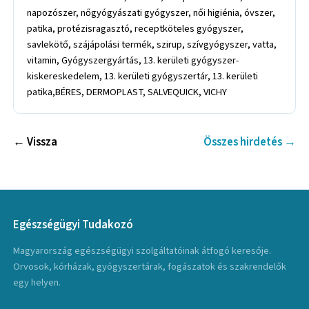
napozószer, nőgyógyászati gyógyszer, női higiénia, óvszer,
patika, protézisragasztó, receptköteles gyógyszer,
savlekötő, szájápolási termék, szirup, szívgyógyszer, vatta,
vitamin, Gyógyszergyártás, 13. kerületi gyógyszer-
kiskereskedelem, 13. kerületi gyógyszertár, 13. kerületi
patika,BÉRES, DERMOPLAST, SALVEQUICK, VICHY
← Vissza
Összes hirdetés →
Egészségügyi Tudakozó
Magyarország egészségügyi szolgáltatóinak átfogó keresője.
Orvosok, kórházak, gyógyszertárak, fogászatok és szakrendelők
egy helyen.