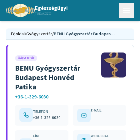
Egészségügyi
TUDAKOZÓ
Főoldal
/
Gyógyszertár
/
BENU Gyógyszertár Budapest Honvéd Patika
Gyógyszertár
BENU Gyógyszertár
Budapest Honvéd
Patika
+36-1-329-6030
E-MAIL
TELEFON
+36-1-329-6030
–
CÍM
WEBOLDAL