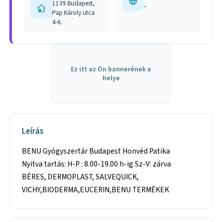
1139 Budapest,
–
Pap Károly utca
4-6.
Ez itt az Ön bannerének a
helye
Leírás
BENU Gyógyszertár Budapest Honvéd Patika
Nyitva tartás: H-P : 8.00-19.00 h-ig Sz-V: zárva
BÉRES, DERMOPLAST, SALVEQUICK,
VICHY,BIODERMA,EUCERIN,BENU TERMÉKEK