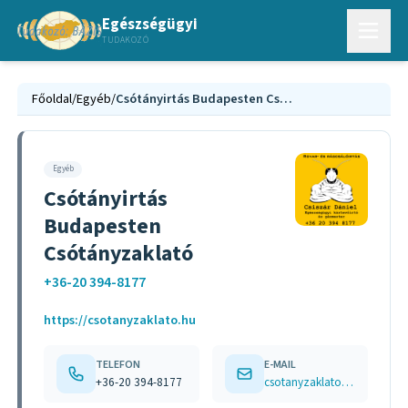
Egészségügyi
TUDAKOZÓ
Főoldal
/
Egyéb
/
Csótányirtás Budapesten Csótányzaklató
Egyéb
Csótányirtás
Budapesten
Csótányzaklató
+36-20 394-8177
https://csotanyzaklato.hu
TELEFON
E-MAIL
+36-20 394-8177
csotanyzaklato@gmail.com