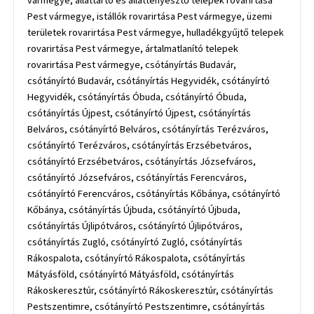
vármegye, állattartó és állattenyésztő telepek rovarirtása
Pest vármegye, istállók rovarirtása Pest vármegye, üzemi
területek rovarirtása Pest vármegye, hulladékgyűjtő telepek
rovarirtása Pest vármegye, ártalmatlanító telepek
rovarirtása Pest vármegye, csótányírtás Budavár,
csótányírtó Budavár, csótányírtás Hegyvidék, csótányírtó
Hegyvidék, csótányírtás Óbuda, csótányírtó Óbuda,
csótányírtás Újpest, csótányírtó Újpest, csótányírtás
Belváros, csótányírtó Belváros, csótányírtás Terézváros,
csótányírtó Terézváros, csótányírtás Erzsébetváros,
csótányírtó Erzsébetváros, csótányírtás Józsefváros,
csótányírtó Józsefváros, csótányírtás Ferencváros,
csótányírtó Ferencváros, csótányírtás Kőbánya, csótányírtó
Kőbánya, csótányírtás Újbuda, csótányírtó Újbuda,
csótányírtás Újlipótváros, csótányírtó Újlipótváros,
csótányírtás Zugló, csótányírtó Zugló, csótányírtás
Rákospalota, csótányírtó Rákospalota, csótányírtás
Mátyásföld, csótányírtó Mátyásföld, csótányírtás
Rákoskeresztúr, csótányírtó Rákoskeresztúr, csótányírtás
Pestszentimre, csótányírtó Pestszentimre, csótányírtás