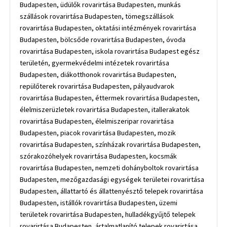
Budapesten, üdülők rovarirtása Budapesten, munkás
szállások rovarirtása Budapesten, tömegszállások
rovarirtása Budapesten, oktatási intézmények rovarirtása
Budapesten, bölcsőde rovarirtása Budapesten, óvoda
rovarirtása Budapesten, iskola rovarirtása Budapest egész
területén, gyermekvédelmi intézetek rovarirtása
Budapesten, diákotthonok rovarirtása Budapesten,
repülőterek rovarirtása Budapesten, pályaudvarok
rovarirtása Budapesten, éttermek rovarirtása Budapesten,
élelmiszerüzletek rovarirtása Budapesten, itallerakatok
rovarirtása Budapesten, élelmiszeripar rovarirtása
Budapesten, piacok rovarirtása Budapesten, mozik
rovarirtása Budapesten, színházak rovarirtása Budapesten,
szórakozóhelyek rovarirtása Budapesten, kocsmák
rovarirtása Budapesten, nemzeti dohányboltok rovarirtása
Budapesten, mezőgazdasági egységek területei rovarirtása
Budapesten, állattartó és állattenyésztő telepek rovarirtása
Budapesten, istállók rovarirtása Budapesten, üzemi
területek rovarirtása Budapesten, hulladékgyűjtő telepek
rovarirtása Budapesten, ártalmatlanító telepek rovarirtása