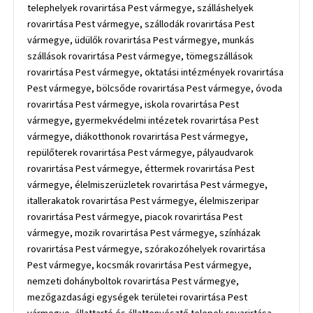
telephelyek rovarirtása Pest vármegye, szálláshelyek
rovarirtása Pest vármegye, szállodák rovarirtása Pest
vármegye, üdülők rovarirtása Pest vármegye, munkás
szállások rovarirtása Pest vármegye, tömegszállások
rovarirtása Pest vármegye, oktatási intézmények rovarirtása
Pest vármegye, bölcsőde rovarirtása Pest vármegye, óvoda
rovarirtása Pest vármegye, iskola rovarirtása Pest
vármegye, gyermekvédelmi intézetek rovarirtása Pest
vármegye, diákotthonok rovarirtása Pest vármegye,
repülőterek rovarirtása Pest vármegye, pályaudvarok
rovarirtása Pest vármegye, éttermek rovarirtása Pest
vármegye, élelmiszerüzletek rovarirtása Pest vármegye,
itallerakatok rovarirtása Pest vármegye, élelmiszeripar
rovarirtása Pest vármegye, piacok rovarirtása Pest
vármegye, mozik rovarirtása Pest vármegye, színházak
rovarirtása Pest vármegye, szórakozóhelyek rovarirtása
Pest vármegye, kocsmák rovarirtása Pest vármegye,
nemzeti dohányboltok rovarirtása Pest vármegye,
mezőgazdasági egységek területei rovarirtása Pest