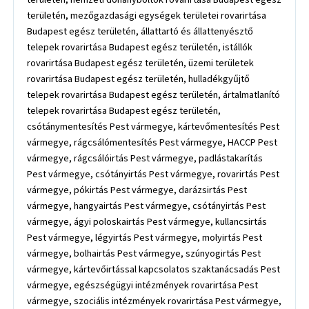
területén, mezőgazdasági egységek területei rovarirtása
Budapest egész területén, állattartó és állattenyésztő
telepek rovarirtása Budapest egész területén, istállók
rovarirtása Budapest egész területén, üzemi területek
rovarirtása Budapest egész területén, hulladékgyűjtő
telepek rovarirtása Budapest egész területén, ártalmatlanító
telepek rovarirtása Budapest egész területén,
csótánymentesítés Pest vármegye, kártevőmentesítés Pest
vármegye, rágcsálómentesítés Pest vármegye, HACCP Pest
vármegye, rágcsálóirtás Pest vármegye, padlástakarítás
Pest vármegye, csótányirtás Pest vármegye, rovarirtás Pest
vármegye, pókirtás Pest vármegye, darázsirtás Pest
vármegye, hangyairtás Pest vármegye, csótányirtás Pest
vármegye, ágyi poloskairtás Pest vármegye, kullancsirtás
Pest vármegye, légyirtás Pest vármegye, molyirtás Pest
vármegye, bolhairtás Pest vármegye, szúnyogirtás Pest
vármegye, kártevőirtással kapcsolatos szaktanácsadás Pest
vármegye, egészségügyi intézmények rovarirtása Pest
vármegye, szociális intézmények rovarirtása Pest vármegye,