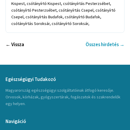
Kispest, csótányírtó Kispest, csótányírtás Pesterzsébet,
csótányírtó Pesterzsébet, csótányírtás Csepel, csótányírtó
Csepel, csótányírtás Budafok, csótányírtó Budafok,
csótányírtás Soroksár, csótányírtó Soroksár,
← Vissza
Összes hirdetés →
Egészségügyi Tudakozó
Magyarország egészségügyi szolgáltatóinak átfogó keresője.
Orvosok, kórházak, gyógyszertárak, fogászatok és szakrendelők
egy helyen.
Navigáció