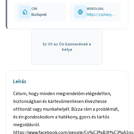
CÍM
WEBOLDAL
Budapest
https://csotanyzaklato.hu
Ez itt az Ön bannerének a
helye
Leírás
Célom, hogy minden megrendelőm elégedetten,
biztonságban és kártevőmentesen élvezhesse
otthonát vagy munkahelyét. Bízza rám a problémát,
és én gondoskodom a hatékony, gyors és tartós
megoldásról.
https://www.facebook.com/people/Cs%C3%B3t%C3%A1ny