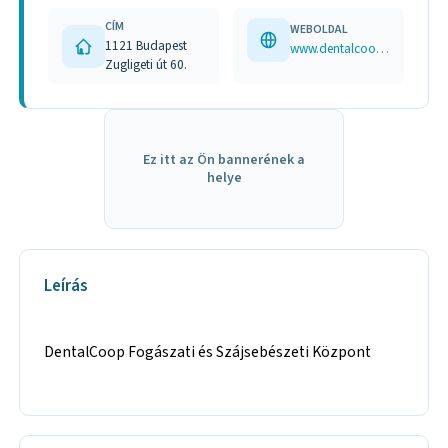
CÍM
WEBOLDAL
1121 Budapest
www.dentalcoop.hu
Zugligeti út 60.
Ez itt az Ön bannerének a
helye
Leírás
DentalCoop Fogászati és Szájsebészeti Központ