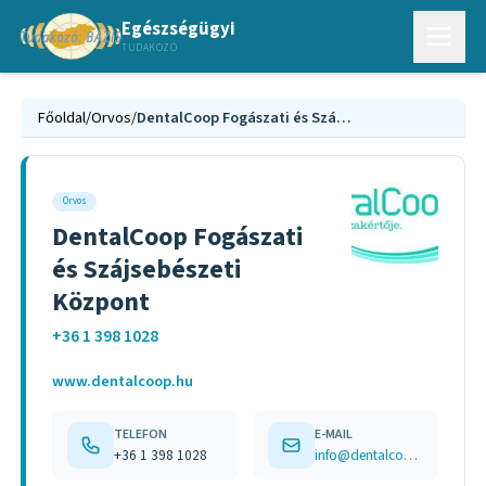
Egészségügyi
TUDAKOZÓ
Főoldal
/
Orvos
/
DentalCoop Fogászati és Szájsebészeti Központ
Orvos
DentalCoop Fogászati
és Szájsebészeti
Központ
+36 1 398 1028
www.dentalcoop.hu
TELEFON
E-MAIL
+36 1 398 1028
info@dentalcoop.hu