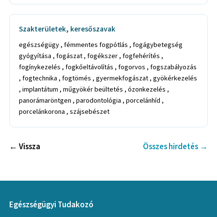
Szakterületek, keresőszavak
egészségügy , fémmentes fogpótlás , fogágybetegség
gyógyítása , fogászat , fogékszer , fogfehérítés ,
fogínykezelés , fogkőeltávolítás , fogorvos , fogszabályozás
, fogtechnika , fogtömés , gyermekfogászat , gyökérkezelés
, implantátum , műgyökér beültetés , ózonkezelés ,
panorámaröntgen , parodontológia , porcelánhíd ,
porcelánkorona , szájsebészet
← Vissza
Összes hirdetés →
Egészségügyi Tudakozó