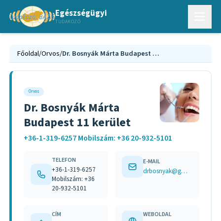
Egészségügyi
TUDAKOZÓ
Főoldal
/
Orvos
/
Dr. Bosnyák Márta Budapest 11 kerület
Orvos
Dr. Bosnyák Márta
Budapest 11 kerület
+36-1-319-6257 Mobilszám: +36 20-932-5101
TELEFON
E-MAIL
+36-1-319-6257
drbosnyak@gmail.com
Mobilszám: +36
20-932-5101
CÍM
WEBOLDAL