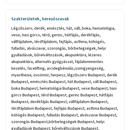
Szakterületek, keresőszavak
Légzőszerv, derék, emésztés, hát, váll, boka, hematológia,
vese, hasi görcs, térd, gerinc, hátfájás, derékfájás,
vállfájdalom, térdfájdalom, fejfájás, asthma, köhögés,
fulladás, alvászavar, szorongás, bőrbetegségek, helyi
gyulladások, bőrelváltozások, akupunktúra, lézeres
akupunktúra, alternatív gyógyászat, fájdalommentes
kezelés, facelifting, arcidegbénulás,izomgyengeség,
myasthenia, övsömör, herpesz, légzőszerv Budapest, derék
Budapest, emésztés Budapest, hát Budapest, váll Budapest,
boka Budapest, hematológia Budapest, vese Budapest, hasi
görcs Budapest, térd Budapest, gerinc Budapest, hátfájás
Budapest, derékfájás Budapest, vállfájdalom Budapest,
térdfájdalom Budapest, fejfájás Budapest, asthma Budapest,
köhögés Budapest, fulladás Budapest, alvászavar Budapest,
szorongás Budapest,bőrbetegségek Budapest, helyi
gyulladások Budapest, bőrelváltozások Budapest,