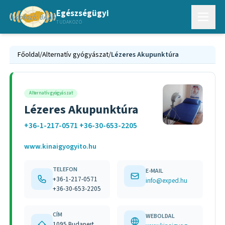
Egészségügyi
TUDAKOZÓ
Főoldal
/
Alternatív gyógyászat
/
Lézeres Akupunktúra
Alternatív gyógyászat
Lézeres Akupunktúra
+36-1-217-0571 +36-30-653-2205
www.kinaigyogyito.hu
TELEFON
E-MAIL
+36-1-217-0571
info@exped.hu
+36-30-653-2205
CÍM
WEBOLDAL
1095 Budapest,