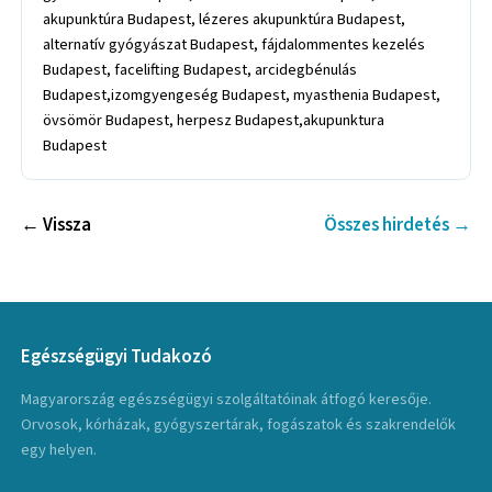
akupunktúra Budapest, lézeres akupunktúra Budapest,
alternatív gyógyászat Budapest, fájdalommentes kezelés
Budapest, facelifting Budapest, arcidegbénulás
Budapest,izomgyengeség Budapest, myasthenia Budapest,
övsömör Budapest, herpesz Budapest,akupunktura
Budapest
← Vissza
Összes hirdetés →
Egészségügyi Tudakozó
Magyarország egészségügyi szolgáltatóinak átfogó keresője.
Orvosok, kórházak, gyógyszertárak, fogászatok és szakrendelők
egy helyen.