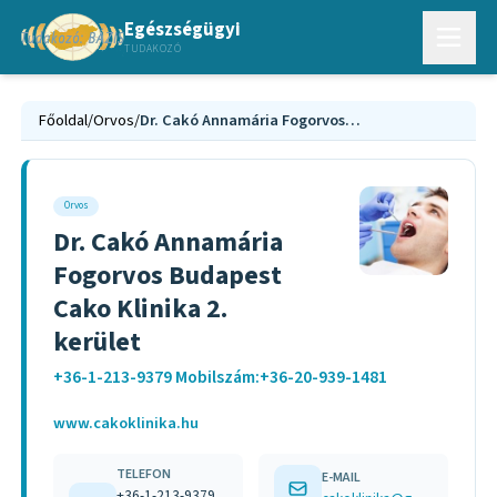
Egészségügyi
TUDAKOZÓ
Főoldal
/
Orvos
/
Dr. Cakó Annamária Fogorvos Budapest Cako Klinika 2. kerület
Orvos
Dr. Cakó Annamária
Fogorvos Budapest
Cako Klinika 2.
kerület
+36-1-213-9379 Mobilszám:+36-20-939-1481
www.cakoklinika.hu
TELEFON
E-MAIL
+36-1-213-9379