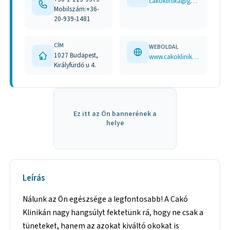
cakoklinika@gmail.com
Mobilszám:+36-
20-939-1481
CÍM
WEBOLDAL
1027 Budapest,
www.cakoklinika.hu
Királyfürdő u 4.
Ez itt az Ön bannerének a
helye
Leírás
Nálunk az Ön egészsége a legfontosabb! A Cakó
Klinikán nagy hangsúlyt fektetünk rá, hogy ne csak a
tüneteket, hanem az azokat kiváltó okokat is