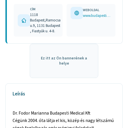
CÍM
WEBOLDAL
1118
www.budapestimedical.hu
Budapest,Ramocsa
u.9, 1131 Budapest
, Fiastyúk u. 4-8.
Ez itt az Ön bannerének a
helye
Leírás
Dr. Fodor Marianna Budapesti Medical Kft
Cégünk 2004. óta látja el kis, közép és nagy létszámú
cégek foglalkozás egészségügyi feladatait.