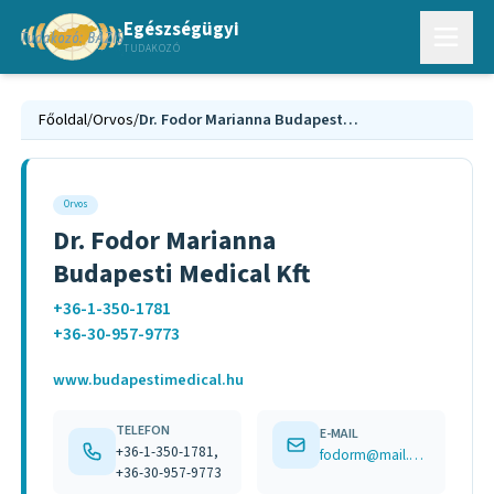
Egészségügyi
TUDAKOZÓ
Főoldal
/
Orvos
/
Dr. Fodor Marianna Budapesti Medical Kft
Orvos
Dr. Fodor Marianna
Budapesti Medical Kft
+36-1-350-1781
+36-30-957-9773
www.budapestimedical.hu
TELEFON
E-MAIL
+36-1-350-1781,
fodorm@mail.datanet.hu
+36-30-957-9773