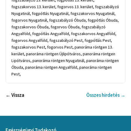
fogszabályzó 13. kerület, fogpótlás 13. kerület,
fogszakorvos 13. kerület, fogorvos 13. kerület, fogszabályzó
Nyugatinál, fogpótlás Nyugatinál, fogszakorvos Nyugatinál,
fogorvos Nyugatinál, fogszabályzó Óbuda, fogpótlás Óbuda,
fogszakorvos Óbuda, fogorvos Óbuda, fogszabályzó
Angyalföld, fogpótlás Angyalföld, fogszakorvos Angyalföld,
fogorvos Angyalföld, fogszabályzó Pest, fogpótlás Pest,
fogszakorvos Pest, fogorvos Pest, panoráma röntgen 13.
kerület, panoráma röntgen Újlipótváros, panoráma röntgen
Lipótváros, panoráma röntgen Nyugatinál, panoráma röntgen
Óbuda, panoráma röntgen Angyalföld, panoráma röntgen
Pest,
← Vissza
Összes hirdetés →
Egészségügyi Tudakozó