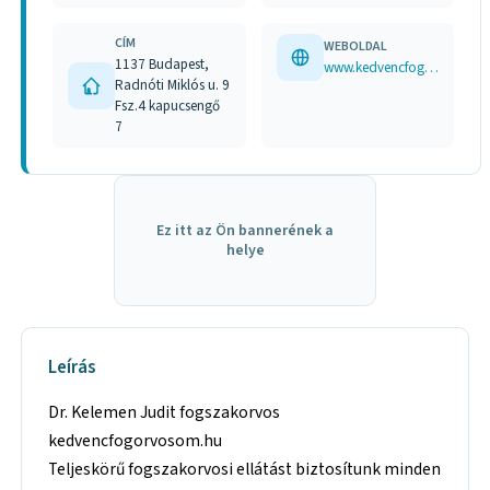
CÍM
WEBOLDAL
1137 Budapest,
www.kedvencfogorvosom.hu
Radnóti Miklós u. 9
Fsz.4 kapucsengő
7
Ez itt az Ön bannerének a
helye
Leírás
Dr. Kelemen Judit fogszakorvos
kedvencfogorvosom.hu
Teljeskörű fogszakorvosi ellátást biztosítunk minden