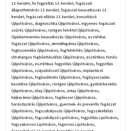
13. kerület, fix fogpótlás 13. kerület, fogászati
állapotfelmérés 13. kerület, fogászati beavatkozás 13.
kerület, fogászati ellátás 13. kerület, konzultáció
Újlipótváros, diagnosztika Újlipótváros, ingyenes fogászati
szűrés Újlipótváros, röntgen felvétel Újlipótváros,
fájdalommentes beavatkozás Újlipótváros, esztétikai
fogászat Újlipótváros, dentálhigiénia Újlipótváros,
fogkozmetika Újlipótváros, fogfehérítés Újlipótváros,
ultrahangos fogkőeltávolítás Újlipótváros, esztétikus tömés
Újlipótváros, esztétikus fogpótlás Újlipótváros, fogpótlás
Újlipótváros, szájsebészet Újlipótváros, implantáció
Újlipótváros, fogbeültetés Újlipótváros, fogínysorvadás
kezelése Újlipótváros, röntgen Újlipótváros, gyökérkezelés
Újlipótváros, Inlay Újlipótváros, onlay Újlipótváros,
héjkerámia Újlipótváros, fogékszer Újlipótváros,
barázdazárás Újlipótváros, gyermek- és preventív fogászat
Újlipótváros, fogszabályozás Újlipótváros, fogszakellátás
Újlipótváros, fogszabályzó Lipótváros, fogpótlás Lipótváros,
fogszakorvos Lipótváros, fogorvos Lipótváros,