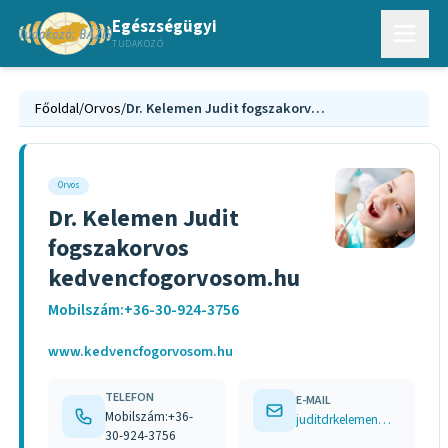
Egészségügyi
TUDAKOZÓ
Főoldal
/
Orvos
/
Dr. Kelemen Judit fogszakorvos kedvencfogorvosom.hu
Orvos
Dr. Kelemen Judit
fogszakorvos
kedvencfogorvosom.hu
Mobilszám:+36-30-924-3756
www.kedvencfogorvosom.hu
TELEFON
E-MAIL
Mobilszám:+36-
juditdrkelemen@gmail.com
30-924-3756