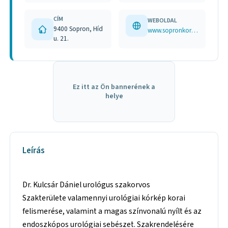
CÍM
WEBOLDAL
9400 Sopron, Híd
www.sopronkorhaz.hu/OrvoskeresoAdatlap.aspx?MPG=main&NC=1&AZ=113
u. 21.
Ez itt az Ön bannerének a
helye
Leírás
Dr. Kulcsár Dániel urológus szakorvos
Szakterülete valamennyi urológiai kórkép korai
felismerése, valamint a magas színvonalú nyílt és az
endoszkópos urológiai sebészet. Szakrendelésére