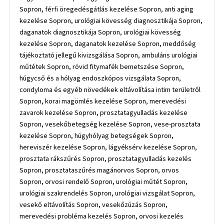
Sopron, férfi öregedésgátlás kezelése Sopron, anti aging
kezelése Sopron, urológiai kövesség diagnosztikája Sopron,
daganatok diagnosztikája Sopron, urológiai kövesség
kezelése Sopron, daganatok kezelése Sopron, meddőség
tájékoztató jellegű kivizsgálása Sopron, ambuláns urológiai
műtétek Sopron, rövid fitymafék bemetszése Sopron,
húgycső és a hólyag endoszkópos vizsgálata Sopron,
condyloma és egyéb növedékek eltávolítása intim területről
Sopron, korai magömlés kezelése Sopron, merevedési
zavarok kezelése Sopron, prosztatagyulladás kezelése
Sopron, vesekőbetegség kezelése Sopron, vese-prosztata
kezelése Sopron, húgyhólyag betegségek Sopron,
hereviszér kezelése Sopron, lágyéksérv kezelése Sopron,
prosztata rákszűrés Sopron, prosztatagyulladás kezelés
Sopron, prosztataszűrés magánorvos Sopron, orvos
Sopron, orvosi rendelő Sopron, urológiai műtét Sopron,
urológiai szakrendelés Sopron, urológiai vizsgálat Sopron,
vesekő eltávolítás Sopron, vesekőzúzás Sopron,
merevedési probléma kezelés Sopron, orvosi kezelés