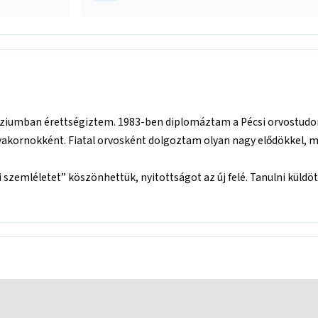
mnáziumban érettségiztem. 1983-ben diplomáztam a Pécsi orvostu
akornokként. Fiatal orvosként dolgoztam olyan nagy elődökkel, mint
i szemléletet” köszönhettük, nyitottságot az új felé. Tanulni küldöt