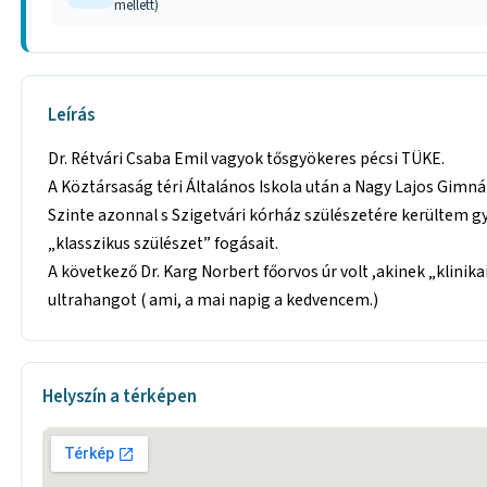
mellett)
Leírás
Dr. Rétvári Csaba Emil vagyok tősgyökeres pécsi TÜKE.
A Köztársaság téri Általános Iskola után a Nagy Lajos Gi
Szinte azonnal s Szigetvári kórház szülészetére kerültem gy
„klasszikus szülészet” fogásait.
A következő Dr. Karg Norbert főorvos úr volt ,akinek „klinika
ultrahangot ( ami, a mai napig a kedvencem.)
Helyszín a térképen