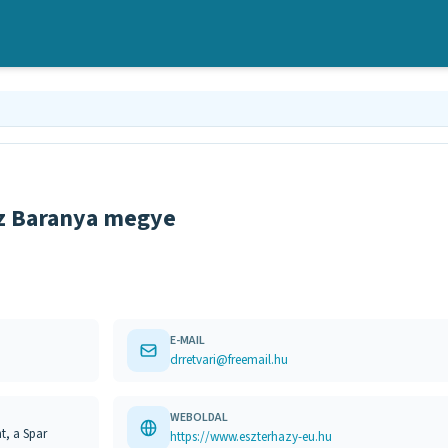
sz Baranya megye
E-MAIL
drretvari@freemail.hu
WEBOLDAL
t, a Spar
https://www.eszterhazy-eu.hu