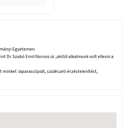
dományi Egyetemen.
 Dr. Szabó Emil főorvos úr ,akitől alkalmunk volt ellesni a
t minket: laparascópiát, szülészeti érzéstelenítést,