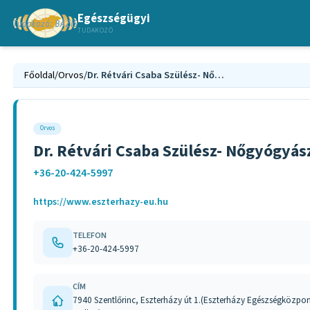
Egészségügyi
TUDAKOZÓ
Főoldal
/
Orvos
/
Dr. Rétvári Csaba Szülész- Nőgyógyász Baranya megye
Orvos
Dr. Rétvári Csaba Szülész- Nőgyógyá
+36-20-424-5997
https://www.eszterhazy-eu.hu
TELEFON
+36-20-424-5997
CÍM
7940 Szentlőrinc, Eszterházy út 1.(Eszterházy Egészségközpon