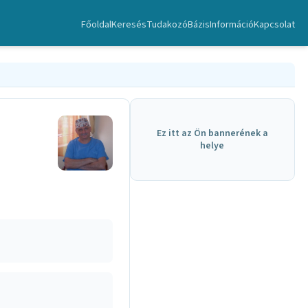
Főoldal
Keresés
TudakozóBázis
Információ
Kapcsolat
Ez itt az Ön bannerének a
helye