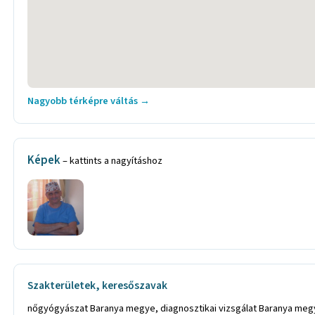
Nagyobb térképre váltás →
Képek
– kattints a nagyításhoz
Szakterületek, keresőszavak
nőgyógyászat Baranya megye, diagnosztikai vizsgálat Baranya megye, egynapos sebészeti műtét Baranya megye, laparoszkópia Baranya megye, laparoszkópiás műtét, magánrendelés Baranya megye, magánrendelő, menopausa Baranya megye, nőgyógyász Baranya megye, nőgyógyász magánorvos Baranya megye, nőgyógyászati ellátás Baranya megye, nőgyógyászati gyulladás kezelése, nőgyógyászati kezelés, nőgyógyászati magánrendelés, nőgyógyászati magánrendelő Baranya megye, nőgyógyászati panasz kezelés Baranya megye, nőgyógyászati rákszűrés Baranya megye, nőgyógyászati rendelés Baranya megye, nőgyógyászati rendszer Baranya megye, nőgyógyászati szűrés Baranya megye, nőgyógyászati vizsgálat Baranya megye, rákszűrés Baranya megye, szülész Baranya megye, szülész magánorvos Baranya megye, szülész, nőgyógyász Baranya megye, szülészet Baranya megye, szülészeti ellátás Baranya megye, szülészeti kezelés Baranya megye, szülészeti rendelés Baranya megye, szülészeti ultrahang Baranya megye, szülészorvos Baranya megye, terhesgondozás Baranya megye, ultrahang Baranya megye, nőgyógyászati szűrés Baranya megye, nőgyógyászati vizsgálat Baranya megye, szülészeti ellátás Baranya megye, szülészeti kezelés Baranya megye, szülész Pécs, szülész-nőgyógyász Pécs, szülészeti ellátás Pécs, szülészeti rendelés Pécs, szülészeti ultrahang Pécs, szülészorvos Pécs, laparoszkópia Kaposvár, laparoszkópiás műtét Kaposvár, nőgyógyászati magánrendelés Kaposvár, nőgyógyászati magánrendelő Kaposvár, szülész magánorvos Kaposvár, szülész nőgyógyász Kaposvár, szülészet-nőgyógyászat Kaposvár, szülész orvos Kaposvár, nőgyógyászati rákszűrés Kaposvár, nőgyógyászati szűrés Kaposvár, terhesgondozás Kaposvár, nőgyógyászati ultrahang Kaposvár, nőgyógyászati rendelés Kaposvár, nőgyógyászati magánrendelés Kaposvár, nőgyógyászati vizsgálat Kaposvár, 4D ultrahang Kaposvár, várandós gondozás Kaposvár, várandós tanácsadás Kaposvár, nőgyógyászati vizsgálat Kaposvár, szülész Kaposvár, nőgyógyász Kaposvár, laparoszkópia Somogy megye, laparoszkópiás műtét Somogy megye, nőgyógyászati magánrendelés Somogy megye, nőgyógyászati magánrendelő Somogy megye, szülész magánorvos Somogy megye, szülész nőgyógyász Somogy megye, szülészet-nőgyógyászat Somogy megye, szülész orvos Somogy megye, nőgyógyászati rákszűrés Somogy megye, nőgyógyászati szűrés Somogy megye, terhesgondozás Somogy megye, nőgyógyászati ultrahang Somogy megye, nőgyógyászati rendelés Somogy megye, nőgyógyászati magánrendelés Somogy megye, nőgyógyászati vizsgálat Somogy megye, 4D ultrahang Somogy megye, várandós gondozás Somogy megye, várandós tanácsadás Somogy megye, nőgyógyászati vizsgálat Somogy megye, laparoszkópia Pécs, laparoszkópiás műtét Pécs, nőgyógyászati magánrendelés Pécs, nőgyógyászati magánrendelő Pécs, szülész magánorvos Pécs, szülész nőgyógyász Pécs, szülészet-nőgyógyászat Pécs, szülész orvos Pécs, nőgyógyászati rákszűrés Pécs, nőgyógyászati szűrés Pécs, terhesgondozás Pécs, nőgyógyászati ultrahang Pécs, nőgyógyászati rendelés Pécs, nőgyógyászati magánrendelés Pécs, nőgyógyászati vizsgálat Pécs, 4D ultrahang Pécs, várandós gondozás Pécs, várandós tanácsadás Pécs, nőgyógyászati vizsgálat Pécs, szülész Pécs, nőgyógyász Pécs, laparoszkópia Barcs, laparoszkópiás műtét Barcs, nőgyógyászati magánrendelés Barcs, nőgyógyászati magánrendelő Barcs, szülész magánorvos Barcs, szülész nőgyógyász Barcs, szülészet-nő