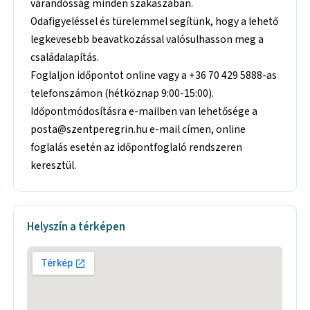
várandósság minden szakaszában.
Odafigyeléssel és türelemmel segítünk, hogy a lehető
legkevesebb beavatkozással valósulhasson meg a
családalapítás.
Foglaljon időpontot online vagy a +36 70 429 5888-as
telefonszámon (hétköznap 9:00-15:00).
Időpontmódosításra e-mailben van lehetősége a
posta@szentperegrin.hu e-mail címen, online
foglalás esetén az időpontfoglaló rendszeren
keresztül.
Helyszín a térképen