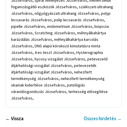
Józsefváros, spiral felhelyezés Józsefváros, méhen belüli
fogamzásgátló eszközök Józsefváros, szülészeti ultrahang
Józsefváros, nőgyógyászati ultrahang Józsefváros, polyp
lecsavarás Józsefváros, polip lecsavarás Józsefváros,
pipelle Józsefváros, endometrium Józsefváros, biopszia
Józsefváros, Scratching Józsefváros, méhnyálkahártya
barázdálás Józsefváros, méhnyálkahártya karcolás
Józsefváros, DNS alapú kórokozó kimutatásra minta
Józsefváros, 4-es teszt Józsefváros, Hysterographia
Józsefváros, hycosy vizsgálat Józsefváros, petevezető
átjárhatósági vizsgálat Józsefváros, petevezeték
átjárhatósági vizsgálat Józsefváros, nehezített
termékenység Józsefváros, nehezített termékenység
okainak kiderítése Józsefváros, patológiás
várandósgondozás Józsefváros, terhesség elősegítése
Józsefváros,
← Vissza
Összes hirdetés →