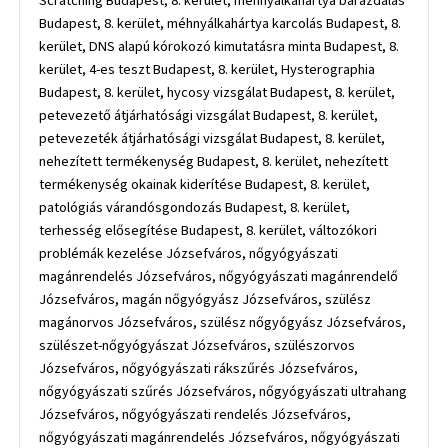
Scratching Budapest, 8. kerület, méhnyálkahártya barázdálás
Budapest, 8. kerület, méhnyálkahártya karcolás Budapest, 8.
kerület, DNS alapú kórokozó kimutatásra minta Budapest, 8.
kerület, 4-es teszt Budapest, 8. kerület, Hysterographia
Budapest, 8. kerület, hycosy vizsgálat Budapest, 8. kerület,
petevezető átjárhatósági vizsgálat Budapest, 8. kerület,
petevezeték átjárhatósági vizsgálat Budapest, 8. kerület,
nehezített termékenység Budapest, 8. kerület, nehezített
termékenység okainak kiderítése Budapest, 8. kerület,
patológiás várandósgondozás Budapest, 8. kerület,
terhesség elősegítése Budapest, 8. kerület, változókori
problémák kezelése Józsefváros, nőgyógyászati
magánrendelés Józsefváros, nőgyógyászati magánrendelő
Józsefváros, magán nőgyógyász Józsefváros, szülész
magánorvos Józsefváros, szülész nőgyógyász Józsefváros,
szülészet-nőgyógyászat Józsefváros, szülészorvos
Józsefváros, nőgyógyászati rákszűrés Józsefváros,
nőgyógyászati szűrés Józsefváros, nőgyógyászati ultrahang
Józsefváros, nőgyógyászati rendelés Józsefváros,
nőgyógyászati magánrendelés Józsefváros, nőgyógyászati