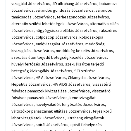
vizsgálat Józsefváros, 4D ultrahang Józsefváros, babamozi
Józsefváros, várandós gondozás Józsefváros, várandós
tanácsadás Józsefváros, terhesgondozás Józsefváros,
alternatív szülési lehetőségek Józsefváros, alternatív szülés
Józsefváros, nőgyógyászati ellátás Józsefváros, rákszűrés
Józsefváros, colposcop Józsefváros, kolposzkópia
Józsefváros, emlővizsgálat Józsefváros, meddőség
kivizsgálás Józsefváros, meddőség kezelés Józsefváros,
szexuális úton terjedő betegség kezelés Józsefváros,
hüvelyi fertőzés Józsefváros, szexuális úton terjedő
betegség kivizsgálás Józsefváros, STI szűrése
Józsefváros, HPV Józsefváros, Chlamydia Józsefváros,
Hepatitis Józsefváros, HIV AIDS Józsefváros, visszatérő
folyásos panaszok kivizsgálása Józsefváros, visszatérő
folyásos panaszok Józsefváros, kenetvizsgálat
Józsefváros, hüvelyváladék tenyésztés Józsefváros,
változókor panaszainak ellátása Józsefváros, teljes körű
labor vizsgálatok Józsefváros, ultrahang vizsgálatok
Józsefváros, spirál Józsefváros, spirál felhelyezés