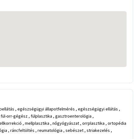
apellátás , egészségügyi állapotfelmérés , egészségügyi ellátás ,
l-orr-gégész , fülplasztika , gasztroenterológia ,
llkorrekció , mellplasztika , nőgyógyászat , orrplasztika , ortopédia
ógia , ráncfeltöltés , reumatológia , sebészet , striakezelés ,