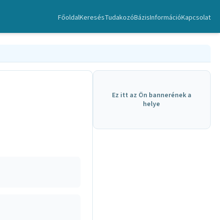
Főoldal
Keresés
TudakozóBázis
Információ
Kapcsolat
Ez itt az Ön bannerének a
helye