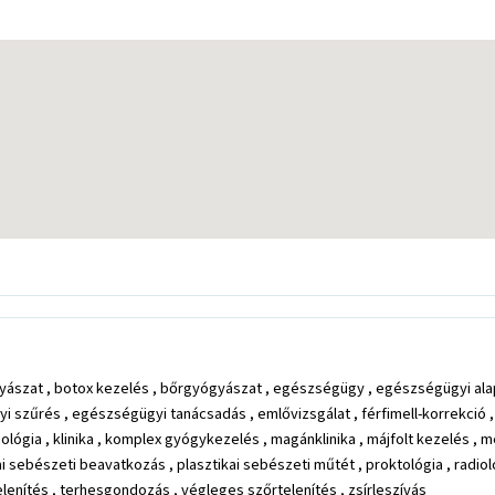
lgyógyászat , botox kezelés , bőrgyógyászat , egészségügy , egészségügyi al
zűrés , egészségügyi tanácsadás , emlővizsgálat , férfimell-korrekció , fü
lógia , klinika , komplex gyógykezelés , magánklinika , májfolt kezelés , me
kai sebészeti beavatkozás , plasztikai sebészeti műtét , proktológia , radiol
lenítés , terhesgondozás , végleges szőrtelenítés , zsírleszívás