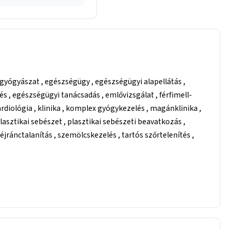
őrgyógyászat , egészségügy , egészségügyi alapellátás ,
 , egészségügyi tanácsadás , emlővizsgálat , férfimell-
ardiológia , klinika , komplex gyógykezelés , magánklinika ,
plasztikai sebészet , plasztikai sebészeti beavatkozás ,
éjránctalanítás , szemölcskezelés , tartós szőrtelenítés ,