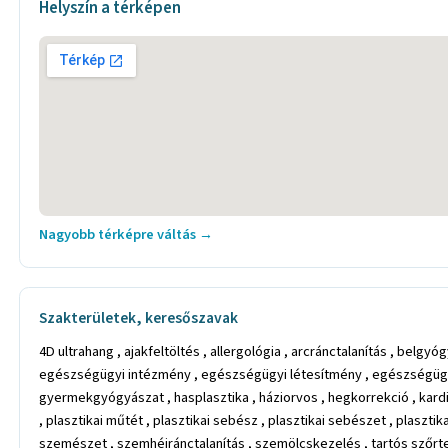
Helyszín a térképen
Nagyobb térképre váltás →
Szakterületek, keresőszavak
4D ultrahang , ajakfeltöltés , allergológia , arcránctalanítás , be
egészségügyi intézmény , egészségügyi létesítmény , egészségügyi s
gyermekgyógyászat , hasplasztika , háziorvos , hegkorrekció , kardio
, plasztikai műtét , plasztikai sebész , plasztikai sebészet , plaszti
szemészet , szemhéjránctalanítás , szemölcskezelés , tartós szőrte