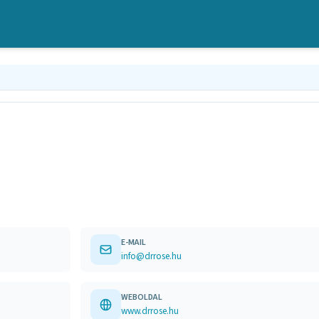
E-MAIL
info@drrose.hu
WEBOLDAL
www.drrose.hu