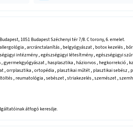
dapest, 1051 Budapest Széchenyi tér 7/8. C torony, 6. emelet.
 allergológia , arcránctalanítás , belgyógyászat , botox kezelés , b
ségügyi intézmény , egészségügyi létesítmény , egészségügyi szűrés
a , gyermekgyógyászat , hasplasztika , háziorvos , hegkorrekció , k
 , orrplasztika , ortopédia , plasztikai műtét , plasztikai sebész , 
eltöltés , reumatológia , sebészet , striakezelés , szemészet , szemh
áltatóinak átfogó keresője.