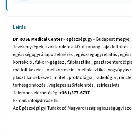
Leírás
Dr. ROSE Medical Center
– egészségügy – Budapest megye, Bu
Tevékenységek, szakterületek: 4D ultrahang , ajakfeltöltés ,
egészségügyi állapotfelmérés , egészségügyi ellátás , egész
korrekció , fül-orr-gégész , fülplasztika , gasztroenterológi
májfolt kezelés , mellkorrekció , mellplasztika , nőgyógyászat
plasztikai sebészeti műtét , proktológia , radiológia , ráncf
terhesgondozás , végleges szőrtelenítés , zsírleszívás
Telefonos elérhetőség:
+36 1/377-6737
E-mail: info@drrose.hu
Az Egészségügyi Tudakozó Magyarország egészségügyi szolg