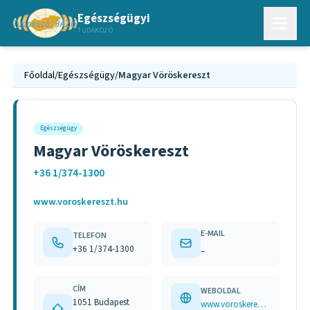
Egészségügyi
TUDAKOZÓ
Főoldal
/
Egészségügy
/
Magyar Vöröskereszt
Egészségügy
Magyar Vöröskereszt
+36 1/374-1300
www.voroskereszt.hu
E-MAIL
TELEFON
+36 1/374-1300
–
CÍM
WEBOLDAL
1051 Budapest
www.voroskereszt.hu