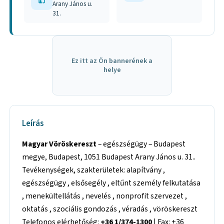
Arany János u.
31.
Ez itt az Ön bannerének a
helye
Leírás
Magyar Vöröskereszt
– egészségügy – Budapest
megye, Budapest, 1051 Budapest Arany János u. 31..
Tevékenységek, szakterületek: alapítvány ,
egészségügy , elsősegély , eltűnt személy felkutatása
, menekültellátás , nevelés , nonprofit szervezet ,
oktatás , szociális gondozás , véradás , vöröskereszt
Telefonos elérhetőség:
+36 1/374-1300
| Fax: +36