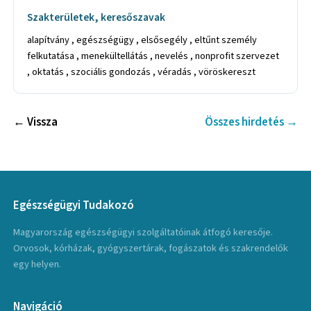
Szakterületek, keresőszavak
alapítvány , egészségügy , elsősegély , eltűnt személy
felkutatása , menekültellátás , nevelés , nonprofit szervezet
, oktatás , szociális gondozás , véradás , vöröskereszt
← Vissza
Összes hirdetés →
Egészségügyi Tudakozó
Magyarország egészségügyi szolgáltatóinak átfogó keresője.
Orvosok, kórházak, gyógyszertárak, fogászatok és szakrendelők
egy helyen.
Navigáció