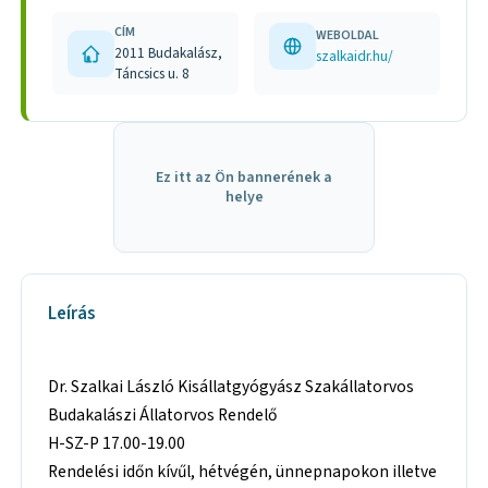
CÍM
WEBOLDAL
2011 Budakalász,
szalkaidr.hu/
Táncsics u. 8
Ez itt az Ön bannerének a
helye
Leírás
Dr. Szalkai László Kisállatgyógyász Szakállatorvos
Budakalászi Állatorvos Rendelő
H-SZ-P 17.00-19.00
Rendelési időn kívűl, hétvégén, ünnepnapokon illetve