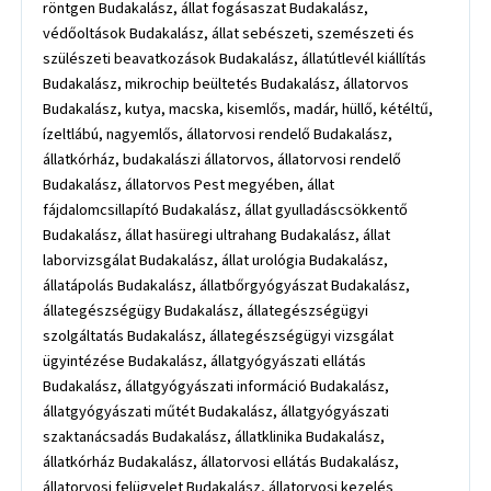
röntgen Budakalász, állat fogásaszat Budakalász,
védőoltások Budakalász, állat sebészeti, szemészeti és
szülészeti beavatkozások Budakalász, állatútlevél kiállítás
Budakalász, mikrochip beültetés Budakalász, állatorvos
Budakalász, kutya, macska, kisemlős, madár, hüllő, kétéltű,
ízeltlábú, nagyemlős, állatorvosi rendelő Budakalász,
állatkórház, budakalászi állatorvos, állatorvosi rendelő
Budakalász, állatorvos Pest megyében, állat
fájdalomcsillapító Budakalász, állat gyulladáscsökkentő
Budakalász, állat hasüregi ultrahang Budakalász, állat
laborvizsgálat Budakalász, állat urológia Budakalász,
állatápolás Budakalász, állatbőrgyógyászat Budakalász,
állategészségügy Budakalász, állategészségügyi
szolgáltatás Budakalász, állategészségügyi vizsgálat
ügyintézése Budakalász, állatgyógyászati ellátás
Budakalász, állatgyógyászati információ Budakalász,
állatgyógyászati műtét Budakalász, állatgyógyászati
szaktanácsadás Budakalász, állatklinika Budakalász,
állatkórház Budakalász, állatorvosi ellátás Budakalász,
állatorvosi felügyelet Budakalász, állatorvosi kezelés