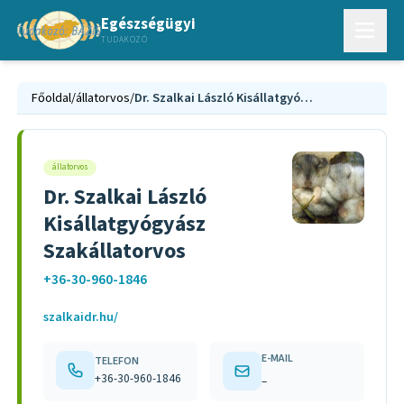
Egészségügyi
TUDAKOZÓ
Főoldal
/
állatorvos
/
Dr. Szalkai László Kisállatgyógyász Szakállatorvos
állatorvos
Dr. Szalkai László
Kisállatgyógyász
Szakállatorvos
+36-30-960-1846
szalkaidr.hu/
E-MAIL
TELEFON
+36-30-960-1846
–