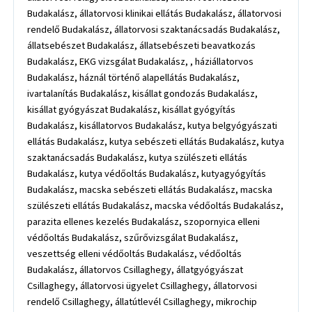
Budakalász, állatorvosi klinikai ellátás Budakalász, állatorvosi
rendelő Budakalász, állatorvosi szaktanácsadás Budakalász,
állatsebészet Budakalász, állatsebészeti beavatkozás
Budakalász, EKG vizsgálat Budakalász, , háziállatorvos
Budakalász, háznál történő alapellátás Budakalász,
ivartalanítás Budakalász, kisállat gondozás Budakalász,
kisállat gyógyászat Budakalász, kisállat gyógyítás
Budakalász, kisállatorvos Budakalász, kutya belgyógyászati
ellátás Budakalász, kutya sebészeti ellátás Budakalász, kutya
szaktanácsadás Budakalász, kutya szülészeti ellátás
Budakalász, kutya védőoltás Budakalász, kutyagyógyítás
Budakalász, macska sebészeti ellátás Budakalász, macska
szülészeti ellátás Budakalász, macska védőoltás Budakalász,
parazita ellenes kezelés Budakalász, szopornyica elleni
védőoltás Budakalász, szűrővizsgálat Budakalász,
veszettség elleni védőoltás Budakalász, védőoltás
Budakalász, állatorvos Csillaghegy, állatgyógyászat
Csillaghegy, állatorvosi ügyelet Csillaghegy, állatorvosi
rendelő Csillaghegy, állatútlevél Csillaghegy, mikrochip