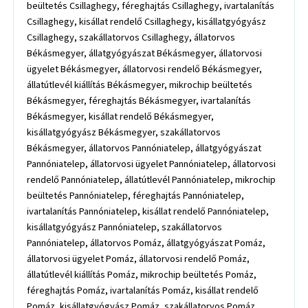
beültetés Csillaghegy, féreghajtás Csillaghegy, ivartalanítás
Csillaghegy, kisállat rendelő Csillaghegy, kisállatgyógyász
Csillaghegy, szakállatorvos Csillaghegy, állatorvos
Békásmegyer, állatgyógyászat Békásmegyer, állatorvosi
ügyelet Békásmegyer, állatorvosi rendelő Békásmegyer,
állatútlevél kiállítás Békásmegyer, mikrochip beültetés
Békásmegyer, féreghajtás Békásmegyer, ivartalanítás
Békásmegyer, kisállat rendelő Békásmegyer,
kisállatgyógyász Békásmegyer, szakállatorvos
Békásmegyer, állatorvos Pannóniatelep, állatgyógyászat
Pannóniatelep, állatorvosi ügyelet Pannóniatelep, állatorvosi
rendelő Pannóniatelep, állatútlevél Pannóniatelep, mikrochip
beültetés Pannóniatelep, féreghajtás Pannóniatelep,
ivartalanítás Pannóniatelep, kisállat rendelő Pannóniatelep,
kisállatgyógyász Pannóniatelep, szakállatorvos
Pannóniatelep, állatorvos Pomáz, állatgyógyászat Pomáz,
állatorvosi ügyelet Pomáz, állatorvosi rendelő Pomáz,
állatútlevél kiállítás Pomáz, mikrochip beültetés Pomáz,
féreghajtás Pomáz, ivartalanítás Pomáz, kisállat rendelő
Pomáz, kisállatgyógyász Pomáz, szakállatorvos Pomáz,